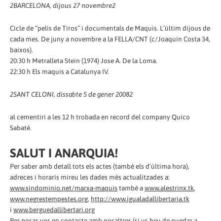
2
BARCELONA, dijous 27 novembre
2
Cicle de “pelis de Tiros” i documentals de Maquis. L’últim dijous de
cada mes. De juny a novembre a la FELLA/CNT (c/Joaquin Costa 34,
baixos).
20:30 h Metralleta Stein (1974) Jose A. De la Loma.
22:30 h Els maquis a Catalunya IV.
2
SANT CELONI, dissabte 5 de gener 2008
2
al cementiri a les 12 h trobada en record del company Quico
Sabaté.
SALUT I ANARQUIA!
Per saber amb detall tots els actes (també els d’última hora),
adreces i horaris mireu les dades més actualitzades a:
www.sindominio.net/marxa-maquis
també a
www.alestrinx.tk
,
www.negrestempestes.org
,
http://www.igualadallibertaria.tk
i
www.berguedallibertari.org
Per posar-vos en contacte amb nosaltres (si us heu de quedar a