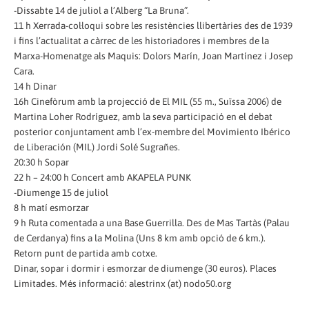
-Dissabte 14 de juliol a l’Alberg “La Bruna”.
11 h Xerrada-col·loqui sobre les resistències llibertàries des de 1939
i fins l’actualitat a càrrec de les historiadores i membres de la
Marxa-Homenatge als Maquis: Dolors Marín, Joan Martínez i Josep
Cara.
14 h Dinar
16h Cinefòrum amb la projecció de El MIL (55 m., Suïssa 2006) de
Martina Loher Rodríguez, amb la seva participació en el debat
posterior conjuntament amb l’ex-membre del Movimiento Ibérico
de Liberación (MIL) Jordi Solé Sugrañes.
20:30 h Sopar
22 h – 24:00 h Concert amb AKAPELA PUNK
-Diumenge 15 de juliol
8 h matí esmorzar
9 h Ruta comentada a una Base Guerrilla. Des de Mas Tartàs (Palau
de Cerdanya) fins a la Molina (Uns 8 km amb opció de 6 km.).
Retorn punt de partida amb cotxe.
Dinar, sopar i dormir i esmorzar de diumenge (30 euros). Places
Limitades. Més informació: alestrinx (at) nodo50.org