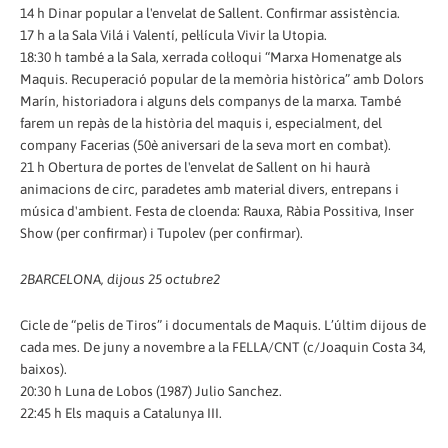
14 h Dinar popular a l'envelat de Sallent. Confirmar assistència.
17 h a la Sala Vilá i Valentí, pel·lícula Vivir la Utopia.
18:30 h també a la Sala, xerrada col·loqui “Marxa Homenatge als
Maquis. Recuperació popular de la memòria històrica” amb Dolors
Marín, historiadora i alguns dels companys de la marxa. També
farem un repàs de la història del maquis i, especialment, del
company Facerias (50è aniversari de la seva mort en combat).
21 h Obertura de portes de l'envelat de Sallent on hi haurà
animacions de circ, paradetes amb material divers, entrepans i
música d'ambient. Festa de cloenda: Rauxa, Ràbia Possitiva, Inser
Show (per confirmar) i Tupolev (per confirmar).
2
BARCELONA, dijous 25 octubre
2
Cicle de “pelis de Tiros” i documentals de Maquis. L’últim dijous de
cada mes. De juny a novembre a la FELLA/CNT (c/Joaquin Costa 34,
baixos).
20:30 h Luna de Lobos (1987) Julio Sanchez.
22:45 h Els maquis a Catalunya III.