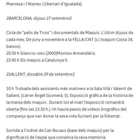
Manresa i l’Ateneu Llibertari d'Igualada).
2
BARCELONA, dijous 27 setembre
2
Cicle de “pelis de Tiros” i documentals de Maquis. L’últim dijous de
cada mes. De juny a novembre a la FELLA/CNT (c/Joaquin Costa 34,
baixos).
20:30 h Silencio roto (2000)Montxo Armendáriz.
22:45 h Els maquis a Catalunya II.
2
SALLENT, dissabte 29 de setembre
2
10 h Trobada dels assistents més matiners a la Sala Vilà i Valentí de
Sallent. (carrer Àngel Guimerà, 5). Exposició gràfica de la història de
la marxa dels maquis . Durant tot el matí l'exposició romandrà
oberta (fins les 13:30 h.). Hi haurà passis de vídeos biogràfics del
companys que van donar la seva vida lluitant per la llibertat.
Sortida a l’indret de Can Rocaus (base dels maquis) per la
dignificació de l'espai que conserva la seva memòria.