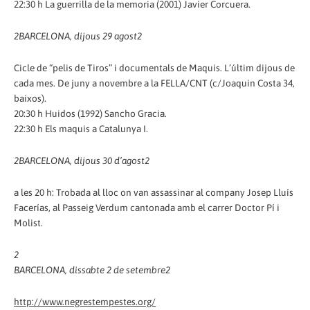
22:30 h La guerrilla de la memoria (2001) Javier Corcuera.
2
BARCELONA, dijous 29 agost
2
Cicle de “pelis de Tiros” i documentals de Maquis. L’últim dijous de
cada mes. De juny a novembre a la FELLA/CNT (c/Joaquin Costa 34,
baixos).
20:30 h Huidos (1992) Sancho Gracia.
22:30 h Els maquis a Catalunya I.
2
BARCELONA, dijous 30 d’agost
2
a les 20 h: Trobada al lloc on van assassinar al company Josep Lluís
Facerías, al Passeig Verdum cantonada amb el carrer Doctor Pí i
Molist.
2
BARCELONA, dissabte 2 de setembre
2
http://www.negrestempestes.org/