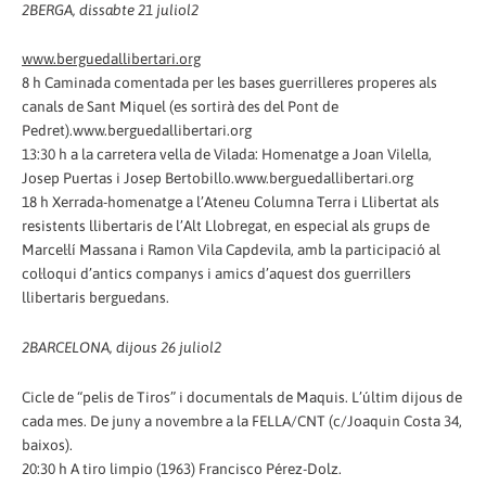
2
BERGA, dissabte 21 juliol
2
www.berguedallibertari.org
8 h Caminada comentada per les bases guerrilleres properes als
canals de Sant Miquel (es sortirà des del Pont de
Pedret).www.berguedallibertari.org
13:30 h a la carretera vella de Vilada: Homenatge a Joan Vilella,
Josep Puertas i Josep Bertobillo.www.berguedallibertari.org
18 h Xerrada-homenatge a l’Ateneu Columna Terra i Llibertat als
resistents llibertaris de l’Alt Llobregat, en especial als grups de
Marcel·lí Massana i Ramon Vila Capdevila, amb la participació al
col·loqui d’antics companys i amics d’aquest dos guerrillers
llibertaris berguedans.
2
BARCELONA, dijous 26 juliol
2
Cicle de “pelis de Tiros” i documentals de Maquis. L’últim dijous de
cada mes. De juny a novembre a la FELLA/CNT (c/Joaquin Costa 34,
baixos).
20:30 h A tiro limpio (1963) Francisco Pérez-Dolz.