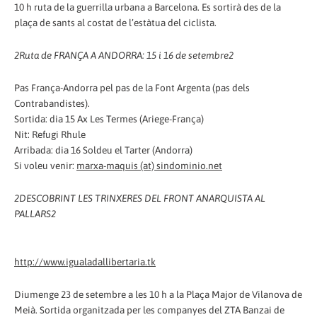
10 h ruta de la guerrilla urbana a Barcelona. Es sortirà des de la
plaça de sants al costat de l’estàtua del ciclista.
2
Ruta de FRANÇA A ANDORRA: 15 i 16 de setembre
2
Pas França-Andorra pel pas de la Font Argenta (pas dels
Contrabandistes).
Sortida: dia 15 Ax Les Termes (Ariege-França)
Nit: Refugi Rhule
Arribada: dia 16 Soldeu el Tarter (Andorra)
Si voleu venir:
marxa-maquis (at) sindominio.net
2
DESCOBRINT LES TRINXERES DEL FRONT ANARQUISTA AL
PALLARS
2
http://www.igualadallibertaria.tk
Diumenge 23 de setembre a les 10 h a la Plaça Major de Vilanova de
Meià. Sortida organitzada per les companyes del ZTA Banzai de