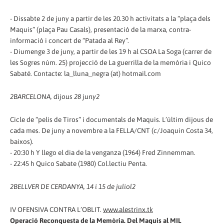
- Dissabte 2 de juny a partir de les 20.30 h activitats a la “plaça dels
Maquis” (plaça Pau Casals), presentació de la marxa, contra-
informació i concert de “Patada al Rey”.
- Diumenge 3 de juny, a partir de les 19 h al CSOA La Soga (carrer de
les Sogres núm. 25) projecció de La guerrilla de la memòria i Quico
Sabaté. Contacte: la_lluna_negra (at) hotmail.com
2
BARCELONA, dijous 28 juny
2
Cicle de “pelis de Tiros” i documentals de Maquis. L’últim dijous de
cada mes. De juny a novembre a la FELLA/CNT (c/Joaquin Costa 34,
baixos).
- 20:30 h Y llego el dia de la venganza (1964) Fred Zinnemman.
- 22:45 h Quico Sabate (1980) Col.lectiu Penta.
2
BELLVER DE CERDANYA, 14 i 15 de juliol
2
IV OFENSIVA CONTRA L’OBLIT.
www.alestrinx.tk
Operació Reconquesta de la Memòria. Del Maquis al MIL