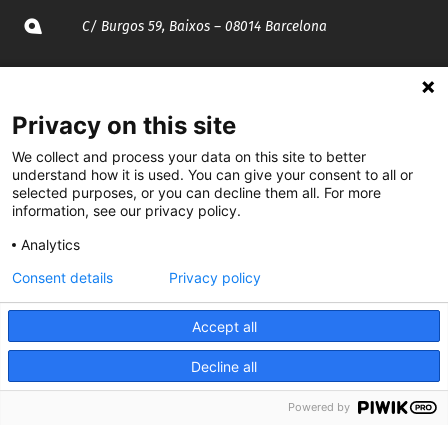
C/ Burgos 59, Baixos – 08014 Barcelona
spccc@
spcgtcatalunya.cat
Privacy on this site
935 120 481
We collect and process your data on this site to better
understand how it is used. You can give your consent to all or
@CGTCatalunya
selected purposes, or you can decline them all. For more
information, see our privacy policy.
cgtcatalunya
Analytics
CGTCatalunya
Consent details
Privacy policy
cgtcatalunya
Accept all
Decline all
Desenvolupat per
Powered by