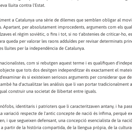
a lluita contra l'Estat.
ualment a Catalunya una sèrie de dilemes que semblen obligar al mov
ts. Apartant, per absolutament improcedents, arguments com els qua
ves el règim soviètic, o fins i tot, si no t'abstenies de criticar-ho, e
ra queda per valorar les raons adduïdes per revisar determinats prin
les lluites per la independència de Catalunya.
 nacionalistes, com si rebutgen aquest terme i es qualifiquen d'indep
'objecte que tots dos desitgen independitzar és exactament el mateix
 d'examinar és si existeixen seriosos arguments per considerar que de
mbé ha d'actualitzar les anàlisis que li van portar tradicionalment 
al construir una societat de llibertat entre iguals.
fobs, identitaris i patrioters que li caracteritzaven antany, i ha pass
 la variació respecte de l'antic concepte de nació és ínfima, perquè e
ven, i que segueixen defensant, una concepció esencialista de la naci
 a partir de la història compartida, de la llengua pròpia, de la cultur