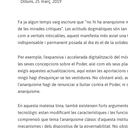
Dilluns, 25 març, 2019
Fa ja algun temps vaig escriure que “no hi ha anarquisme m
de les mirades crítiques”. Les actituds dogmàtiques són tan
com a veritats intocables, aquest manifesta més aviat una to
indispensable i permanent posada al dia és el de la solides
Per exemple, l'expansiva i accelerada digitalització del mó
les seves concepcions sobre el Poder, així com els seus plan
exigís aquestes actualitzacions, aquí estan les aportacions
ningú hagi d'esquinçar-se les vestidures. No obstant això,
l'anarquisme hagi de renunciar a lluitar contra el Poder, ni 
anarquisme.
En aquesta mateixa línia, també existeixen forts arguments 
tecnològic estan modificant les característiques i les funcio
comprensió que tenia l'anarquisme clàssic d'aquesta instituc
mecanismes i dels dispositius de la governabilitat. No obsta