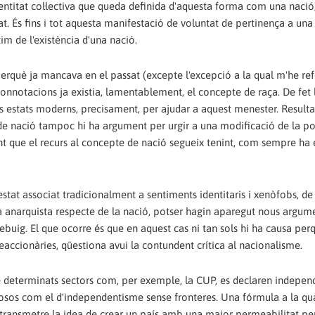
entitat col·lectiva que queda definida d'aquesta forma com una nació,
. És fins i tot aquesta manifestació de voluntat de pertinença a un
im de l'existència d'una nació.
erquè ja mancava en el passat (excepte l'excepció a la qual m'he ref
connotacions ja existia, lamentablement, el concepte de raça. De fet 
s estats moderns, precisament, per ajudar a aquest menester. Resulta
 de nació tampoc hi ha argument per urgir a una modificació de la po
 que el recurs al concepte de nació segueix tenint, com sempre ha e
 estat associat tradicionalment a sentiments identitaris i xenòfobs, d
a anarquista respecte de la nació, potser hagin aparegut nous argum
ebuig. El que ocorre és que en aquest cas ni tan sols hi ha causa per
accionàries, qüestiona avui la contundent crítica al nacionalisme.
e determinats sectors com, per exemple, la CUP, es declaren indepen
osos com el d'independentisme sense fronteres. Una fórmula a la qua
n transmetre la idea de crear un país amb una major permeabilitat per