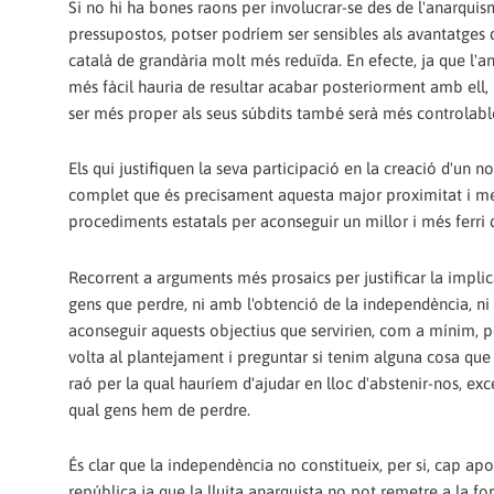
Si no hi ha bones raons per involucrar-se des de l'anarquism
pressupostos, potser podríem ser sensibles als avantatges q
català de grandària molt més reduïda. En efecte, ja que l'a
més fàcil hauria de resultar acabar posteriorment amb ell, 
ser més proper als seus súbdits també serà més controlabl
Els qui justifiquen la seva participació en la creació d'un 
complet que és precisament aquesta major proximitat i men
procediments estatals per aconseguir un millor i més ferri 
Recorrent a arguments més prosaics per justificar la impli
gens que perdre, ni amb l'obtenció de la independència, ni 
aconseguir aquests objectius que servirien, com a mínim, pe
volta al plantejament i preguntar si tenim alguna cosa que
raó per la qual hauríem d'ajudar en lloc d'abstenir-nos, ex
qual gens hem de perdre.
És clar que la independència no constitueix, per si, cap apo
república ja que la lluita anarquista no pot remetre a la fo