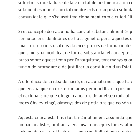
sobretot, sobre la base de la voluntat de pertinença a una 
solament es manté com tal mentre existeix aquesta voluntat
comunitat la que s'ha usat tradicionalment com a criteri últ
Si el concepte de nació no ha canviat substancialment és p
connotacions identitàries de tipus genètic, per a aquestes 
una construcció social creada en el procés de formació del
que si no s'ha modificat de forma substancial el concepte
presa sobre aquest tema per l'anarquisme, tant menys quant
funció de promoure o de justificar la constitució d'un Estat.
A diferència de la idea de nació, el nacionalisme sí que ha
que encara que no existeixin raons per modificar la postur
el nacionalisme que obliguin a reconsiderar el seu radical r
raons òbvies, ningú, almenys des de posicions que no són re
Aquesta crítica està fins i tot tan àmpliament assumida qu
no nacionalistes, arribant a encunyar conceptes tan escabr
indulgents, se li podria donar algun sentit dient que preté