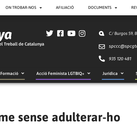
ON TROBAR-NOS
AFILIACIÓ
DOCUMENTS
RE
C/ Burgos 59, 
spccc@
spcgt
935 120 481
Formació
Acció Feminista LGTBIQ+
Jurídica
sme sense adulterar-ho