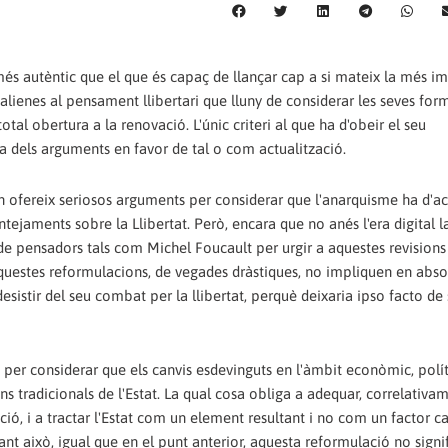
és autèntic que el que és capaç de llançar cap a si mateix la més i
 alienes al pensament llibertari que lluny de considerar les seves for
tal obertura a la renovació. L'únic criteri al que ha d'obeir el seu
a dels arguments en favor de tal o com actualització.
n ofereix seriosos arguments per considerar que l'anarquisme ha d'ac
tejaments sobre la Llibertat. Però, encara que no anés l'era digital l
 de pensadors tals com Michel Foucault per urgir a aquestes revision
 aquestes reformulacions, de vegades dràstiques, no impliquen en abso
desistir del seu combat per la llibertat, perquè deixaria ipso facto de 
per considerar que els canvis esdevinguts en l'àmbit econòmic, polít
ns tradicionals de l'Estat. La qual cosa obliga a adequar, correlativam
ió, i a tractar l'Estat com un element resultant i no com un factor ca
nt això, igual que en el punt anterior, aquesta reformulació no signif