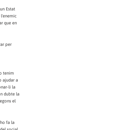
un Estat
 l'enemic
ar que en
rar per
no tenim
o ajudar a
nar-li la
en dubte la
segons el
ho fa la
del social