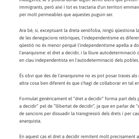
immigrants, però així i tot es tractaria d'un territori emm
per molt permeables que aquestes puguin ser.
Ara bé, si, exceptuant la dreta xenòfoba, ningú qüestiona la
de les denegacions retòriques, l'independentisme es diferen
qüestió no és menor perquè l'independentisme apel·la a do
l'anarquisme: el dret a decidir, i la lliure autodeterminació
en clau independentista en l'autodeterminació dels pobles.
És obvi que des de l'anarquisme no es pot posar traves als q
altra cosa ben diferent és que s'hagi de col·laborar en tal e
Formulat genèricament el “dret a decidir” forma part dels p
a decidir” pel de “llibertat de decidir”, ja que en parlar de
de sancions per dissuadir la transgressió dels drets i per 
anarquista.
En aquest cas el dret a decidir remitent molt precisament a