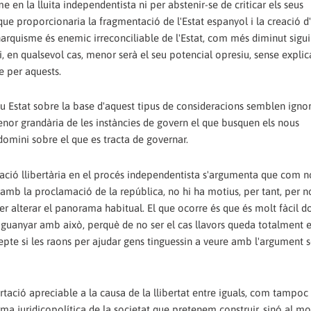
e en la lluita independentista ni per abstenir-se de criticar els seus
ue proporcionaria la fragmentació de l'Estat espanyol i la creació d'
narquisme és enemic irreconciliable de l'Estat, com més diminut sigui
i, en qualsevol cas, menor serà el seu potencial opresiu, sense explic
e per aquests.
nou Estat sobre la base d'aquest tipus de consideracions semblen igno
or grandària de les instàncies de govern el que busquen els nous
domini sobre el que es tracta de governar.
cació llibertària en el procés independentista s'argumenta que com 
amb la proclamació de la república, no hi ha motius, per tant, per n
r alterar el panorama habitual. El que ocorre és que és molt fàcil do
 guanyar amb això, perquè de no ser el cas llavors queda totalment 
cepte si les raons per ajudar gens tinguessin a veure amb l'argument 
rtació apreciable a la causa de la llibertat entre iguals, com tampoc 
rma juridicopolítica de la societat que pretenem construir, sinó al mo