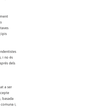
iment
ls
staves
cipis
endentistes
, i no és
sprés dels
a
at a ser
xcepte
ó, basada
a comuna i,