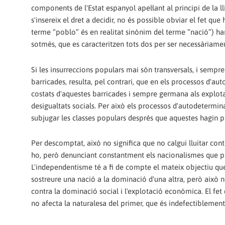
components de l'Estat espanyol apel·lant al principi de la l
s'insereix el dret a decidir, no és possible obviar el fet que
terme “poblo” és en realitat sinònim del terme “nació”) ha
sotmès, que es caracteritzen tots dos per ser necessàriament
Si les insurreccions populars mai són transversals, i sempr
barricades, resulta, pel contrari, que en els processos d'a
costats d'aquestes barricades i sempre germana als explotat
desigualtats socials. Per això els processos d'autodetermin
subjugar les classes populars després que aquestes hagin p
Per descomptat, això no significa que no calgui lluitar cont
ho, però denunciant constantment els nacionalismes que pre
L'independentisme té a fi de compte el mateix objectiu que 
sostreure una nació a la dominació d'una altra, però això no
contra la dominació social i l'explotació econòmica. El fe
no afecta la naturalesa del primer, que és indefectiblement