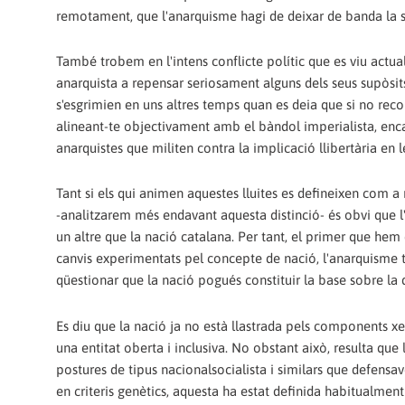
remotament, que l'anarquisme hagi de deixar de banda la sev
També trobem en l'intens conflicte polític que es viu act
anarquista a repensar seriosament alguns dels seus supòsi
s'esgrimien en uns altres temps quan es deia que si no recolza
alineant-te objectivament amb el bàndol imperialista, enca
anarquistes que militen contra la implicació llibertària en 
Tant si els qui animen aquestes lluites es defineixen com a
-analitzarem més endavant aquesta distinció- és obvi que l
un altre que la nació catalana. Per tant, el primer que hem
canvis experimentats pel concepte de nació, l'anarquisme ta
qüestionar que la nació pogués constituir la base sobre la qu
Es diu que la nació ja no està llastrada pels components xenò
una entitat oberta i inclusiva. No obstant això, resulta que
postures de tipus nacionalsocialista i similars que defensa
en criteris genètics, aquesta ha estat definida habitualment