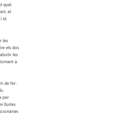
el qual
ert, el
i el
e les
tre els dos
abolir les
tornant a
em de fer-
s.
a per
s lluites
ucionàries