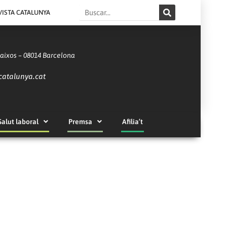
Search
VISTA CATALUNYA
Baixos – 08014 Barcelona
catalunya.cat
Salut laboral
Premsa
Afilia’t