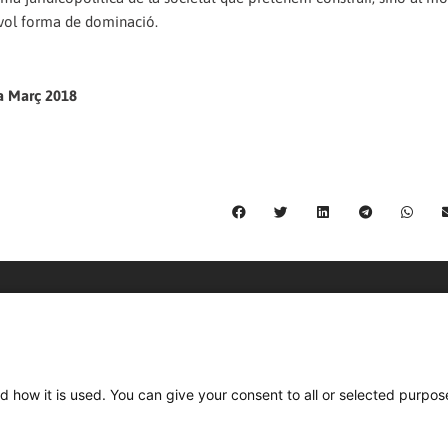
sevol forma de dominació.
ia Març 2018
C/ Burgos 59, Baixos – 08014 Barcelona
spccc@
spcgtcatalunya.cat
d how it is used. You can give your consent to all or selected purpos
935 120 481