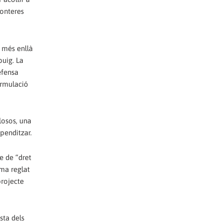
ronteres
, més enllà
buig. La
efensa
formulació
losos, una
ependitzar.
e de “dret
ema reglat
projecte
sta dels