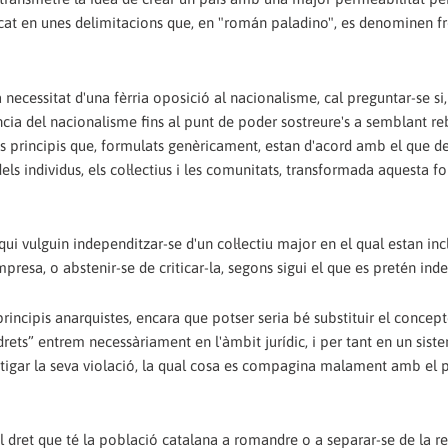
arcat en unes delimitacions que, en "román paladino", es denominen f
 necessitat d'una fèrria oposició al nacionalisme, cal preguntar-se si
cia del nacionalisme fins al punt de poder sostreure's a semblant re
s principis que, formulats genèricament, estan d'acord amb el que d
 dels individus, els col·lectius i les comunitats, transformada aquesta 
ui vulguin independitzar-se d'un col·lectiu major en el qual estan inc
mpresa, o abstenir-se de criticar-la, segons sigui el que es pretén ind
rincipis anarquistes, encara que potser seria bé substituir el concept
 “drets” entrem necessàriament en l'àmbit jurídic, i per tant en un sist
castigar la seva violació, la qual cosa es compagina malament amb el 
l dret que té la població catalana a romandre o a separar-se de la re