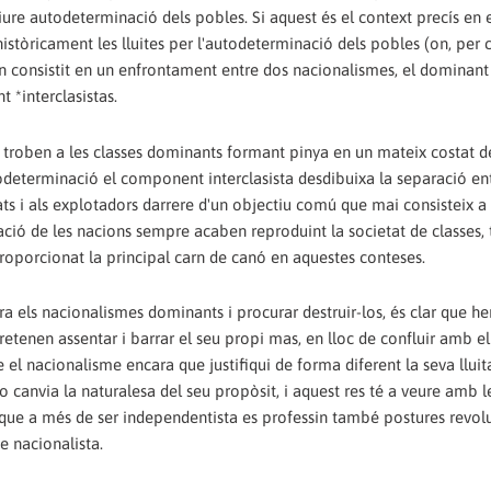
liure autodeterminació dels pobles. Si aquest és el context precís en 
 històricament les lluites per l'autodeterminació dels pobles (on, per c
n consistit en un enfrontament entre dos nacionalismes, el dominant 
 *interclasistas.
e troben a les classes dominants formant pinya en un mateix costat d
utodeterminació el component interclasista desdibuixa la separació en
s i als explotadors darrere d'un objectiu comú que mai consisteix a 
ació de les nacions sempre acaben reproduint la societat de classes, 
roporcionat la principal carn de canó en aquestes conteses.
ra els nacionalismes dominants i procurar destruir-los, és clar que h
tenen assentar i barrar el seu propi mas, en lloc de confluir amb ell
el nacionalisme encara que justifiqui de forma diferent la seva lluit
 canvia la naturalesa del seu propòsit, i aquest res té a veure amb le
t que a més de ser independentista es professin també postures revol
e nacionalista.