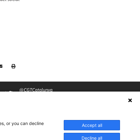
@CGTCatalunya
cgtcatalunya
CGTCatalunya
es, or you can decline
cgtcatalunya
Accept all
Decline all