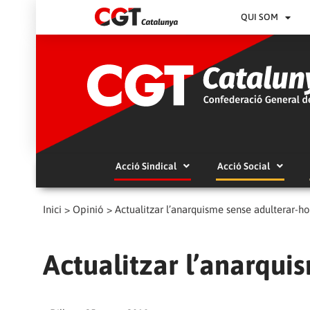
QUI SOM
Acció Sindical
Acció Social
Inici
>
Opinió
>
Actualitzar l’anarquisme sense adulterar-ho
Actualitzar l’anarqui