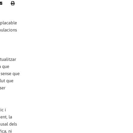
mplacable
mulacions
tualitzar
a que
s sense que
lut que
ser
ic i
ent, la
usal dels
ica, ni