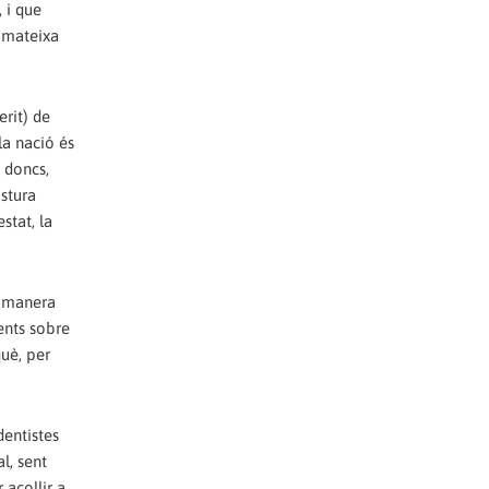
 i que
a mateixa
erit) de
la nació és
 doncs,
stura
stat, la
e manera
ents sobre
què, per
dentistes
l, sent
 acollir a