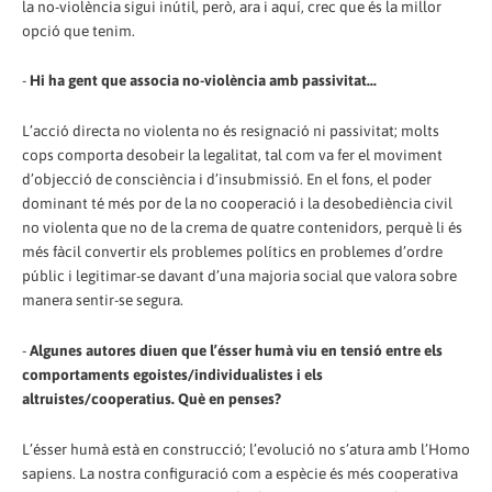
la no-violència sigui inútil, però, ara i aquí, crec que és la millor
opció que tenim.
-
Hi ha gent que associa no-violència amb passivitat...
L’acció directa no violenta no és resignació ni passivitat; molts
cops comporta desobeir la legalitat, tal com va fer el moviment
d’objecció de consciència i d’insubmissió. En el fons, el poder
dominant té més por de la no cooperació i la desobediència civil
no violenta que no de la crema de quatre contenidors, perquè li és
més fàcil convertir els problemes polítics en problemes d’ordre
públic i legitimar-se davant d’una majoria social que valora sobre
manera sentir-se segura.
-
Algunes autores diuen que l’ésser humà viu en tensió entre els
comportaments egoistes/individualistes i els
altruistes/cooperatius. Què en penses?
L’ésser humà està en construcció; l’evolució no s’atura amb l’Homo
sapiens. La nostra configuració com a espècie és més cooperativa