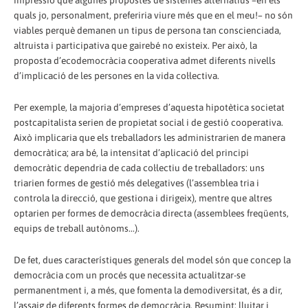
impressió que algunes propostes de sistemes alternatius –en els
quals jo, personalment, preferiria viure més que en el meu!– no són
viables perquè demanen un tipus de persona tan conscienciada,
altruista i participativa que gairebé no existeix. Per això, la
proposta d’ecodemocràcia cooperativa admet diferents nivells
d’implicació de les persones en la vida col·lectiva.
Per exemple, la majoria d’empreses d’aquesta hipotètica societat
postcapitalista serien de propietat social i de gestió cooperativa.
Això implicaria que els treballadors les administrarien de manera
democràtica; ara bé, la intensitat d’aplicació del principi
democràtic dependria de cada col·lectiu de treballadors: uns
triarien formes de gestió més delegatives (l’assemblea tria i
controla la direcció, que gestiona i dirigeix), mentre que altres
optarien per formes de democràcia directa (assemblees freqüents,
equips de treball autònoms...).
De fet, dues característiques generals del model són que concep la
democràcia com un procés que necessita actualitzar-se
permanentment i, a més, que fomenta la demodiversitat, és a dir,
l’assaig de diferents formes de democràcia. Resumint: lluitar i