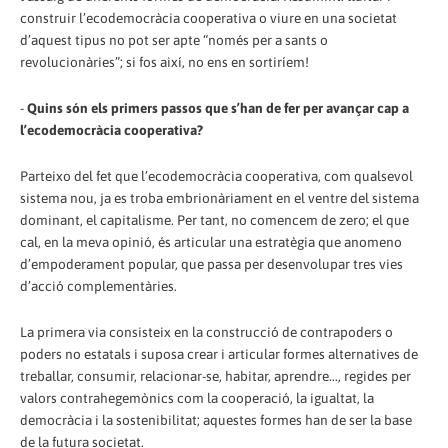
construir l’ecodemocràcia cooperativa o viure en una societat
d’aquest tipus no pot ser apte “només per a sants o
revolucionàries”; si fos així, no ens en sortiríem!
-
Quins són els primers passos que s’han de fer per avançar cap a
l’ecodemocràcia cooperativa?
Parteixo del fet que l’ecodemocràcia cooperativa, com qualsevol
sistema nou, ja es troba embrionàriament en el ventre del sistema
dominant, el capitalisme. Per tant, no comencem de zero; el que
cal, en la meva opinió, és articular una estratègia que anomeno
d’empoderament popular, que passa per desenvolupar tres vies
d’acció complementàries.
La primera via consisteix en la construcció de contrapoders o
poders no estatals i suposa crear i articular formes alternatives de
treballar, consumir, relacionar-se, habitar, aprendre..., regides per
valors contrahegemònics com la cooperació, la igualtat, la
democràcia i la sostenibilitat; aquestes formes han de ser la base
de la futura societat.