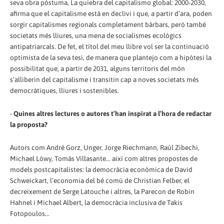
seva obra pòstuma, La quiebra del capitalismo global: 2000-2030,
afirma que el capitalisme està en declivi i que, a partir d’ara, poden
sorgir capitalismes regionals completament bàrbars, però també
societats més lliures, una mena de socialismes ecològics
antipatriarcals. De fet, el títol del meu llibre vol ser la continuació
optimista de la seva tesi, de manera que plantejo com a hipòtesi la
possibilitat que, a partir de 2031, alguns territoris del món
s’alliberin del capitalisme i transitin cap a noves societats més
democràtiques, lliures i sostenibles.
-
Quines altres lectures o autores t’han inspirat a l’hora de redactar
la proposta?
Autors com André Gorz, Unger, Jorge Riechmann, Raúl Zibechi,
Michael Löwy, Tomás Villasante... així com altres propostes de
models postcapitalistes: la democràcia econòmica de David
Schweickart, l’economia del bé comú de Christian Felber, el
decreixement de Serge Latouche i altres, la Parecon de Robin
Hahnel i Michael Albert, la democràcia inclusiva de Takis
Fotopoulos...