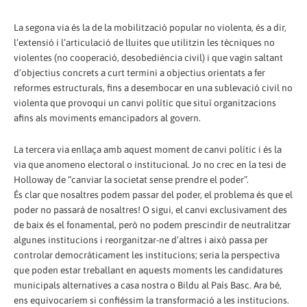
La segona via és la de la mobilització popular no violenta, és a dir,
l’extensió i l’articulació de lluites que utilitzin les tècniques no
violentes (no cooperació, desobediència civil) i que vagin saltant
d’objectius concrets a curt termini a objectius orientats a fer
reformes estructurals, fins a desembocar en una sublevació civil no
violenta que provoqui un canvi polític que situï organitzacions
afins als moviments emancipadors al govern.
La tercera via enllaça amb aquest moment de canvi polític i és la
via que anomeno electoral o institucional. Jo no crec en la tesi de
Holloway de “canviar la societat sense prendre el poder”.
És clar que nosaltres podem passar del poder, el problema és que el
poder no passarà de nosaltres! O sigui, el canvi exclusivament des
de baix és el fonamental, però no podem prescindir de neutralitzar
algunes institucions i reorganitzar-ne d’altres i això passa per
controlar democràticament les institucions; seria la perspectiva
que poden estar treballant en aquests moments les candidatures
municipals alternatives a casa nostra o Bildu al País Basc. Ara bé,
ens equivocaríem si confiéssim la transformació a les institucions.