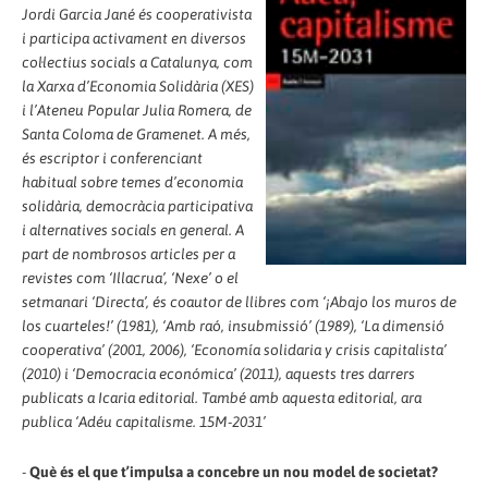
Jordi Garcia Jané és cooperativista
i participa activament en diversos
col·lectius socials a Catalunya, com
la Xarxa d’Economia Solidària (XES)
i l’Ateneu Popular Julia Romera, de
Santa Coloma de Gramenet. A més,
és escriptor i conferenciant
habitual sobre temes d’economia
solidària, democràcia participativa
i alternatives socials en general. A
part de nombrosos articles per a
revistes com ‘Illacrua’, ‘Nexe’ o el
setmanari ‘Directa’, és coautor de llibres com ‘¡Abajo los muros de
los cuarteles!’ (1981), ‘Amb raó, insubmissió’ (1989), ‘La dimensió
cooperativa’ (2001, 2006), ‘Economía solidaria y crisis capitalista’
(2010) i ‘Democracia económica’ (2011), aquests tres darrers
publicats a Icaria editorial. També amb aquesta editorial, ara
publica ‘Adéu capitalisme. 15M-2031’
-
Què és el que t’impulsa a concebre un nou model de societat?