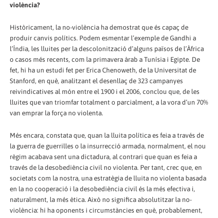
violència?
Històricament, la no-violència ha demostrat que és capaç de
produir canvis polítics. Podem esmentar l’exemple de Gandhi a
l’Índia, les lluites per la descolonització d’alguns països de l’Àfrica
o casos més recents, com la primavera àrab a Tunísia i Egipte. De
fet, hi ha un estudi fet per Erica Chenoweth, de la Universitat de
Stanford, en què, analitzant el desenllaç de 323 campanyes
reivindicatives al món entre el 1900 i el 2006, conclou que, de les
lluites que van triomfar totalment o parcialment, a la vora d’un 70%
van emprar la força no violenta.
Més encara, constata que, quan la lluita política es feia a través de
la guerra de guerrilles o la insurrecció armada, normalment, el nou
règim acabava sent una dictadura, al contrari que quan es feia a
través de la desobediència civil no violenta. Per tant, crec que, en
societats com la nostra, una estratègia de lluita no violenta basada
en la no cooperació i la desobediència civil és la més efectiva i,
naturalment, la més ètica. Això no significa absolutitzar la no-
violència: hi ha oponents i circumstàncies en què, probablement,