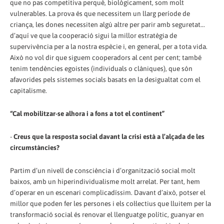
que no pas competitiva perquè, biològicament, som molt
vulnerables. La prova és que necessitem un llarg període de
criança, les dones necessiten algú altre per parir amb seguretat...
d’aquí ve que la cooperació sigui la millor estratègia de
supervivència per a la nostra espècie i, en general, per a tota vida.
Això no vol dir que siguem cooperadors al cent per cent; també
tenim tendències egoistes (individuals o clàniques), que són
afavorides pels sistemes socials basats en la desigualtat com el
capitalisme.
“Cal mobilitzar-se alhora i a fons a tot el continent”
-
Creus que la resposta social davant la crisi està a l’alçada de les
circumstàncies?
Partim d’un nivell de consciència i d’organització social molt
baixos, amb un hiperindividualisme molt arrelat. Per tant, hem
d’operar en un escenari complicadíssim. Davant d’això, potser el
millor que poden fer les persones i els col·lectius que lluitem per la
transformació social és renovar el llenguatge polític, guanyar en