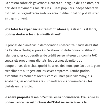
La pressió sobre els governants, encara que siguin dels nostres, per
part dels moviments socials i les lluites populars independents de
tot partit o organització amb vocació institucional no pot afluixar
en cap moment.
-
De totes les experiències transformadores que descrius al llibre,
podries destacar les més significatives?
El procés de planificació democràtica i descentralitzada de l’Estat
de Kerala, a l’Índia; el procés d’elaboració de la nova constitució
islandesa; les cooperatives de crèdit sense interessos, com la JAK
sueca; els procomuns digitals; les desenes de milers de
cooperatives de treball que hi ha arreu del món, que fan que la gent
treballadora autogestioni les seves empreses. També podria
esmentar les monedes locals, com el Chiengauer alemany; els
ecobarris, les ecoaldees i les urbanitzacions comunitàries; les
ciutats en transició...
-
La teva proposta fa molt d’èmfasi en la no-violència. Creus que es
poden trencar les estructures de l’Estat sense recórrer a la