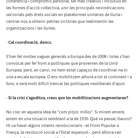
coherència i compromís personal, ser més creatius i inclusius en
les formes d’acció col·lectiva, unir les principals reivindicacions
sectorials pels drets socials en plataformes unitàries de lluita i
centrar-nos a obtenir petites victòries que realimentin les
organitzacions i les lluites.
-
Cal coordinació, doncs.
S’han fet moltes vagues generals a Europa des de 2008 i totes s’han
convocat per fer front a polítiques que provenien de la Unió
Europea, però, en canvi, no hem estat capaços de coordinar-ne ni
una a escala europea. O ens mobilitzem alhora a tot el continent i a
fons, o serà molt difícil trencar les polítiques neoliberals d’ajust.
-
Si la crisi s’aguditza, creus que les mobilitzacions augmentaran?
No crec en aquesta idea de “com pitjor, millor”. Si mirem enrere,
estem en una situació semblant a la de 1930. Què va passar, llavors?
Hi va haver alguns intents revolucionaris –el Front Popular a
França, la revolució social a l’Estat espanyol–, però alhora van