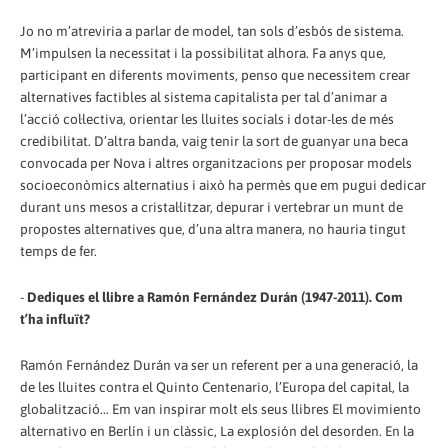
Jo no m’atreviria a parlar de model, tan sols d’esbós de sistema.
M’impulsen la necessitat i la possibilitat alhora. Fa anys que,
participant en diferents moviments, penso que necessitem crear
alternatives factibles al sistema capitalista per tal d’animar a
l’acció col·lectiva, orientar les lluites socials i dotar-les de més
credibilitat. D’altra banda, vaig tenir la sort de guanyar una beca
convocada per Nova i altres organitzacions per proposar models
socioeconòmics alternatius i això ha permès que em pugui dedicar
durant uns mesos a cristal·litzar, depurar i vertebrar un munt de
propostes alternatives que, d’una altra manera, no hauria tingut
temps de fer.
-
Dediques el llibre a Ramón Fernández Durán (1947-2011). Com
t’ha influït?
Ramón Fernández Durán va ser un referent per a una generació, la
de les lluites contra el Quinto Centenario, l’Europa del capital, la
globalització... Em van inspirar molt els seus llibres El movimiento
alternativo en Berlín i un clàssic, La explosión del desorden. En la