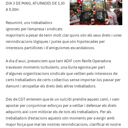
DIA 3 DE MAIG, ATURADES DE 5,30
A 9,30H.
Resumint, uns treballadors
ignorats per l'empresa i sindicats
majoritaris a pesar de tenir molt clar quins són els seus drets i unes
reivindicacions lògiques i justes que són hipotecades per
interessos partidistes i d'amiguismes escandalosos.
A dia d'avui, presenciem que tant ADIF com Renfe Operadora
travessen moments turbulents, una lluita egoista per part
d'algunes organitzacions sindicals que vetllen pels interessos de
certs treballadors de certs col·lectius sense importar-los passar per
damunt i atropellar els drets dels altres treballadors.
Des de CGT entenem que és un suïcidi prendre aquest camí, i vam
apostar per conjuminar esforços per a vetllar i defensar els drets
adquirits així com millorar els de tots els treballadors. Per als
treballadors d'estacions aquests són moments per a exigir amb
major força que mai les nostres reivindicacions, clarificar el nostre