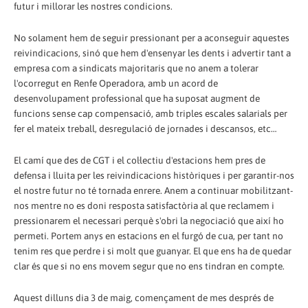
futur i millorar les nostres condicions.
No solament hem de seguir pressionant per a aconseguir aquestes
reivindicacions, sinó que hem d'ensenyar les dents i advertir tant a
empresa com a sindicats majoritaris que no anem a tolerar
l'ocorregut en Renfe Operadora, amb un acord de
desenvolupament professional que ha suposat augment de
funcions sense cap compensació, amb triples escales salarials per
fer el mateix treball, desregulació de jornades i descansos, etc…
El camí que des de CGT i el col·lectiu d'estacions hem pres de
defensa i lluita per les reivindicacions històriques i per garantir-nos
el nostre futur no té tornada enrere. Anem a continuar mobilitzant-
nos mentre no es doni resposta satisfactòria al que reclamem i
pressionarem el necessari perquè s'obri la negociació que així ho
permeti. Portem anys en estacions en el furgó de cua, per tant no
tenim res que perdre i si molt que guanyar. El que ens ha de quedar
clar és que si no ens movem segur que no ens tindran en compte.
Aquest dilluns dia 3 de maig, començament de mes després de