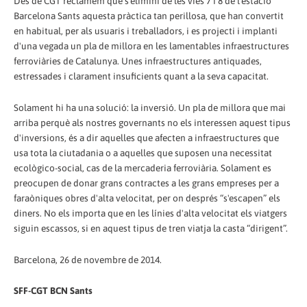
Des de CGT reclamem que s'elimini de les vies 7 i 8 de l'estació
Barcelona Sants aquesta pràctica tan perillosa, que han convertit
en habitual, per als usuaris i treballadors, i es projecti i implanti
d'una vegada un pla de millora en les lamentables infraestructures
ferroviàries de Catalunya. Unes infraestructures antiquades,
estressades i clarament insuficients quant a la seva capacitat.
Solament hi ha una solució: la inversió. Un pla de millora que mai
arriba perquè als nostres governants no els interessen aquest tipus
d'inversions, és a dir aquelles que afecten a infraestructures que
usa tota la ciutadania o a aquelles que suposen una necessitat
ecològico-social, cas de la mercaderia ferroviària. Solament es
preocupen de donar grans contractes a les grans empreses per a
faraòniques obres d'alta velocitat, per on després “s'escapen” els
diners. No els importa que en les línies d'alta velocitat els viatgers
siguin escassos, si en aquest tipus de tren viatja la casta “dirigent”.
Barcelona, 26 de novembre de 2014.
SFF-CGT BCN Sants