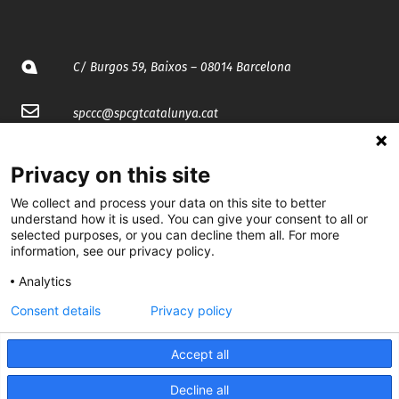
C/ Burgos 59, Baixos – 08014 Barcelona
spccc@
spcgtcatalunya.cat
935 120 481
Privacy on this site
We collect and process your data on this site to better
@CGTCatalunya
understand how it is used. You can give your consent to all or
selected purposes, or you can decline them all. For more
cgtcatalunya
information, see our privacy policy.
CGTCatalunya
Analytics
Consent details
Privacy policy
cgtcatalunya
Accept all
Decline all
Desenvolupat per