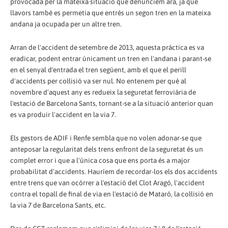
provocada per la mateixa situació que denunciem ara, ja que
llavors també es permetia que entrés un segon tren en la mateixa
andana ja ocupada per un altre tren.
Arran de l'accident de setembre de 2013, aquesta pràctica es va
eradicar, podent entrar únicament un tren en l'andana i parant-se
en el senyal d'entrada el tren següent, amb el que el perill
d'accidents per col·lisió va ser nul. No entenem per què al
novembre d'aquest any es redueix la seguretat ferroviària de
l'estació de Barcelona Sants, tornant-se a la situació anterior quan
es va produir l'accident en la via 7.
Els gestors de ADIF i Renfe sembla que no volen adonar-se que
anteposar la regularitat dels trens enfront de la seguretat és un
complet error i que a l'única cosa que ens porta és a major
probabilitat d'accidents. Hauríem de recordar-los els dos accidents
entre trens que van ocórrer a l'estació del Clot Aragó, l'accident
contra el topall de final de via en l'estació de Mataró, la col·lisió en
la via 7 de Barcelona Sants, etc.