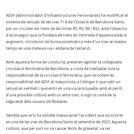
ADIF (Administrador d'Infraestructures Ferroviàries) ha modificat el
sistema de senyals de les vies 7 i 8 de l'Estació de Barcelona Sants,
per on circulen els trens de les línies R1, R3, R4 i R12, amb l'objectiu
d'aconseguir que la fluïdesa de trens en l'entrada d'aquesta estació
augmenti, introduint de forma sistemàtica més d'un tren al mateix
temps en una mateixa via i andana de l'estació.
Amb aquesta forma de conducta, pretenen agilitar la col·lapsada
circulació ferroviària de Barcelona, a costa de traslladar tota la
responsabilitat de la circulació ferroviària, que recordem és
responsabilitat del ADIF al maquinista, a l'obligar-li que salti un
senyal en vermell i que entri en una via ja ocupada, amb el perill
d'una possible col·lisió amb un altre tren, o sigui a costa de la
seguretat dels usuaris de Rodalies.
Sembla que se'ls ha oblidat massa aviat l'accident que va ocórrer
en una de les vies de Barcelona Sants al setembre de 2013. Aquesta
col·lisió, que per sort no va causar ferits de gravetat, va ser