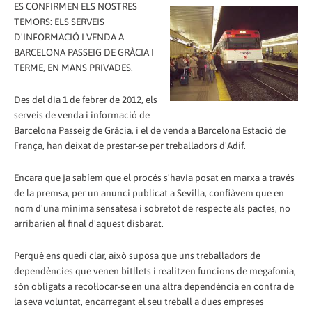
ES CONFIRMEN ELS NOSTRES
TEMORS: ELS SERVEIS
D'INFORMACIÓ I VENDA A
BARCELONA PASSEIG DE GRÀCIA I
TERME, EN MANS PRIVADES.
Des del dia 1 de febrer de 2012, els
serveis de venda i informació de
Barcelona Passeig de Gràcia, i el de venda a Barcelona Estació de
França, han deixat de prestar-se per treballadors d'Adif.
Encara que ja sabíem que el procés s'havia posat en marxa a través
de la premsa, per un anunci publicat a Sevilla, confiàvem que en
nom d'una mínima sensatesa i sobretot de respecte als pactes, no
arribarien al final d'aquest disbarat.
Perquè ens quedi clar, això suposa que uns treballadors de
dependències que venen bitllets i realitzen funcions de megafonia,
són obligats a recol·locar-se en una altra dependència en contra de
la seva voluntat, encarregant el seu treball a dues empreses