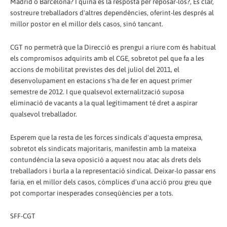
Madrid o Barcelona? I quina és la resposta per reposar-los?, És clar,
sostreure treballadors d'altres dependències, oferint-les després al
millor postor en el millor dels casos, sinó tancant.
CGT no permetrà que la Direcció es prengui a riure com és habitual
els compromisos adquirits amb el CGE, sobretot pel que fa a les
accions de mobilitat previstes des del juliol del 2011, el
desenvolupament en estacions s'ha de fer en aquest primer
semestre de 2012. I que qualsevol externalització suposa
eliminació de vacants a la qual legítimament té dret a aspirar
qualsevol treballador.
Esperem que la resta de les forces sindicals d'aquesta empresa,
sobretot els sindicats majoritaris, manifestin amb la mateixa
contundència la seva oposició a aquest nou atac als drets dels
treballadors i burla a la representació sindical. Deixar-lo passar ens
faria, en el millor dels casos, còmplices d'una acció prou greu que
pot comportar inesperades conseqüències per a tots.
SFF-CGT