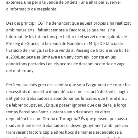
externes, una per a la venda de bitllets i una altra per al servei
d'informació de megafonia.
Des del principi, CGT ha denunciat que aquest procés s'ha realitzat
amb males arts i faltant sempre a l'acordat, ja que mai s'ha
informat de les intencions per licitar ni el servei de megafonia de
Passeig de Gràcia, ni la venda de Rodalies ni Mitja Distància de
l'Estació de França. I si bé la venda al Passeig de Gràcia es va licitar
el 2008, aquesta es limitava a un any com així consta en les
condicions pactades i en els acords de desconvocatòria de vaga
del mateix any.
Però encara més greu ens sembla que sota l'argument de cobrir les
necessitats d'una altra dependència com l'estació de Sants, hagin
obligat els treballadors a abandonar les funcions que fins al dia 1
de febrer ocupaven. ¿És que potser ignoren que des de fa ja força
temps Barcelona Sants sustenta amb destacats en altres
dependències com Girona o Tarragona? És que pensen que passa
inadvertit entre els treballadors el desvergonyiment amb què van
transvasant factors cap a altres llocs de manera escandalosa a