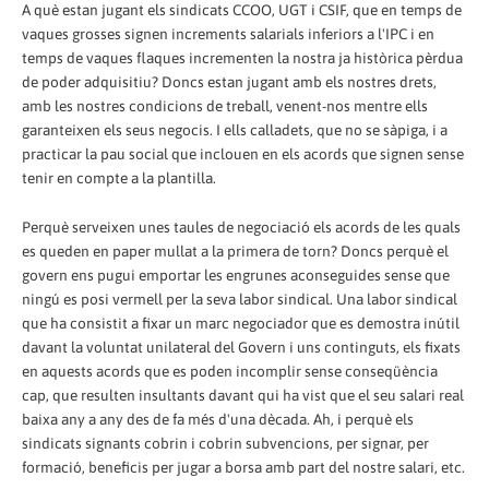
A què estan jugant els sindicats CCOO, UGT i CSIF, que en temps de
vaques grosses signen increments salarials inferiors a l'IPC i en
temps de vaques flaques incrementen la nostra ja històrica pèrdua
de poder adquisitiu? Doncs estan jugant amb els nostres drets,
amb les nostres condicions de treball, venent-nos mentre ells
garanteixen els seus negocis. I ells calladets, que no se sàpiga, i a
practicar la pau social que inclouen en els acords que signen sense
tenir en compte a la plantilla.
Perquè serveixen unes taules de negociació els acords de les quals
es queden en paper mullat a la primera de torn? Doncs perquè el
govern ens pugui emportar les engrunes aconseguides sense que
ningú es posi vermell per la seva labor sindical. Una labor sindical
que ha consistit a fixar un marc negociador que es demostra inútil
davant la voluntat unilateral del Govern i uns continguts, els fixats
en aquests acords que es poden incomplir sense conseqüència
cap, que resulten insultants davant qui ha vist que el seu salari real
baixa any a any des de fa més d'una dècada. Ah, i perquè els
sindicats signants cobrin i cobrin subvencions, per signar, per
formació, beneficis per jugar a borsa amb part del nostre salari, etc.