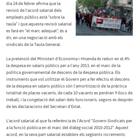
dia 24 de febrer afirma que la
revisió de l'acord salarial dels
empleats públics està “sobre la
taula” i que aquesta revisió salarial
es farà en “el marc adequat”, és a
dir, en una negociació amb els
sindicats de la Taula General.
La pretensió del Ministeri d'Economia i Hisenda és reduir en el 4%
la despesa en salaris públics per a l'any 2013, en el marc de la
política governamental de descens de la despesa pública. Els
instruments que vol utilitzar el Govern per a fer efectiu el descens
de la despesa en salaris públics són l'amortització de la pràctica
totalitat de places vacants, de cada 10 vacants es perdran 9 llocs de
treball, i la congelació del salari dels funcionaris, segons es desprèn
de les declaracions del Secretari d'Estat.
L'acord salarial al que fa referència és l'Acord “Govern-Sindicats per
a la funció pública en el marc del diàleg social 2010-2012”. Aquest
acord, en la seva part salarial estableix els següents increments: