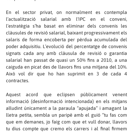
En el sector privat, on normalment es contempla
l’actualització salarial amb l’IPC en el conveni,
l’estratègia s’ha basat en eliminar dels convenis les
clàusules de revisió salarial, baixant progressivament els
salaris de forma encoberta per pèrdua acumulada del
poder adquisitiu. L’evolució del percentatge de convenis
signats cada any amb clàusula de revisió o garantia
salarial han passat de quasi un 50% fins a 2010, a una
caiguda en picat des de llavors fins una mitjana del 10%.
Això vol dir que ho han suprimit en 3 de cada 4
contractes.
Aquest acord que eclipsen públicament venent
informació (desinformació intencionada) en els mitjans
al·ludint únicament a la paraula “apujada” i amagant la
lletra petita, sembla un paripè amb el guió “tu fas com
que em demanes, jo faig com que et vull donar, llavors
tu dius compte que cremo els carrers i al final firmem