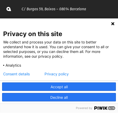
C/ Burgos 59, Baixos – 08014 Barcelona
spccc@
spcgtcatalunya.cat
Privacy on this site
935 120 481
We collect and process your data on this site to better
understand how it is used. You can give your consent to all or
@CGTCatalunya
selected purposes, or you can decline them all. For more
information, see our privacy policy.
cgtcatalunya
Analytics
CGTCatalunya
Consent details
Privacy policy
cgtcatalunya
Accept all
Decline all
Desenvolupat per
Powered by