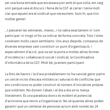
ser una bona entrada que encaixava just amb el que volia, em vaig
unir perquè veia el discurs i feina de la CGT al carrer i tenia molt
clar que aquest era el sindicat que necessitem. Som-hi, que tinc
moltes ganes!
...I passaren les setmanes...mesos...i no sabia exactament ni 'com
participar' ni ningú m'ho va indicar de forma concreta. Tots i totes
coneixem molts casos semblants. Uns anys després, companys de
diverses empreses vam constituïr un punt d'organització, i
especialment d'acció, que va ser la porta a moltes altres formes
d'incidència i col·laboració social i sindical, la Coordinadora
d'Informàtica de la CGT. Molt bé, ja estem participant.
La foto de llavors i la d'ara probablement no ha canviat gaire: patim
un cercle viciós d'escasa militància i saturació de conflictes que
ens condiciona no poder construïr el número d'iniciatives pròpies
que voldríem. No donem l'abast i el dia a dia se'ns menja
literalment. És una paradoxa doncs és evident el potencial
d'activisme que tenim a l'organització. No sé quantes altres poden
garantir que un centenar de persones actuin amb només les 24