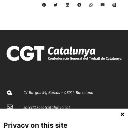
C/ Burgos 59, Baixos – 08014 Barcelona
spccc@
spcgtcatalunya.cat
935 120 481
Privacy on this site