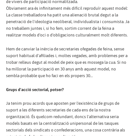
de vivers de participació normalitzada.
Òbviament ara és infinitament més difícil reproduïr aquest model:
La classe treballadora ha patit una alienació brutal degut a la
penetració de l'ideologia neoliberal, individualista i consumista. Ja
no treballem juntes i, si ho fem, sortim corrent de la feina a
realitzar models d'oci o d'obligacions culturalment molt diferents.
Hem de canviar la inèrcia de secretaries ofegades de feina, sense
suport habitual d'afiliades i, moltes vegades, amb problemes per a
trobar relleus degut al model de peix que es mossega la cua. Si no
ha millorat la participació en 30 anys amb aquest model, no
sembla probable que ho faci en els propers 30...
Grups d'acció sectorial, potser?
Ja tenim prou acords que aposten per l'existència de grups de
suport a les diferents secretaries de cada ens de la nostra
organització. És quelcom redundant, doncs l'alternativa seria
models basats en la centralització unipersonal de les tasques
sectorials dels sindicats o confederacions, una cosa contrària als