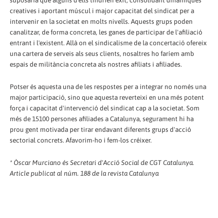
suposaria que alguns d'ells tindrien èxit, consolidant dinàmiques
creatives i aportant múscul i major capacitat del sindicat per a
intervenir en la societat en molts nivells. Aquests grups poden
canalitzar, de forma concreta, les ganes de participar de l'afiliació
entrant i l'existent. Allà on el sindicalisme de la concertació ofereix
una cartera de serveis als seus clients, nosaltres ho faríem amb
espais de militància concreta als nostres afiliats i afiliades.
Potser és aquesta una de les respostes per a integrar no només una
major participació, sino que aquesta reverteixi en una més potent
força i capacitat d'intervenció del sindicat cap a la societat. Som
més de 15100 persones afiliades a Catalunya, segurament hi ha
prou gent motivada per tirar endavant diferents grups d'acció
sectorial concrets. Afavorim-ho i fem-los créixer.
* Òscar Murciano és Secretari d'Acció Social de CGT Catalunya.
Article publicat al núm. 188 de la revista Catalunya