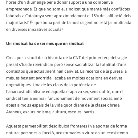
hores d'un diumenge per a donar suport a una companya
empresonada. És que no som el sindicat que manté més conflictes
laborals a Catalunya sent aproximadament el 15% de l'afiliació dels
majoritaris? És que bona part de la nostra gent no està ja implicada
en diverses iniciatives socials?
Un sindicat ha de ser més que un sindicat
Crec que l'estudi de la història de la CNT del primer terç del segle
passat s'ha de reivindicar però sense sacralitzar la totalitat d'uns
contextos que actualment han canviat. La recerca de la puresa, a
més, és bastant avorrida i acaba en moltes ocasions en derives
dogmàtiques. Una de les claus de la potència de
l'anarcosindicalisme en aquella etapa va ser, sens dubte, que el
sindicat tenia ànima i funcionament de moviment social, amb
abast a molts espais de la vida quotidiana de la classe obrera.
Ateneus, excursionisme, cultura, escoles, barris...
Aquesta permeabilitat desdibuixà fronteres i va aportar de forma
natural persones a l'acció, acostumades a viure en un ecosistema