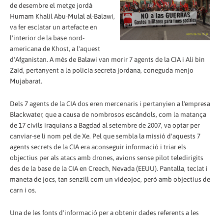
de desembre el metge jordà
Humam Khalil Abu-Mulal al-Balawi,
va fer esclatar un artefacte en
l'interior de la base nord-
americana de Khost, a l'aquest
d'Afganistan. A més de Balawi van morir 7 agents de la CIA i Ali bin
Zaid, pertanyent a la policia secreta jordana, coneguda menjo
Mujabarat.
Dels 7 agents de la CIA dos eren mercenaris i pertanyien a l'empresa
Blackwater, que a causa de nombrosos escàndols, com la matança
de 17 civils iraquians a Bagdad al setembre de 2007, va optar per
canviar-se li nom pel de Xe. Pel que sembla la missió d'aquests 7
agents secrets de la CIA era aconseguir informació i triar els
objectius per als atacs amb drones, avions sense pilot teledirigits
des de la base de la CIA en Creech, Nevada (EEUU). Pantalla, teclat i
maneta de jocs, tan senzill com un videojoc, però amb objectius de
carn i os.
Una de les fonts d'informació per a obtenir dades referents a les