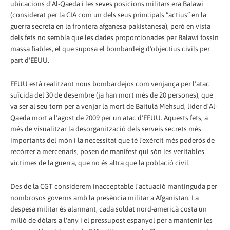
ubicacions d'Al-Qaeda i les seves posicions militars era Balawi
(considerat per la CIA com un dels seus principals “actius” en la
guerra secreta en la frontera afganesa-pakistanesa), però en vista
dels fets no sembla que les dades proporcionades per Balawi fossin
massa fiables, el que suposa el bombardeig d'objectius civils per
part d'EEUU.
EEUU està realitzant nous bombardejos com venjança per l'atac
suïcida del 30 de desembre (ja han mort més de 20 persones), que
va ser al seu torn per a venjar la mort de Baitulá Mehsud, lider d'Al-
Qaeda mort a l'agost de 2009 per un atac d'EEUU. Aquests fets, a
més de visualitzar la desorganització dels serveis secrets més
importants del món i la necessitat que té l'exèrcit més poderós de
recórrer a mercenaris, posen de manifest qui són les veritables
víctimes de la guerra, que no és altra que la població civil.
Des de la CGT considerem inacceptable l'actuació mantinguda per
nombrosos governs amb la presència militar a Afganistan. La
despesa militar és alarmant, cada soldat nord-americà costa un
milió de dòlars a l'any i el pressupost espanyol per a mantenir les