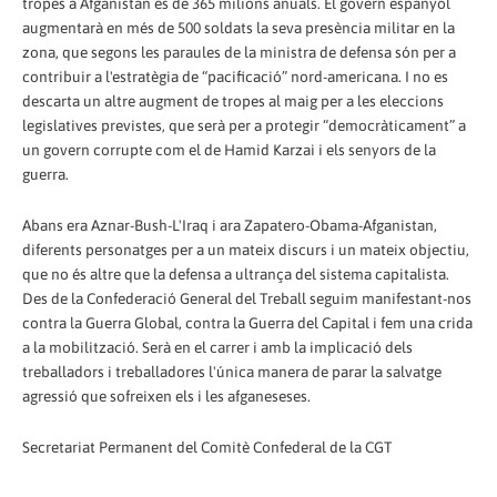
tropes a Afganistan és de 365 milions anuals. El govern espanyol
augmentarà en més de 500 soldats la seva presència militar en la
zona, que segons les paraules de la ministra de defensa són per a
contribuir a l'estratègia de “pacificació” nord-americana. I no es
descarta un altre augment de tropes al maig per a les eleccions
legislatives previstes, que serà per a protegir “democràticament” a
un govern corrupte com el de Hamid Karzai i els senyors de la
guerra.
Abans era Aznar-Bush-L'Iraq i ara Zapatero-Obama-Afganistan,
diferents personatges per a un mateix discurs i un mateix objectiu,
que no és altre que la defensa a ultrança del sistema capitalista.
Des de la Confederació General del Treball seguim manifestant-nos
contra la Guerra Global, contra la Guerra del Capital i fem una crida
a la mobilització. Serà en el carrer i amb la implicació dels
treballadors i treballadores l'única manera de parar la salvatge
agressió que sofreixen els i les afganeseses.
Secretariat Permanent del Comitè Confederal de la CGT