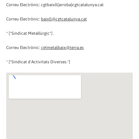
Correu Electrònic: cgtbaixll(arroba)cgtcatalunya.cat
Correu Electrònic:
baixll@cgtcatalunya.cat
* [*Sindicat Metal·lúrgic*] .
Correu Electrònic:
cgtmetalbaix@terra.es
* [*Sindicat d'Activitats Diverses.*]