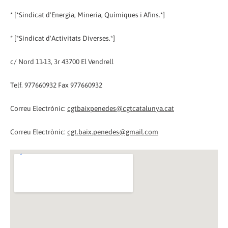
* [*Sindicat d'Energia, Mineria, Químiques i Afins.*]
* [*Sindicat d'Activitats Diverses.*]
c/ Nord 11-13, 3r 43700 El Vendrell
Telf. 977660932 Fax 977660932
Correu Electrònic:
cgtbaixpenedes@cgtcatalunya.cat
Correu Electrònic:
cgt.baix.penedes@gmail.com