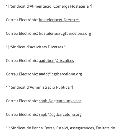
* [*Sindicat d'Alimentació, Comerç i Hostaleria.*]
Correu Electrònic:
hosteleriacgt@terra.es
Correu Electrònic:
hostaleria@cgtbarcelona.org
* [*Sindicat d'Activitats Diverses.*]
Correu Electrònic:
aaddbcn@tiscali.es
Correu Electrònic:
aadd@cgtbarcelona.org
*[*
Sindicat d'Administració Pública
.*]
Correu Electrònic:
sapb@cgtcatalunya.cat
Correu Electrònic:
sapb@cgtbarcelona.org
*[* Sindicat de Banca, Borsa, Estalvi, Assegurances, Entitats de