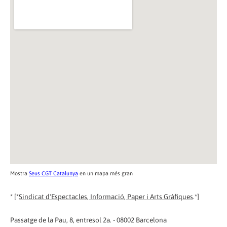
Mostra
Seus CGT Catalunya
en un mapa més gran
* [*
Sindicat d'Espectacles, Informació, Paper i Arts Gràfiques
.*]
Passatge de la Pau, 8, entresol 2a. - 08002 Barcelona