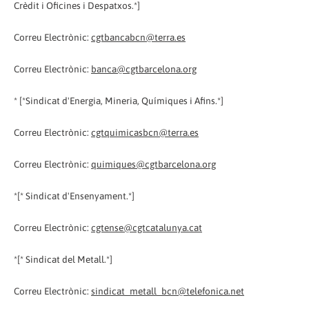
Crèdit i Oficines i Despatxos.*]
Correu Electrònic:
cgtbancabcn@terra.es
Correu Electrònic:
banca@cgtbarcelona.org
* [*Sindicat d'Energia, Mineria, Químiques i Afins.*]
Correu Electrònic:
cgtquimicasbcn@terra.es
Correu Electrònic:
quimiques@cgtbarcelona.org
*[* Sindicat d'Ensenyament.*]
Correu Electrònic:
cgtense@cgtcatalunya.cat
*[* Sindicat del Metall.*]
Correu Electrònic:
sindicat_metall_bcn@telefonica.net