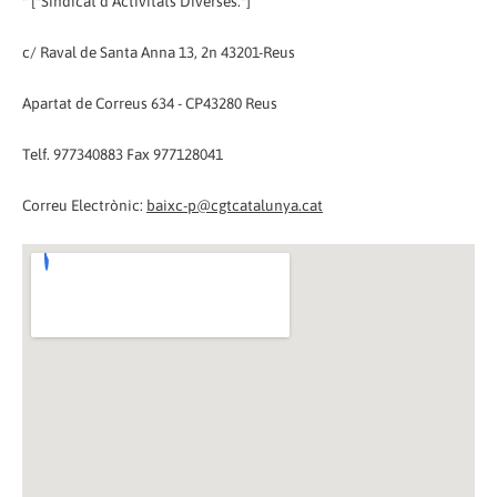
* [*Sindicat d'Activitats Diverses.*]
c/ Raval de Santa Anna 13, 2n 43201-Reus
Apartat de Correus 634 - CP43280 Reus
Telf. 977340883 Fax 977128041
Correu Electrònic:
baixc-p@cgtcatalunya.cat