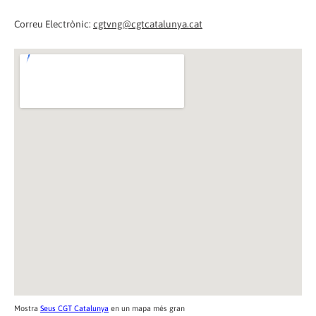
Correu Electrònic:
cgtvng@cgtcatalunya.cat
Mostra
Seus CGT Catalunya
en un mapa més gran