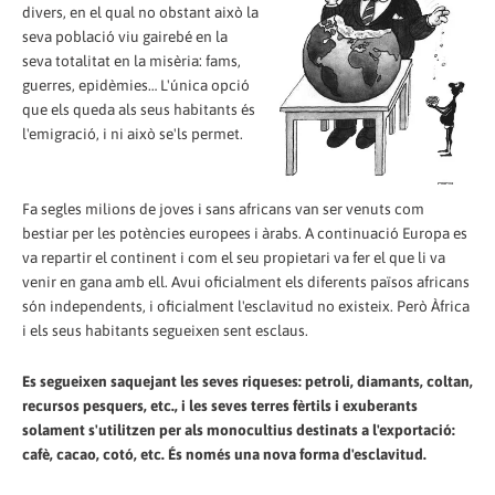
divers, en el qual no obstant això la
seva població viu gairebé en la
seva totalitat en la misèria: fams,
guerres, epidèmies… L'única opció
que els queda als seus habitants és
l'emigració, i ni això se'ls permet.
Fa segles milions de joves i sans africans van ser venuts com
bestiar per les potències europees i àrabs. A continuació Europa es
va repartir el continent i com el seu propietari va fer el que li va
venir en gana amb ell. Avui oficialment els diferents països africans
són independents, i oficialment l'esclavitud no existeix. Però Àfrica
i els seus habitants segueixen sent esclaus.
Es segueixen saquejant les seves riqueses: petroli, diamants, coltan,
recursos pesquers, etc., i les seves terres fèrtils i exuberants
solament s'utilitzen per als monocultius destinats a l'exportació:
cafè, cacao, cotó, etc. És només una nova forma d'esclavitud.