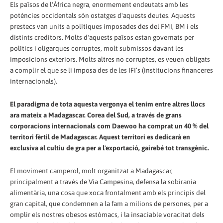
Els països de l'Àfrica negra, enormement endeutats amb les
potències occidentals són ostatges d'aquests deutes. Aquests
prestecs van units a polítiques imposades des del FMI, BM i els
distints creditors. Molts d'aquests països estan governats per
polítics i oligarques corruptes, molt submissos davant les
imposicions exteriors. Molts altres no corruptes, es veuen obligats
a complir el que se li imposa des de les IFI’s (institucions financeres
internacionals).
El paradigma de tota aquesta vergonya el tenim entre altres llocs
ara mateix a Madagascar. Corea del Sud, a través de grans
corporacions internacionals com Daewoo ha comprat un 40 % del
territori fèrtil de Madagascar. Aquest territori es dedicarà en
exclusiva al cultiu de gra per a l'exportació, gairebé tot transgènic.
El moviment camperol, molt organitzat a Madagascar,
principalment a través de Via Campesina, defensa la sobirania
alimentària, una cosa que xoca frontalment amb els principis del
gran capital, que condemnen a la fam a milions de persones, per a
omplir els nostres obesos estómacs, i la insaciable voracitat dels