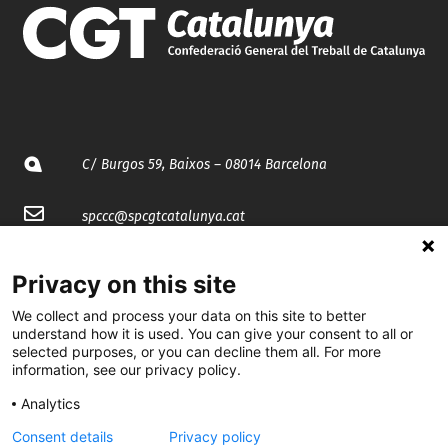
C/ Burgos 59, Baixos – 08014 Barcelona
spccc@
spcgtcatalunya.cat
935 120 481
Privacy on this site
We collect and process your data on this site to better
@CGTCatalunya
understand how it is used. You can give your consent to all or
selected purposes, or you can decline them all. For more
cgtcatalunya
information, see our privacy policy.
CGTCatalunya
Analytics
Consent details
Privacy policy
cgtcatalunya