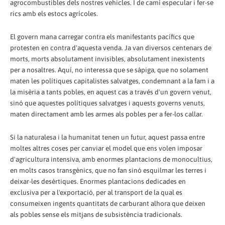
agrocombustibles dels nostres vehicles. I de camí especular i fer-se
rics amb els estocs agrícoles.
El govern mana carregar contra els manifestants pacífics que
protesten en contra d'aquesta venda. Ja van diversos centenars de
morts, morts absolutament invisibles, absolutament inexistents
per a nosaltres. Aquí, no interessa que se sàpiga, que no solament
maten les polítiques capitalistes salvatges, condemnant a la fam i a
la misèria a tants pobles, en aquest cas a través d'un govern venut,
sinó que aquestes polítiques salvatges i aquests governs venuts,
maten directament amb les armes als pobles per a fer-los callar.
Si la naturalesa i la humanitat tenen un futur, aquest passa entre
moltes altres coses per canviar el model que ens volen imposar
d'agricultura intensiva, amb enormes plantacions de monocultius,
en molts casos transgènics, que no fan sinó esquilmar les terres i
deixar-les desèrtiques. Enormes plantacions dedicades en
exclusiva per a l'exportació, per al transport de la qual es
consumeixen ingents quantitats de carburant alhora que deixen
als pobles sense els mitjans de subsistència tradicionals.