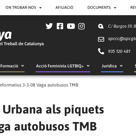
ON TROBAR-NOS
AFILIACIÓ
DOCUMENTS
RE
C/ Burgos 59, 
spccc@
spcgt
935 120 481
Formació
Acció Feminista LGTBIQ+
Jurídica
 informatius 3-3-08 Vaga autobusos TMB
 Urbana als piquets
aga autobusos TMB