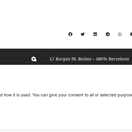
C/ Burgos 59, Baixos – 08014 Barcelona
spccc@
spcgtcatalunya.cat
935 120 481
d how it is used. You can give your consent to all or selected purpos
Desenvolupat per