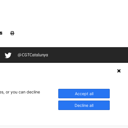
@CGTCatalunya
cgtcatalunya
CGTCatalunya
cgtcatalunya
es, or you can decline
Accept all
Decline all