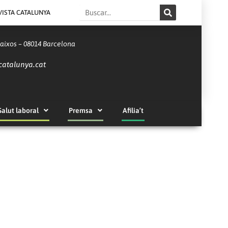
Search
VISTA CATALUNYA
Baixos – 08014 Barcelona
catalunya.cat
Salut laboral
Premsa
Afilia’t