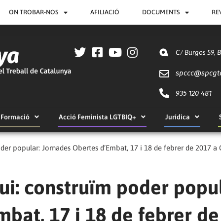
ON TROBAR-NOS
AFILIACIÓ
DOCUMENTS
RE
C/ Burgos 59, 
spccc@
spcgt
935 120 481
Formació
Acció Feminista LGTBIQ+
Jurídica
der popular: Jornades Obertes d’Embat, 17 i 18 de febrer de 2017 a 
ui: construïm poder popul
bat, 17 i 18 de febrer de