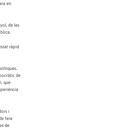
ara en
yol, de les
blica.
stat ràpid
lítiques..
mocràtic de
i, que
xperiència
dors i
de feia
xes de