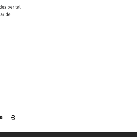
des per tal
lar de