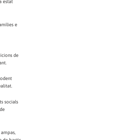
a estat
amílies e
dicions de
ant.
podent
alitat.
s socials
 de
, ampas,
 de bastir