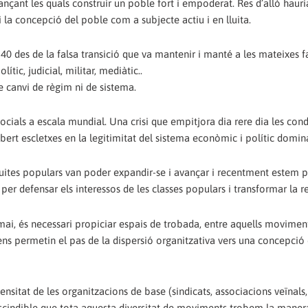
tjançant les quals construir un poble fort i empoderat. Res d’allò hauri
i la concepció del poble com a subjecte actiu i en lluita.
 40 des de la falsa transició que va mantenir i manté a les mateixes f
ític, judicial, militar, mediàtic..
 canvi de règim ni de sistema.
socials a escala mundial. Una crisi que empitjora dia rere dia les con
ert escletxes en la legitimitat del sistema econòmic i polític domin
lluites populars van poder expandir-se i avançar i recentment estem 
ia per defensar els interessos de les classes populars i transformar la re
ai, és necessari propiciar espais de trobada, entre aquells moviment
ns permetin el pas de la dispersió organitzativa vers una concepció
nsitat de les organitzacions de base (sindicats, associacions veïnals
cindible que tota aquesta diversitat de moviments trobem la manera