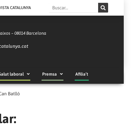
Search
VISTA CATALUNYA
Baixos – 08014 Barcelona
catalunya.cat
Salut laboral
Premsa
Afilia’t
Can Batlló
ar: