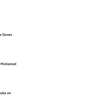
de Dones
ubi Mohamed
luita en