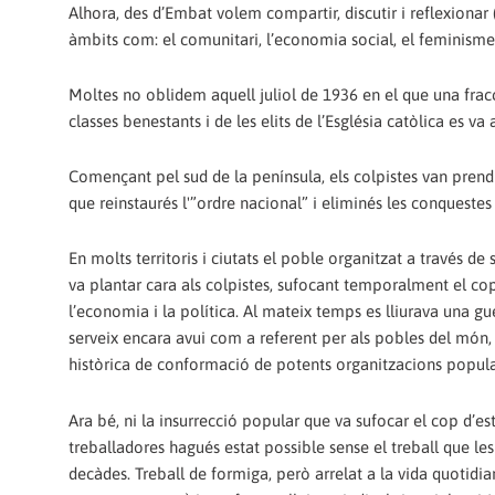
Alhora, des d’Embat volem compartir, discutir i reflexionar
àmbits com: el comunitari, l’economia social, el feminisme ra
Moltes no oblidem aquell juliol de 1936 en el que una fracci
classes benestants i de les elits de l’Església catòlica es v
Començant pel sud de la península, els colpistes van prendr
que reinstaurés l'”ordre nacional” i eliminés les conquestes
En molts territoris i ciutats el poble organitzat a través de
va plantar cara als colpistes, sufocant temporalment el co
l’economia i la política. Al mateix temps es lliurava una gu
serveix encara avui com a referent per als pobles del món,
històrica de conformació de potents organitzacions popula
Ara bé, ni la insurrecció popular que va sufocar el cop d’est
treballadores hagués estat possible sense el treball que le
decàdes. Treball de formiga, però arrelat a la vida quotidia