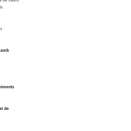
is
es
, amb
oviments
at de