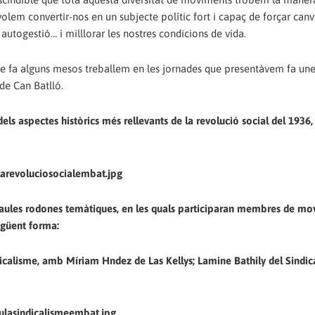
i volem convertir-nos en un subjecte polític fort i capaç de forçar canv
, autogestió… i milllorar les nostres condicions de vida.
 de fa alguns mesos treballem en les jornades que presentàvem fa un
de Can Batlló.
dels aspectes històrics més rellevants de la revolució social del 1936
re taules rodones temàtiques, en les quals participaran membres de m
següent forma:
ndicalisme, amb Míriam Hndez de Las Kellys; Lamine Bathily del Sindic