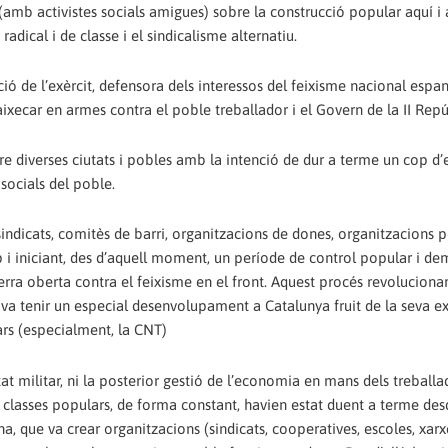
 (amb activistes socials amigues) sobre la construcció popular aquí i 
dical i de classe i el sindicalisme alternatiu.
ó de l’exèrcit, defensora dels interessos del feixisme nacional espan
a aixecar en armes contra el poble treballador i el Govern de la II Repú
e diverses ciutats i pobles amb la intenció de dur a terme un cop d’e
 socials del poble.
 sindicats, comitès de barri, organitzacions de dones, organitzacions po
p i iniciant, des d’aquell moment, un període de control popular i de
erra oberta contra el feixisme en el front. Aquest procés revolucionar
 va tenir un especial desenvolupament a Catalunya fruit de la seva e
rs (especialment, la CNT)
at militar, ni la posterior gestió de l’economia en mans dels treballa
s classes populars, de forma constant, havien estat duent a terme des
na, que va crear organitzacions (sindicats, cooperatives, escoles, xar