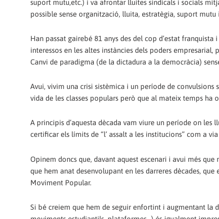
suport mutu,etc.) i va afrontar lluites sindicals i socials mi
possible sense organització, lluita, estratègia, suport mutu 
Han passat gairebé 81 anys des del cop d’estat franquista i
interessos en les altes instàncies dels poders empresarial, pol
Canvi de paradigma (de la dictadura a la democràcia) sense
Avui, vivim una crisi sistèmica i un període de convulsions 
vida de les classes populars però que al mateix temps ha ob
A principis d’aquesta dècada vam viure un període on les 
certificar els límits de “l’ assalt a les institucions” com a v
Opinem doncs que, davant aquest escenari i avui més que m
que hem anat desenvolupant en les darreres dècades, que e
Moviment Popular.
Si bé creiem que hem de seguir enfortint i augmentant la de
moviments estudiantils, plataformes…) és igualment impres