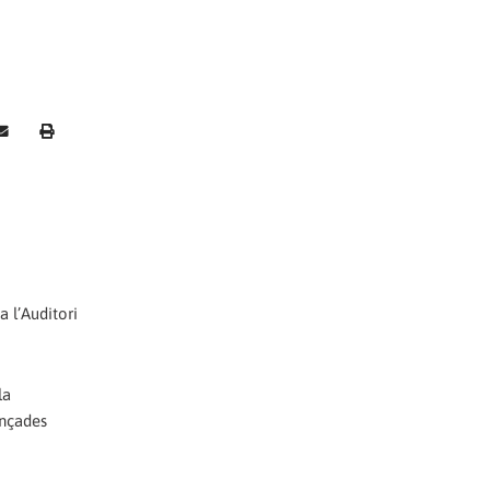
a l’Auditori
la
ançades