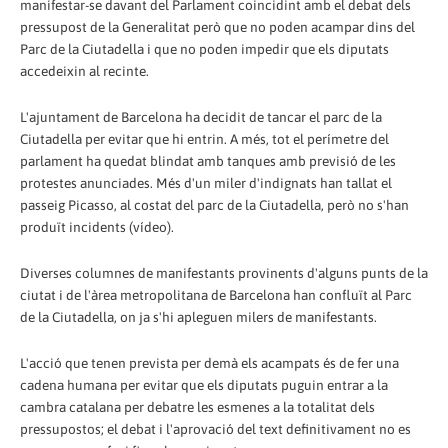
manifestar-se davant del Parlament coincidint amb el debat dels
pressupost de la Generalitat però que no poden acampar dins del
Parc de la Ciutadella i que no poden impedir que els diputats
accedeixin al recinte.
L'ajuntament de Barcelona ha decidit de tancar el parc de la
Ciutadella per evitar que hi entrin. A més, tot el perímetre del
parlament ha quedat blindat amb tanques amb previsió de les
protestes anunciades. Més d'un miler d'indignats han tallat el
passeig Picasso, al costat del parc de la Ciutadella, però no s'han
produït incidents (vídeo).
Diverses columnes de manifestants provinents d'alguns punts de la
ciutat i de l'àrea metropolitana de Barcelona han confluït al Parc
de la Ciutadella, on ja s'hi apleguen milers de manifestants.
L'acció que tenen prevista per demà els acampats és de fer una
cadena humana per evitar que els diputats puguin entrar a la
cambra catalana per debatre les esmenes a la totalitat dels
pressupostos; el debat i l'aprovació del text definitivament no es