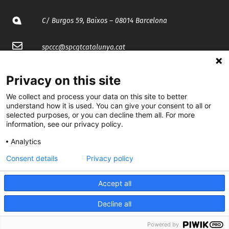
C/ Burgos 59, Baixos – 08014 Barcelona
spccc@
spcgtcatalunya.cat
935 120 481
Privacy on this site
We collect and process your data on this site to better
@CGTCatalunya
understand how it is used. You can give your consent to all or
selected purposes, or you can decline them all. For more
cgtcatalunya
information, see our privacy policy.
Analytics
CGTCatalunya
Consent details
Privacy policy
cgtcatalunya
Accept all
Decline all
Desenvolupat per
Powered by