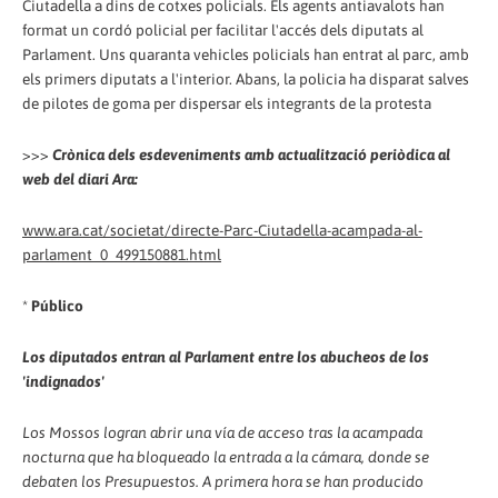
Ciutadella a dins de cotxes policials. Els agents antiavalots han
format un cordó policial per facilitar l'accés dels diputats al
Parlament. Uns quaranta vehicles policials han entrat al parc, amb
els primers diputats a l'interior. Abans, la policia ha disparat salves
de pilotes de goma per dispersar els integrants de la protesta
>>>
Crònica dels esdeveniments amb actualització periòdica al
web del diari Ara:
www.ara.cat/societat/directe-Parc-Ciutadella-acampada-al-
parlament_0_499150881.html
*
Público
Los diputados entran al Parlament entre los abucheos de los
'indignados'
Los Mossos logran abrir una vía de acceso tras la acampada
nocturna que ha bloqueado la entrada a la cámara, donde se
debaten los Presupuestos. A primera hora se han producido