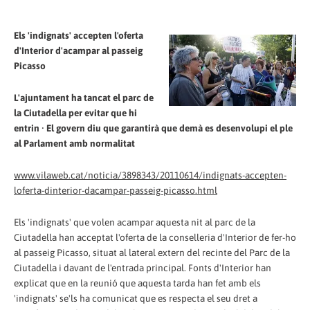
Els 'indignats' accepten l'oferta
d'Interior d'acampar al passeig
Picasso
L'ajuntament ha tancat el parc de
la Ciutadella per evitar que hi
entrin · El govern diu que garantirà que demà es desenvolupi el ple
al Parlament amb normalitat
www.vilaweb.cat/noticia/3898343/20110614/indignats-accepten-
loferta-dinterior-dacampar-passeig-picasso.html
Els 'indignats' que volen acampar aquesta nit al parc de la
Ciutadella han acceptat l'oferta de la conselleria d'Interior de fer-ho
al passeig Picasso, situat al lateral extern del recinte del Parc de la
Ciutadella i davant de l'entrada principal. Fonts d'Interior han
explicat que en la reunió que aquesta tarda han fet amb els
'indignats' se'ls ha comunicat que es respecta el seu dret a