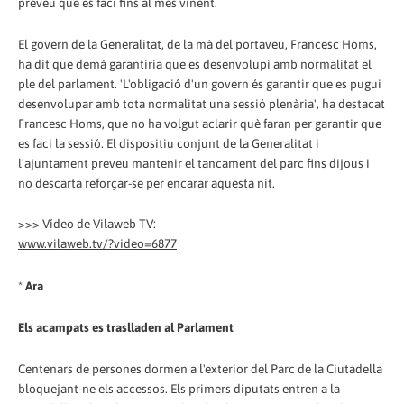
preveu que es faci fins al mes vinent.
El govern de la Generalitat, de la mà del portaveu, Francesc Homs,
ha dit que demà garantiria que es desenvolupi amb normalitat el
ple del parlament. 'L'obligació d'un govern és garantir que es pugui
desenvolupar amb tota normalitat una sessió plenària', ha destacat
Francesc Homs, que no ha volgut aclarir què faran per garantir que
es faci la sessió. El dispositiu conjunt de la Generalitat i
l'ajuntament preveu mantenir el tancament del parc fins dijous i
no descarta reforçar-se per encarar aquesta nit.
>>> Vídeo de Vilaweb TV:
www.vilaweb.tv/?video=6877
*
Ara
Els acampats es traslladen al Parlament
Centenars de persones dormen a l'exterior del Parc de la Ciutadella
bloquejant-ne els accessos. Els primers diputats entren a la