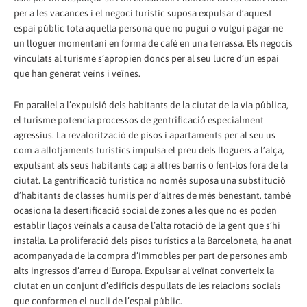
per a les vacances i el negoci turístic suposa expulsar d’aquest
espai públic tota aquella persona que no pugui o vulgui pagar-ne
un lloguer momentani en forma de cafè en una terrassa. Els negocis
vinculats al turisme s’apropien doncs per al seu lucre d’un espai
que han generat veïns i veïnes.
En paral·lel a l’expulsió dels habitants de la ciutat de la via pública,
el turisme potencia processos de gentrificació especialment
agressius. La revalorització de pisos i apartaments per al seu us
com a allotjaments turístics impulsa el preu dels lloguers a l’alça,
expulsant als seus habitants cap a altres barris o fent-los fora de la
ciutat. La gentrificació turística no només suposa una substitució
d’habitants de classes humils per d’altres de més benestant, també
ocasiona la desertificació social de zones a les que no es poden
establir llaços veïnals a causa de l’alta rotació de la gent que s’hi
instal·la. La proliferació dels pisos turístics a la Barceloneta, ha anat
acompanyada de la compra d’immobles per part de persones amb
alts ingressos d’arreu d’Europa. Expulsar al veïnat converteix la
ciutat en un conjunt d’edificis despullats de les relacions socials
que conformen el nucli de l’espai públic.