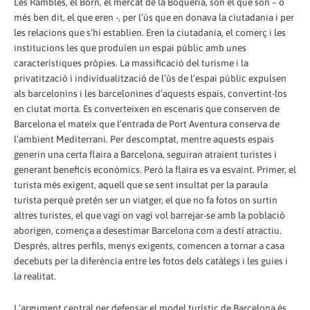
Les Rambles, el Born, el mercat de la Boqueria, són el que són – o
més ben dit, el que eren -, per l’ús que en donava la ciutadania i per
les relacions que s’hi establien. Eren la ciutadania, el comerç i les
institucions les que produïen un espai públic amb unes
característiques pròpies. La massificació del turisme i la
privatització i individualització de l’ús de l’espai públic expulsen
als barcelonins i les barcelonines d’aquests espais, convertint-los
en ciutat morta. Es converteixen en escenaris que conserven de
Barcelona el mateix que l’entrada de Port Aventura conserva de
l’ambient Mediterrani. Per descomptat, mentre aquests espais
generin una certa flaira a Barcelona, seguiran atraient turistes i
generant beneficis econòmics. Però la flaira es va esvaint. Primer, el
turista més exigent, aquell que se sent insultat per la paraula
turista perquè pretén ser un viatger, el que no fa fotos on surtin
altres turistes, el que vagi on vagi vol barrejar-se amb la població
aborigen, comença a desestimar Barcelona com a destí atractiu.
Després, altres perfils, menys exigents, comencen a tornar a casa
decebuts per la diferència entre les fotos dels catàlegs i les guies i
la realitat.
L’argument central per defensar el model turístic de Barcelona és