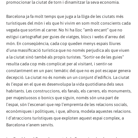
promocionar la ciutat de torn i dinamitzar la seva economia.
Barcelona ja fa molt temps que juga a la lliga de les ciutats més
turístiques del món i els que hi vivim en som molt conscients cada
vegada que sortim al carrer. No hi ha lloc “amb encant” que no
estigui cartografiat per guies de viatges, blocs i webs d’arreu del
món. En conseqüència, cada cop queden menys espais lliures
d’una massificació turística que no només perjudica als que viuen
a la ciutat sinó també als propis turistes. “Sortir-se de les guies”
resulta cada cop més complicat per al visitant, i sentir-se
constantment en un parc temàtic del que no es pot escapar genera
decepció. La ciutat no és només un un conjunt d’edificis. La ciutat
és l’espai en el que es desenvolupa la vida quotidiana dels seus
habitants. Les construccions, els fanals, els carrers, els monuments,
per majestuosos o bonics que siguin, només són una part de
l’espai, són l’escenari que rep l’empremta de les relacions socials,
econòmiques i polítiques, i que, alhora, modela aquestes relacions.
I d’atraccions turístiques que exploten aquest espai complex, a
Barcelona n’anem servits.