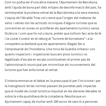
Com no podia ser d’una altra manera, l’Ajuntament de Barcelona,
amb l’ajuda de bona part dels mitjans de desinformació del país, ha
reinterpretat la protesta veïnal de la Barceloneta a la seva manera.
L’equip de l’Alcalde Trias vol creure que l’origen del malestar de
veïns i veïnes són les actituds incíviques d’alguns turistes que es
concentren en zones on proliferen els apartaments turístics sense
llicència. I com que ho vol creure, pretén que tothom faci acte de fe
i la ciutat s’uneixi en el rebuig al “turisme de borratxera” i a la
competència deslleial que els apartaments il·legals fan a
l’empresariat de l’hosteleria. Una mica de Guàrdia Urbana i uns
quants inspectors i inspectores buscant pisos turístics no
legalitzats d’escala en escala constitueixen el primer pas de
l’administració municipal per minimitzar els inconvenients del
turisme que han enfurismat al veïnat.
S’intenta emmarcar el debat en la preocupació per l’incivisme i per
la transgressió de les normes passant de puntetes pels impactes
que el model de ciutat turística impulsat en les darreres dècades té
sobre la vida quotidiana de la ciutadania. Resulta que un
Ajuntament capaç de multar amb 180 euros de sanció a persones