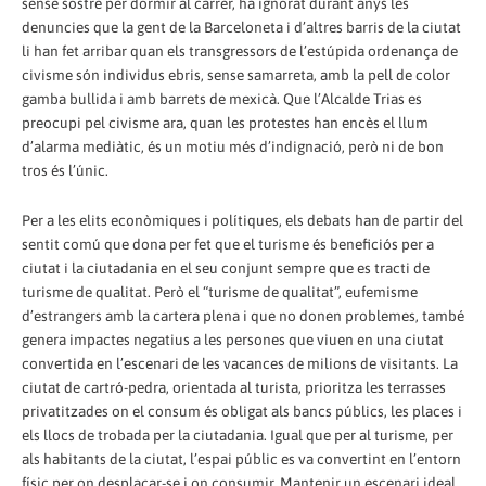
sense sostre per dormir al carrer, ha ignorat durant anys les
denuncies que la gent de la Barceloneta i d’altres barris de la ciutat
li han fet arribar quan els transgressors de l’estúpida ordenança de
civisme són individus ebris, sense samarreta, amb la pell de color
gamba bullida i amb barrets de mexicà. Que l’Alcalde Trias es
preocupi pel civisme ara, quan les protestes han encès el llum
d’alarma mediàtic, és un motiu més d’indignació, però ni de bon
tros és l’únic.
Per a les elits econòmiques i polítiques, els debats han de partir del
sentit comú que dona per fet que el turisme és beneficiós per a
ciutat i la ciutadania en el seu conjunt sempre que es tracti de
turisme de qualitat. Però el “turisme de qualitat”, eufemisme
d’estrangers amb la cartera plena i que no donen problemes, també
genera impactes negatius a les persones que viuen en una ciutat
convertida en l’escenari de les vacances de milions de visitants. La
ciutat de cartró-pedra, orientada al turista, prioritza les terrasses
privatitzades on el consum és obligat als bancs públics, les places i
els llocs de trobada per la ciutadania. Igual que per al turisme, per
als habitants de la ciutat, l’espai públic es va convertint en l’entorn
físic per on desplaçar-se i on consumir. Mantenir un escenari ideal