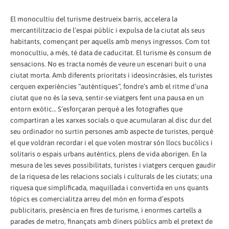
El monocultiu del turisme destrueix barris, accelera la
mercantilitzacio de l’espai públic i expulsa de la ciutat als seus
habitants, començant per aquells amb menys ingressos. Com tot
monocultiu, a més, té data de caducitat. El turisme és consum de
sensacions. No es tracta només de veure un escenari buit o una
ciutat morta. Amb diferents prioritats i ideosincràsies, els turistes
cerquen experiències “autèntiques”, fondre’s amb el ritme d’una
ciutat que no és la seva, sentir-se viatgers fent una pausa en un
entorn exòtic… S’esforçaran perquè a les fotografies que
compartiran a les xarxes socials o que acumularan al disc dur del
seu ordinador no surtin persones amb aspecte de turistes, perquè
el que voldran recordar i el que volen mostrar són llocs bucòlics i
solitaris o espais urbans autèntics, plens de vida aborigen. En la
mesura de les seves possibilitats, turistes i viatgers cerquen gaudir
de la riquesa de les relacions socials i culturals de les ciutats; una
riquesa que simplificada, maquillada i convertida en uns quants
tòpics es comercialitza arreu del món en forma d’espots
publicitaris, presència en fires de turisme, i enormes cartells a
parades de metro, finançats amb diners públics amb el pretext de