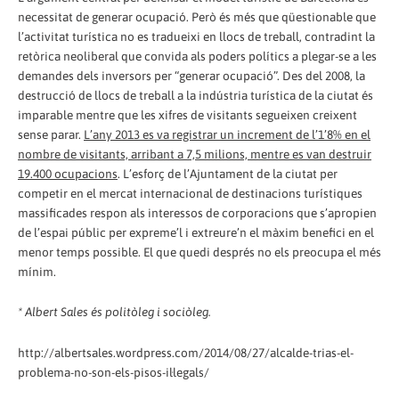
necessitat de generar ocupació. Però és més que qüestionable que
l’activitat turística no es tradueixi en llocs de treball, contradint la
retòrica neoliberal que convida als poders polítics a plegar-se a les
demandes dels inversors per “generar ocupació”. Des del 2008, la
destrucció de llocs de treball a la indústria turística de la ciutat és
imparable mentre que les xifres de visitants segueixen creixent
sense parar.
L’any 2013 es va registrar un increment de l’1’8% en el
nombre de visitants, arribant a 7,5 milions, mentre es van destruir
19.400 ocupacions
. L’esforç de l’Ajuntament de la ciutat per
competir en el mercat internacional de destinacions turístiques
massificades respon als interessos de corporacions que s’apropien
de l’espai públic per expreme’l i extreure’n el màxim benefici en el
menor temps possible. El que quedi després no els preocupa el més
mínim.
* Albert Sales és politòleg i sociòleg.
http://albertsales.wordpress.com/2014/08/27/alcalde-trias-el-
problema-no-son-els-pisos-il·legals/