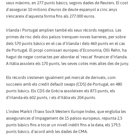
seus màxims, en 277 punts bàsics, segons dades de Reuters. El cost
d'assegurar 10 milions d'euros de deute espanyol a cinc anys
s'encareix d'aquesta forma fins als 277.000 euros.
Irlanda i Portugal amplien també els seus rècords negatius. Les
primes de risc dels dos països trenquen noves barreres, per sobre
dels 570 punts bàsics en el cas d'Irlanda i dels 460 punts en el cas
de Portugal. El propi comissari europeu d'Economia, Olli Rehn, ha
hagut de negar contactes per abordar el 'rescat' financer d'Irlanda.
A Itàlia assoleix els 170 punts, les seves cotes més altes des de juny.
Els rècords s'estenen igualment pel mercat de derivats, com
succeeix amb els credit default swaps (CDS) de Portugal, en 480
punts bàsics. Els CDS de Grècia assoleixen els 873 punts, els
d'Irlanda els 602 punts, i els d'Itàlia els 204 punts.
L'índex Markit iTraxx SovX Western Europe Index, que engloba les
assegurances d'impagament de 15 països europeus, repunta 2,5
punts bàsics fins a tocar un nivell inèdit fins a la data, els 179,5
punts bàsics, d'acord amb les dades de CMA.