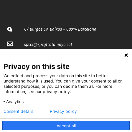
C/ Burgos 59, Baixos – 08014 Barcelona
spccc@
spcgtcatalunya.cat
935 120 481
Privacy on this site
We collect and process your data on this site to better
@CGTCatalunya
understand how it is used. You can give your consent to all or
selected purposes, or you can decline them all. For more
cgtcatalunya
information, see our privacy policy.
CGTCatalunya
Analytics
cgtcatalunya
Consent details
Privacy policy
Accept all