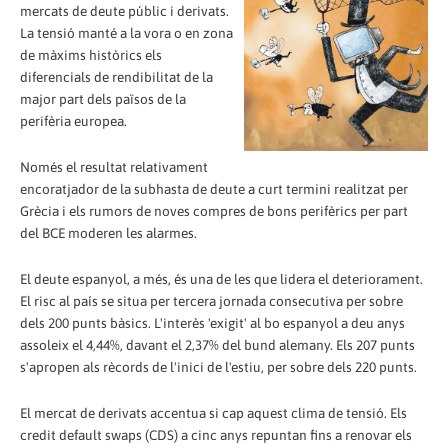
mercats de deute públic i derivats.
La tensió manté a la vora o en zona
de màxims històrics els
diferencials de rendibilitat de la
major part dels països de la
perifèria europea.
Només el resultat relativament
encoratjador de la subhasta de deute a curt termini realitzat per
Grècia i els rumors de noves compres de bons perifèrics per part
del BCE moderen les alarmes.
El deute espanyol, a més, és una de les que lidera el deteriorament.
El risc al país se situa per tercera jornada consecutiva per sobre
dels 200 punts bàsics. L'interès 'exigit' al bo espanyol a deu anys
assoleix el 4,44%, davant el 2,37% del bund alemany. Els 207 punts
s'apropen als rècords de l'inici de l'estiu, per sobre dels 220 punts.
El mercat de derivats accentua si cap aquest clima de tensió. Els
credit default swaps (CDS) a cinc anys repuntan fins a renovar els