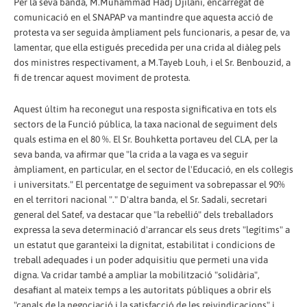
Per la seva banda, M.Muhammad Hadj Djilani, encarregat de
comunicació en el SNAPAP va mantindre que aquesta acció de
protesta va ser seguida àmpliament pels funcionaris, a pesar de, va
lamentar, que ella estigués precedida per una crida al diàleg pels
dos ministres respectivament, a M.Tayeb Louh, i el Sr. Benbouzid, a
fi de trencar aquest moviment de protesta.
Aquest últim ha reconegut una resposta significativa en tots els
sectors de la Funció pública, la taxa nacional de seguiment dels
quals estima en el 80 %. El Sr. Bouhketta portaveu del CLA, per la
seva banda, va afirmar que "la crida a la vaga es va seguir
àmpliament, en particular, en el sector de l'Educació, en els col·legis
i universitats." El percentatge de seguiment va sobrepassar el 90%
en el territori nacional "." D'altra banda, el Sr. Sadali, secretari
general del Satef, va destacar que "la rebel·lió" dels treballadors
expressa la seva determinació d'arrancar els seus drets "legítims" a
un estatut que garanteixi la dignitat, estabilitat i condicions de
treball adequades i un poder adquisitiu que permeti una vida
digna. Va cridar també a ampliar la mobilització "solidària",
desafiant al mateix temps a les autoritats públiques a obrir els
"canals de la negociació i la satisfacció de les reivindicacions" i