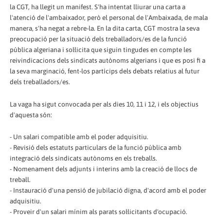
la CGT, ha llegit un manifest. S'ha intentat lliurar una carta a
l'atenció de l'ambaixador, però el personal de l'Ambaixada, de mala
manera, s'ha negat a rebre-la. En la dita carta, CGT mostra la seva
preocupació per la situació dels treballadors/es de la funció
pública algeriana i sol·licita que siguin tingudes en compte les
reivindicacions dels sindicats autònoms algerians i que es posi fi a
la seva marginació, fent-los partícips dels debats relatius al futur
dels treballadors/es.
La vaga ha sigut convocada per als dies 10, 11 i 12, i els objectius
d'aquesta són:
- Un salari compatible amb el poder adquisitiu.
- Revisió dels estatuts particulars de la funció pública amb
integració dels sindicats autònoms en els treballs.
- Nomenament dels adjunts i interins amb la creació de llocs de
treball.
- Instauració d'una pensió de jubilació digna, d'acord amb el poder
adquisitiu.
- Proveir d'un salari mínim als parats sol·licitants d'ocupació.