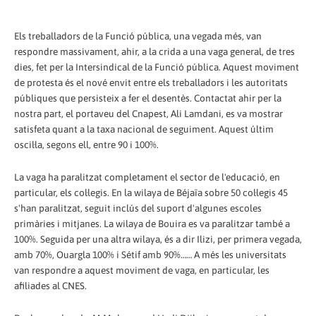
Els treballadors de la Funció pública, una vegada més, van
respondre massivament, ahir, a la crida a una vaga general, de tres
dies, fet per la Intersindical de la Funció pública. Aquest moviment
de protesta és el nové envit entre els treballadors i les autoritats
públiques que persisteix a fer el desentès. Contactat ahir per la
nostra part, el portaveu del Cnapest, Ali Lamdani, es va mostrar
satisfeta quant a la taxa nacional de seguiment. Aquest últim
oscil·la, segons ell, entre 90 i 100%.
La vaga ha paralitzat completament el sector de l'educació, en
particular, els col·legis. En la wilaya de Béjaïa sobre 50 col·legis 45
s'han paralitzat, seguit inclús del suport d'algunes escoles
primàries i mitjanes. La wilaya de Bouira es va paralitzar també a
100%. Seguida per una altra wilaya, és a dir Ilizi, per primera vegada,
amb 70%, Ouargla 100% i Sétif amb 90%…… A més les universitats
van respondre a aquest moviment de vaga, en particular, les
afiliades al CNES.