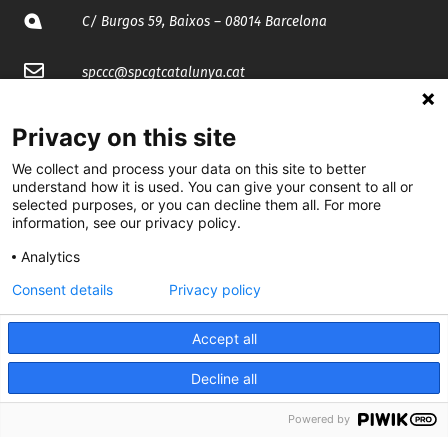
C/ Burgos 59, Baixos – 08014 Barcelona
spccc@
spcgtcatalunya.cat
935 120 481
Privacy on this site
We collect and process your data on this site to better
@CGTCatalunya
understand how it is used. You can give your consent to all or
selected purposes, or you can decline them all. For more
cgtcatalunya
information, see our privacy policy.
Analytics
CGTCatalunya
Consent details
Privacy policy
cgtcatalunya
Accept all
Decline all
Desenvolupat per
Powered by