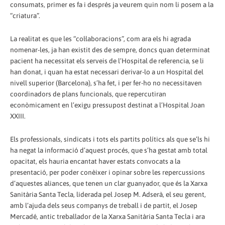
consumats, primer es fa i després ja veurem quin nom li posem a la
“criatura”.
La realitat es que les “col·laboracions”, com ara els hi agrada
nomenar-les, ja han existit des de sempre, doncs quan determinat
pacient ha necessitat els serveis de l’Hospital de referencia, se li
han donat, i quan ha estat necessari derivar-lo a un Hospital del
nivell superior (Barcelona), s’ha fet, i per fer-ho no necessitaven
coordinadors de plans funcionals, que repercutiran
econòmicament en l’exigu pressupost destinat a l’Hospital Joan
XXIII.
Els professionals, sindicats i tots els partits polítics als que se’ls hi
ha negat la informació d’aquest procés, que s’ha gestat amb total
opacitat, els hauria encantat haver estats convocats a la
presentació, per poder conèixer i opinar sobre les repercussions
d’aquestes aliances, que tenen un clar guanyador, que és la Xarxa
Sanitària Santa Tecla, liderada pel Josep M. Adserà, el seu gerent,
amb l’ajuda dels seus companys de treball i de partit, el Josep
Mercadé, antic treballador de la Xarxa Sanitària Santa Tecla i ara