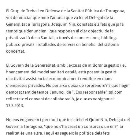
El Grup de Treball en Defensa de la Sanitat Pública de Tarragona,
vol denunciar que amb l’anunci que va fer el Delegat de la
Generalitat a Tarragona, Joaquim Nin, constata els fets que ja fa
temps que denuncien i que responen al clar objectiu de la
privatització de la Sanitat, a través de concessions, hòldings
publico-privats i retallades de serveis en benefici del sistema
concertat.
El Govern de la Generalitat, amb l’excusa de millorar la gestió i el
finançament del model sanitari català, està posant la gestió
d’activitat assistencial econòmicament rendible en mans
d’empreses privades. No per això deixa de sorprendre’ns que hagin
demorat tant de temps l’anunci, de “l’Ens responsable”, tal com
reflecteix el conveni de col·laboració, ja que es va signar el
13.3.2013.
No ens enganyem i per molt que insisteixi el Quim Nin, Delegat del
Govern a Tarragona, “que no s’ha creat un consorci o un ens”, la
realitat és una altra, i aquí es segueix la política dels fets