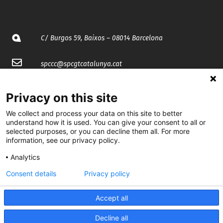
C/ Burgos 59, Baixos – 08014 Barcelona
spccc@
spcgtcatalunya.cat
935 120 481
Privacy on this site
We collect and process your data on this site to better
@CGTCatalunya
understand how it is used. You can give your consent to all or
selected purposes, or you can decline them all. For more
cgtcatalunya
information, see our privacy policy.
CGTCatalunya
Analytics
Consent details
Privacy policy
cgtcatalunya
Accept all
Decline all
Desenvolupat per