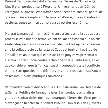
Delegat Territorial de Salut a Tarragona i Terres de l’Ebre i el Quin
Nin. El gran perdedor serà l’Hospital Universitari Joan XXIII de
Tarragona, al que se l’està infrafinaciant econòmicament, per tal de
que no pugui acomplir amb la seva raó d’ésser, que es atendre als
pacients, sense tenir en compta el seu estatus econòmic.
Malgrat la manca d’informació i transparència amb la que aquest
procés se està duent a terme, volem deixar constància que no ens
agafen desprevinguts, doncs el dia 3 de juliol la Cup de Tarragona,
amb la col·laboració de la resta de Cups del territori i el Grup de
Treball ja va anunciar que el passat 13 de juny es va presentar a
Fiscalia una denúncia contra la Xarxa Sanitària Santa Tecla, en el
que consideren que és "un clar cas d'incompatibilitats i conflicte
d'interessos que afectaria diferents alts directius d'aquesta Xarxa i
de les institucions públiques sanitàries “.
Per finalitzar volem destacar que el Grup de Treball en Defensa de
la Sanitat Pública de Tarragona ja està en contacte amb altres
grups de sanitat de les nostres comarques i Terres de l’Ebre, per tal
d’avançar en la defensa la Sanitat Pública, Universal i de Qualitat i