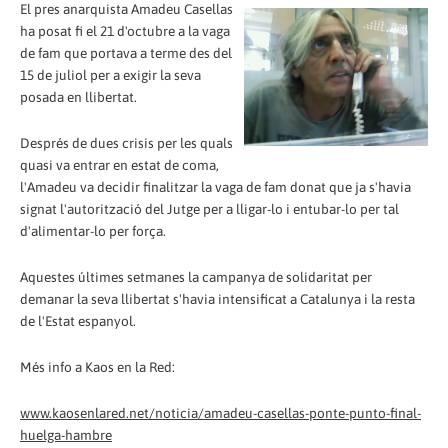
El pres anarquista Amadeu Casellas
ha posat fi el 21 d'octubre a la vaga
de fam que portava a terme des del
15 de juliol per a exigir la seva
posada en llibertat.
Després de dues crisis per les quals
quasi va entrar en estat de coma,
l'Amadeu va decidir finalitzar la vaga de fam donat que ja s'havia
signat l'autorització del Jutge per a lligar-lo i entubar-lo per tal
d'alimentar-lo per força.
Aquestes últimes setmanes la campanya de solidaritat per
demanar la seva llibertat s'havia intensificat a Catalunya i la resta
de l'Estat espanyol.
Més info a Kaos en la Red:
www.kaosenlared.net/noticia/amadeu-casellas-ponte-punto-final-
huelga-hambre