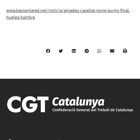
www.kaosenlared.net/noticia/amadeu-casellas-pone-punto-final-
huelga-hambre