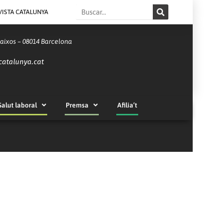
Search
VISTA CATALUNYA
Baixos – 08014 Barcelona
catalunya.cat
Salut laboral
Premsa
Afilia’t