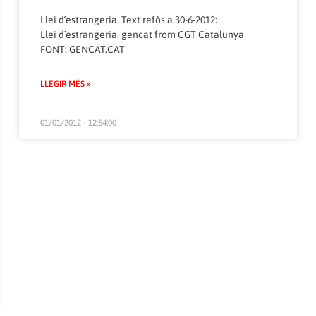
Llei d´estrangeria. Text refòs a 30-6-2012:
Llei d´estrangeria. gencat
from
CGT Catalunya
FONT:
GENCAT.CAT
LLEGIR MÉS »
01/01/2012 - 12:54:00