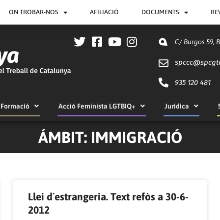
ON TROBAR-NOS
AFILIACIÓ
DOCUMENTS
RE
C/ Burgos 59, 
spccc@
spcgt
935 120 481
Formació
Acció Feminista LGTBIQ+
Jurídica
ÁMBIT: IMMIGRACIÓ
Llei d´estrangeria. Text refòs a 30-6-
2012