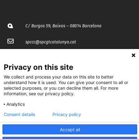
C/ Burgos 59, Baixos – 08014 Barcelona
spccc@
spcgtcatalunya.cat
935 120 481
Privacy on this site
@CGTCatalunya
We collect and process your data on this site to better
understand how it is used. You can give your consent to all or
selected purposes, or you can decline them all. For more
cgtcatalunya
information, see our privacy policy.
CGTCatalunya
Analytics
cgtcatalunya
Consent details
Privacy policy
Accept all
Desenvolupat per