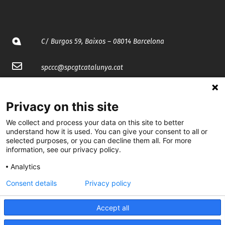
C/ Burgos 59, Baixos – 08014 Barcelona
spccc@
spcgtcatalunya.cat
935 120 481
Privacy on this site
@CGTCatalunya
We collect and process your data on this site to better
understand how it is used. You can give your consent to all or
selected purposes, or you can decline them all. For more
cgtcatalunya
information, see our privacy policy.
CGTCatalunya
Analytics
cgtcatalunya
Consent details
Privacy policy
Accept all
Desenvolupat per