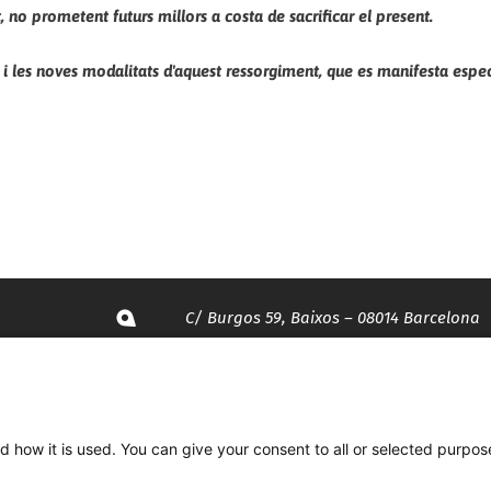
, no prometent futurs millors a costa de sacrificar el present.
s i les noves modalitats d'aquest ressorgiment, que es manifesta esp
C/ Burgos 59, Baixos – 08014 Barcelona
spccc@
spcgtcatalunya.cat
d how it is used. You can give your consent to all or selected purpos
935 120 481