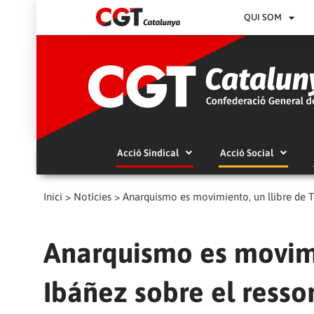
QUI SOM
Acció Sindical
Acció Social
Inici
>
Notícies
>
Anarquismo es movimiento, un llibre de 
Anarquismo es movimi
Ibáñez sobre el ress