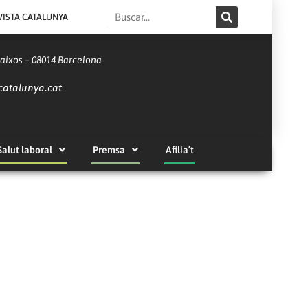
Search
VISTA CATALUNYA
Baixos – 08014 Barcelona
catalunya.cat
Salut laboral
Premsa
Afilia’t