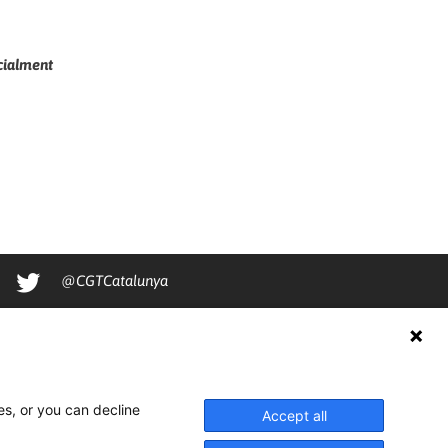
ecialment
@CGTCatalunya
cgtcatalunya
CGTCatalunya
cgtcatalunya
es, or you can decline
Accept all