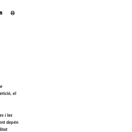
de
tició, el
s i les
sent depèn
itat