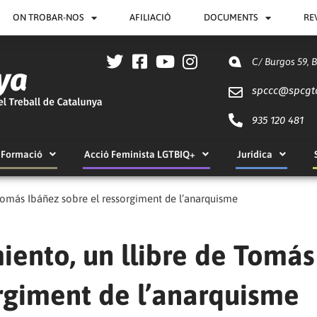
ON TROBAR-NOS
AFILIACIÓ
DOCUMENTS
RE
C/ Burgos 59, 
spccc@
spcgt
935 120 481
Formació
Acció Feminista LGTBIQ+
Jurídica
Tomás Ibáñez sobre el ressorgiment de l’anarquisme
ento, un llibre de Tomás
orgiment de l’anarquisme