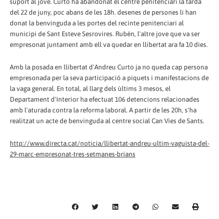
suport al jove. Curto ha abandonat el centre penitenciari la tarda
del 22 de juny, poc abans de les 18h. desenes de persones li han
donat la benvinguda a les portes del recinte penitenciari al
municipi de Sant Esteve Sesrovires. Rubén, l'altre jove que va ser
empresonat juntament amb ell va quedar en llibertat ara fa 10 dies.
Amb la posada en llibertat d'Andreu Curto ja no queda cap persona
empresonada per la seva participació a piquets i manifestacions de
la vaga general. En total, al llarg dels últims 3 mesos, el
Departament d'Interior ha efectuat 106 detencions relacionades
amb l'aturada contra la reforma laboral. A partir de les 20h, s'ha
realitzat un acte de benvinguda al centre social Can Vies de Sants.
http://www.directa.cat/noticia/llibertat-andreu-ultim-vaguista-del-
29-marc-empresonat-tres-setmanes-brians