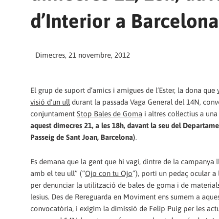
d’Interior a Barcelona
Dimecres, 21 novembre, 2012
El grup de suport d’amics i amigues de l’Ester, la dona que
visió d'un ull
durant la passada Vaga General del 14N, con
conjuntament
Stop Bales de Goma
i altres col·lectius a un
aquest dimecres 21, a les 18h, davant la seu del Departamen
Passeig de Sant Joan, Barcelona)
.
Es demana que la gent que hi vagi, dintre de la campanya l
amb el teu ull” (“
Ojo con tu Ojo
”), porti un pedaç ocular a 
per denunciar la utilització de bales de goma i de material
lesius. Des de Rereguarda en Moviment ens sumem a aque
convocatòria, i exigim la dimissió de Felip Puig per les act