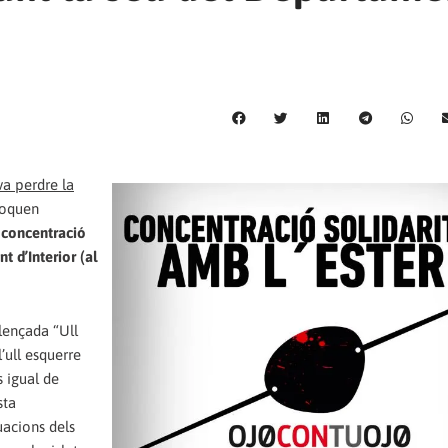
va perdre la
voquen
a
concentració
t d’Interior (al
lençada “Ull
l’ull esquerre
s igual de
sta
uacions dels