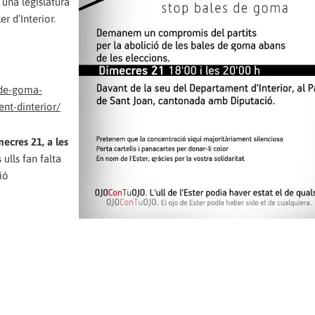
 una legislatura
r d’Interior.
-de-goma-
nt-dinterior/
ecres 21, a les
 ulls fan falta
ió