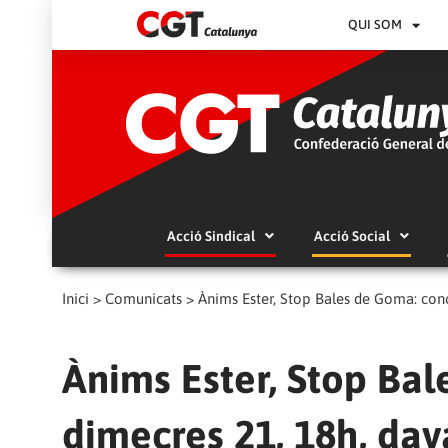
QUI SOM
Acció Sindical
Acció Social
Inici
>
Comunicats
>
Ànims Ester, Stop Bales de Goma: conc
Ànims Ester, Stop Ba
dimecres 21, 18h, da