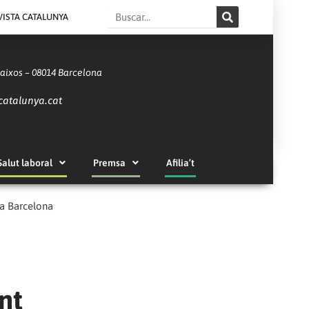
Search
VISTA CATALUNYA
Baixos – 08014 Barcelona
catalunya.cat
Salut laboral
Premsa
Afilia’t
 a Barcelona
nt