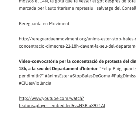
mossos el 14N, la gota que fa vessar el got després de tota
marcada per l’autoritarisme repressiu i salvatge del Conselle
Rereguarda en Moviment
http://rereguardaenmoviment.org/anims-ester-stop-bales
concentracio-dimecres-21-18h-davant-la-seu-del-departame
Vídeo-convocatòria per la concentració de protesta del dim
18h, a la seu del Departament d’Interior
: “Felip Puig, quants
per dimitir?” #ànimsEster #StopBalesDeGoma #PuigDimiss
#CiUésViolència
http://www.youtube.com/watch?
feature=player_embedded&v=NSRluX921AI