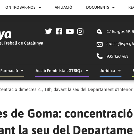
ON TROBAR-NOS
AFILIACIÓ
DOCUMENTS
RE
C/ Burgos 59, 
spccc@
spcgt
935 120 481
Formació
Acció Feminista LGTBIQ+
Jurídica
entració dimecres 21, 18h, davant la seu del Departament d’Interior
les de Goma: concentració
vant la seu del Departame