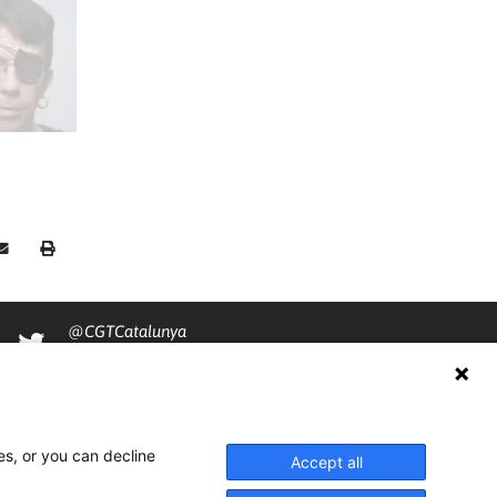
@CGTCatalunya
cgtcatalunya
CGTCatalunya
es, or you can decline
cgtcatalunya
Accept all