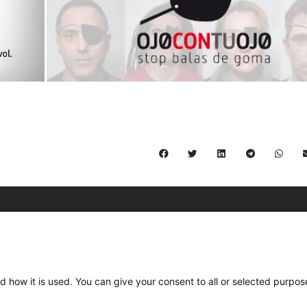
C/ Burgos 59, Baixos – 08014 Barcelona
spccc@
spcgtcatalunya.cat
d how it is used. You can give your consent to all or selected purpos
935 120 481