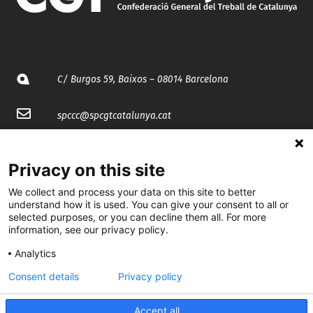
C/ Burgos 59, Baixos – 08014 Barcelona
spccc@
spcgtcatalunya.cat
935 120 481
Privacy on this site
@CGTCatalunya
We collect and process your data on this site to better
understand how it is used. You can give your consent to all or
selected purposes, or you can decline them all. For more
cgtcatalunya
information, see our privacy policy.
CGTCatalunya
Analytics
cgtcatalunya
Consent details
Privacy policy
Accept all