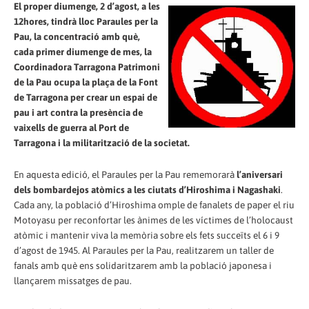
El proper diumenge, 2 d’agost, a les
12hores, tindrà lloc Paraules per la
Pau, la concentració amb què,
cada primer diumenge de mes, la
Coordinadora Tarragona Patrimoni
de la Pau ocupa la plaça de la Font
de Tarragona per crear un espai de
pau i art contra la presència de
vaixells de guerra al Port de
Tarragona i la militarització de la societat.
En aquesta edició, el Paraules per la Pau rememorarà
l’aniversari
dels bombardejos atòmics a les ciutats d’Hiroshima i Nagashaki
.
Cada any, la població d’Hiroshima omple de fanalets de paper el riu
Motoyasu per reconfortar les ànimes de les víctimes de l’holocaust
atòmic i mantenir viva la memòria sobre els fets succeïts el 6 i 9
d’agost de 1945. Al Paraules per la Pau, realitzarem un taller de
fanals amb què ens solidaritzarem amb la població japonesa i
llançarem missatges de pau.