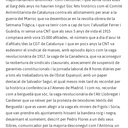
al llarg dels anys no haurien tingut lloc fets històrics com el Comitè
Antimilitarista de Catalunya contra els allistaments per anar a la
guerra del Marroc que va desembocar en la revolta obrera de la
Setmana Tràgica, i que va tenir com a cap de turc l'afusellat Ferrer i
Guàrdia, ni sense una CNT que als seus 5 anys de vida el 1915
comptava amb vora 15.000 afiliades, -el número que a dia d'avui té
d´afiliats/des la CGT de Catalunya- i que en pocs anys la CNT va
esdevenir el sindicat de masses, amb episodis èpics com la vaga
revolucionària de 1917, la vaga de la Canadenca, que va aconseguir
la reobertura de sindicats clausurats, aixecament de suspensió de
garanties constitucionals i la jornada laboral de 8 hores diàries per
a tots els treballadors/es de l´Estat Espanyol, amb un paper
destacat de Salvador Seguí, el qual mesos més tard és recordat per
la històrica conferència a l'Ateneo de Madrid. I com no, recordar
com a berguedà que sóc, la vaga revolucionària de l'Alt Llobregat i
Cardener que va néixer per la protesta de teixidores tèxtils del
Berguedà i que es varen afegir a la vaga els miners de Figols i Súria,
que van prendre els ajuntaments hissant la bandera roig i negra,
desarmant el sometent, descrit per Pedro Flores a un dels seus
llibres, comunicador per la majoria desconegut com l'Antònia, un