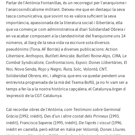
Parlar de l'Antònia Fontanillas, és un recorregut per l'anarquisme i
l'anarcosindicalisme militant. Deixeu-me que en destaqui la seva
tasca comunicativa, que sovint no es valora suficient la seva
importància, apassionada de la literatura social i llibertària, ella
que va començar com administrativa al diari Solidaridad Obrera i
en va acabar composant a la clandestinitat del franquisme uns 14
números, al llarg de la seva vida va escriure sota diversos
pseudònims (Tona, AF Borràs) a diverses publicacions:
Action
Libertaire, Anthopos, Butlletí Amicale, Butlletí Roine-Alps, CIRA, Le
Combat Syndicaliste, Confrontacions, Espoir, Dones Llibertàries, El
Noi, Nova Senda, Rojo y Negro, Ruta, Solc, Volontà, CNT,
Solidaridad Obrera
, etc, i afegiria, que ens va quedar pendent una
entrevista programada de la mà del Txema Bofill, ja no hi vam ser a
temps a fer-la a la nostra històrica capçalera, el Catalunya,òrgan d
´expressió de la CGT Catalunya.
Cal recordar obres de l'Antònia, com
Testimoni sobre Germinal
Gràcia
(1992, inèdit),
Des d’un i altre costat dels Pirineus
(1993,
inèdit),
Francisca Saperas
(1995, inèdit),
De l'après i viscut
(1996,
inèdit en castellà, però editat en italià per Volontà),
Dones Lliures.