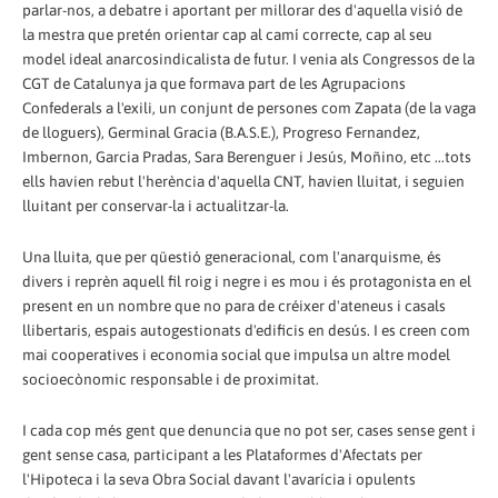
parlar-nos, a debatre i aportant per millorar des d'aquella visió de
la mestra que pretén orientar cap al camí correcte, cap al seu
model ideal anarcosindicalista de futur. I venia als Congressos de la
CGT de Catalunya ja que formava part de les Agrupacions
Confederals a l'exili, un conjunt de persones com Zapata (de la vaga
de lloguers), Germinal Gracia (B.A.S.E.), Progreso Fernandez,
Imbernon, Garcia Pradas, Sara Berenguer i Jesús, Moñino, etc ...tots
ells havien rebut l'herència d'aquella CNT, havien lluitat, i seguien
lluitant per conservar-la i actualitzar-la.
Una lluita, que per qüestió generacional, com l'anarquisme, és
divers i reprèn aquell fil roig i negre i es mou i és protagonista en el
present en un nombre que no para de créixer d'ateneus i casals
llibertaris, espais autogestionats d'edificis en desús. I es creen com
mai cooperatives i economia social que impulsa un altre model
socioecònomic responsable i de proximitat.
I cada cop més gent que denuncia que no pot ser, cases sense gent i
gent sense casa, participant a les Plataformes d'Afectats per
l'Hipoteca i la seva Obra Social davant l'avarícia i opulents