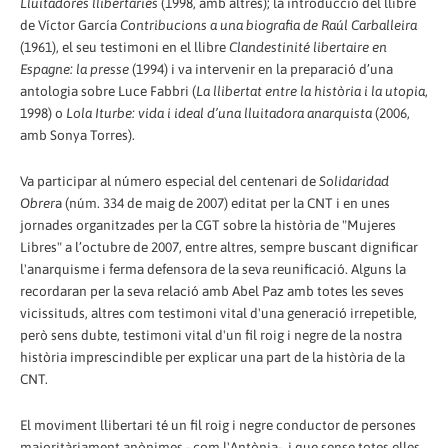
Lluitadores llibertàries
(1998, amb altres); la introducció del llibre
de Víctor García
Contribucions a una biografia de Raúl Carballeira
(1961), el seu testimoni en el llibre
Clandestinité libertaire en
Espagne: la presse
(1994) i va intervenir en la preparació d’una
antologia sobre Luce Fabbri (
La llibertat entre la història i la utopia
,
1998) o
Lola Iturbe: vida i ideal d’una lluitadora anarquista
(2006,
amb Sonya Torres).
Va participar al número especial del centenari de
Solidaridad
Obrer
a (núm. 334 de maig de 2007) editat per la CNT i en unes
jornades organitzades per la CGT sobre la història de "Mujeres
Libres" a l’octubre de 2007, entre altres, sempre buscant dignificar
l'anarquisme i ferma defensora de la seva reunificació. Alguns la
recordaran per la seva relació amb Abel Paz amb totes les seves
vicissituds, altres com testimoni vital d'una generació irrepetible,
però sens dubte, testimoni vital d'un fil roig i negre de la nostra
història imprescindible per explicar una part de la història de la
CNT.
El moviment llibertari té un fil roig i negre conductor de persones
majoritàriament anònimes - com l'Antònia-, i que sense totes elles