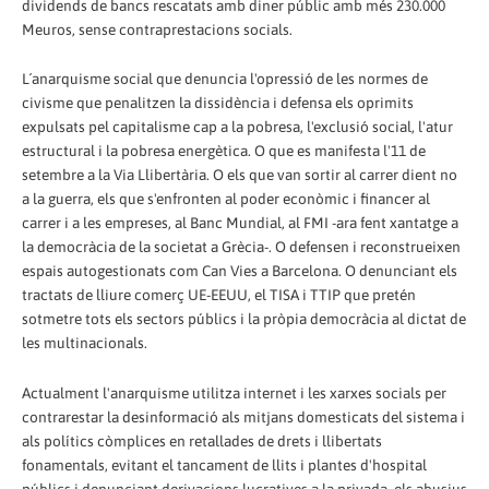
dividends de bancs rescatats amb diner públic amb més 230.000
Meuros, sense contraprestacions socials.
L´anarquisme social que denuncia l'opressió de les normes de
civisme que penalitzen la dissidència i defensa els oprimits
expulsats pel capitalisme cap a la pobresa, l'exclusió social, l'atur
estructural i la pobresa energètica. O que es manifesta l'11 de
setembre a la Via Llibertària. O els que van sortir al carrer dient no
a la guerra, els que s'enfronten al poder econòmic i financer al
carrer i a les empreses, al Banc Mundial, al FMI -ara fent xantatge a
la democràcia de la societat a Grècia-. O defensen i reconstrueixen
espais autogestionats com Can Vies a Barcelona. O denunciant els
tractats de lliure comerç UE-EEUU, el TISA i TTIP que pretén
sotmetre tots els sectors públics i la pròpia democràcia al dictat de
les multinacionals.
Actualment l'anarquisme utilitza internet i les xarxes socials per
contrarestar la desinformació als mitjans domesticats del sistema i
als polítics còmplices en retallades de drets i llibertats
fonamentals, evitant el tancament de llits i plantes d'hospital