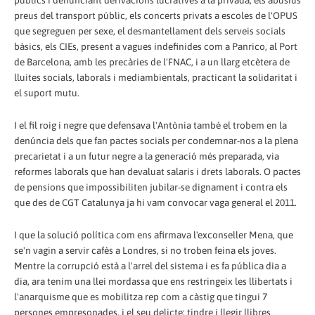
públics i denunciant derivacions lucratives a la privada, els abusius
preus del transport públic, els concerts privats a escoles de l'OPUS
que segreguen per sexe, el desmantellament dels serveis socials
bàsics, els CIEs, present a vagues indefinides com a Panrico, al Port
de Barcelona, amb les precàries de l'FNAC, i a un llarg etcètera de
lluites socials, laborals i mediambientals, practicant la solidaritat i
el suport mutu.
I el fil roig i negre que defensava l'Antònia també el trobem en la
denúncia dels que fan pactes socials per condemnar-nos a la plena
precarietat i a un futur negre a la generació més preparada, via
reformes laborals que han devaluat salaris i drets laborals. O pactes
de pensions que impossibiliten jubilar-se dignament i contra els
que des de CGT Catalunya ja hi vam convocar vaga general el 2011.
I que la solució política com ens afirmava l'exconseller Mena, que
se'n vagin a servir cafès a Londres, si no troben feina els joves.
Mentre la corrupció està a l'arrel del sistema i es fa pública dia a
dia, ara tenim una llei mordassa que ens restringeix les llibertats i
l'anarquisme que es mobilitza rep com a càstig que tingui 7
persones empresonades, i el seu delicte: tindre i llegir llibres