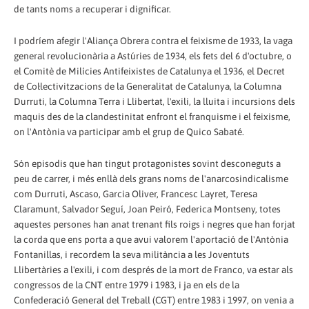
de tants noms a recuperar i dignificar.
I podríem afegir l'Aliança Obrera contra el feixisme de 1933, la vaga
general revolucionària a Astúries de 1934, els fets del 6 d'octubre, o
el Comitè de Milícies Antifeixistes de Catalunya el 1936, el Decret
de Col·lectivitzacions de la Generalitat de Catalunya, la Columna
Durruti, la Columna Terra i Llibertat, l'exili, la lluita i incursions dels
maquis des de la clandestinitat enfront el franquisme i el feixisme,
on l'Antònia va participar amb el grup de Quico Sabaté.
Són episodis que han tingut protagonistes sovint desconeguts a
peu de carrer, i més enllà dels grans noms de l'anarcosindicalisme
com Durruti, Ascaso, Garcia Oliver, Francesc Layret, Teresa
Claramunt, Salvador Seguí, Joan Peiró, Federica Montseny, totes
aquestes persones han anat trenant fils roigs i negres que han forjat
la corda que ens porta a que avui valorem l'aportació de l'Antònia
Fontanillas, i recordem la seva militància a les Joventuts
Llibertàries a l'exili, i com després de la mort de Franco, va estar als
congressos de la CNT entre 1979 i 1983, i ja en els de la
Confederació General del Treball (CGT) entre 1983 i 1997, on venia a