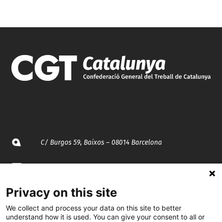
C/ Burgos 59, Baixos – 08014 Barcelona
spccc@
spcgtcatalunya.cat
Privacy on this site
935 120 481
We collect and process your data on this site to better
understand how it is used. You can give your consent to all or
@CGTCatalunya