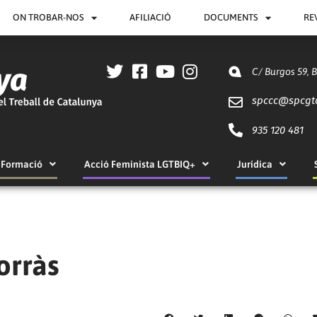
ON TROBAR-NOS
AFILIACIÓ
DOCUMENTS
RE
C/ Burgos 59, 
spccc@
spcgt
935 120 481
Formació
Acció Feminista LGTBIQ+
Jurídica
orràs