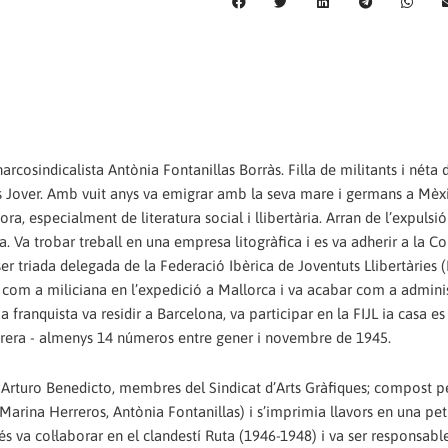
rcosindicalista Antònia Fontanillas Borràs. Filla de militants i néta 
às Jover. Amb vuit anys va emigrar amb la seva mare i germans a Mèxi
tora, especialment de literatura social i llibertària. Arran de l’expulsi
a. Va trobar treball en una empresa litogràfica i es va adherir a la C
ser triada delegada de la Federació Ibèrica de Joventuts Llibertàries (F
se com a miliciana en l’expedició a Mallorca i va acabar com a adminis
 franquista va residir a Barcelona, va participar en la FIJL ia casa es
rera - almenys 14 números entre gener i novembre de 1945.
 Arturo Benedicto, membres del Sindicat d’Arts Gràfiques; compost p
arina Herreros, Antònia Fontanillas) i s’imprimia llavors en una pet
va col·laborar en el clandestí Ruta (1946-1948) i va ser responsable