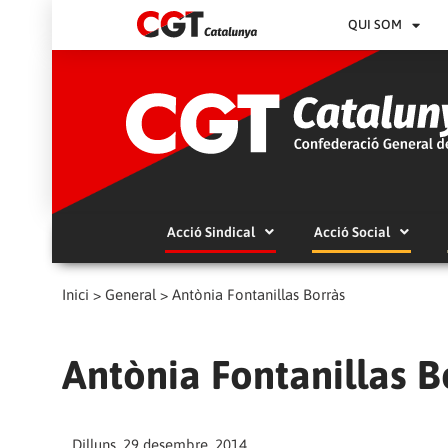
QUI SOM
Acció Sindical
Acció Social
Inici
>
General
>
Antònia Fontanillas Borràs
Antònia Fontanillas B
Dilluns, 29 desembre, 2014