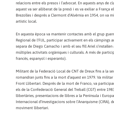
relacions entre els presos i l’advocat. En aquests anys d
aquest va ser alliberat de la presó i es va exiliar a França 
Brezolles i després a Clermont d’Alvèrnia en 1954, on va mi
artístic local.
En aquesta època va mantenir contactes amb el grup guerri
Regional de l’FIJL, participar activament en els càmpings an
separa de Diego Camacho i amb el seu fill Ariel s’instal·le
múltiples activitats orgàniques i culturals. A més de partici
francès, espanyol i esperanto).
Militant de la Federació Local de CNT de Dreux fins a la se
romandran junts fins a la mort d’aquest en 1979. Va militar
Front Llibertari. Després de la mort de Franco, va participar
els de la Confederació General del Treball (CGT) entre 198
llibertàries, presentacions de llibres a la Península i Europa
Internacional d’Investigacions sobre l’Anarquisme (CIRA), d
moviment llibertari.