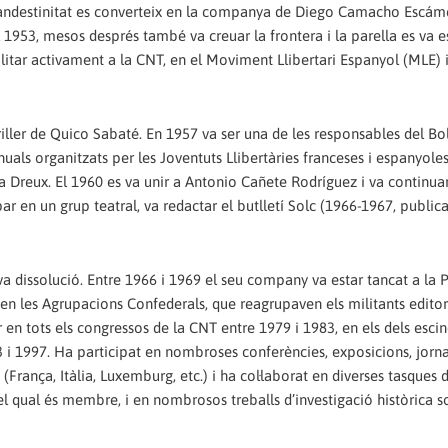
e clandestinitat es converteix en la companya de Diego Camacho Escá
el 1953, mesos després també va creuar la frontera i la parella es va e
litar activament a la CNT, en el Moviment Llibertari Espanyol (MLE) 
ller de Quico Sabaté. En 1957 va ser una de les responsables del Bo
uals organitzats per les Joventuts Llibertàries franceses i espanyole
n a Dreux. El 1960 es va unir a Antonio Cañete Rodríguez i va continu
par en un grup teatral, va redactar el butlletí Solc (1966-1967, public
va dissolució. Entre 1966 i 1969 el seu company va estar tancat a la P
 en les Agrupacions Confederals, que reagrupaven els militants editors
 en tots els congressos de la CNT entre 1979 i 1983, en els dels escind
3 i 1997. Ha participat en nombroses conferències, exposicions, jorn
 (França, Itàlia, Luxemburg, etc.) i ha col·laborat en diverses tasques 
el qual és membre, i en nombrosos treballs d’investigació històrica s