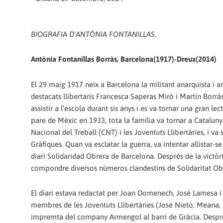
BIOGRAFIA D'ANTÒNIA FONTANILLAS.
Antònia Fontanillas Borràs, Barcelona(1917)-Dreux(2014)
El 29 maig 1917 neix a Barcelona la militant anarquista i ana
destacats llibertaris Francesca Saperas Miró i Martín Borr
assistir a l’escola durant sis anys i es va tornar una gran lec
pare de Mèxic en 1933, tota la família va tornar a Cataluny
Nacional del Treball (CNT) i les Joventuts Llibertàries, i va 
Gràfiques. Quan va esclatar la guerra, va intentar allistar-
diari Solidaridad Obrera de Barcelona. Després de la victòria
compondre diversos números clandestins de Solidaritat Ob
El diari estava redactat per Joan Domenech, José Lamesa i
membres de les Joventuts Llibertàries (José Nieto, Meana, M
impremta del company Armengol al barri de Gràcia. Després 