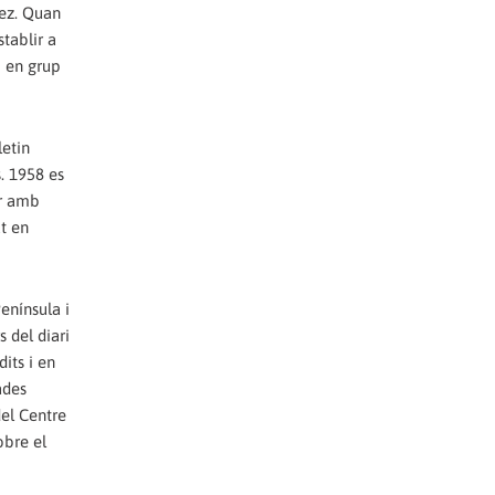
mez. Quan
stablir a
i en grup
letin
s. 1958 es
ar amb
at en
enínsula i
 del diari
its i en
ades
del Centre
obre el