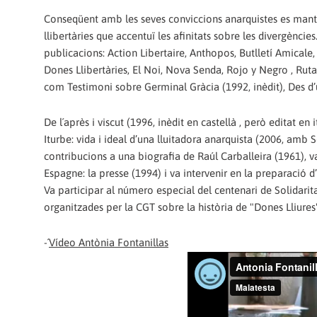
Conseqüent amb les seves conviccions anarquistes es manté
llibertàries que accentuï les afinitats sobre les divergènc
publicacions: Action Libertaire, Anthopos, Butlletí Amicale,
Dones Llibertàries, El Noi, Nova Senda, Rojo y Negro , Ruta
com Testimoni sobre Germinal Gràcia (1992, inèdit), Des d’un 
De l´après i viscut (1996, inèdit en castellà , però editat en 
Iturbe: vida i ideal d’una lluitadora anarquista (2006, amb S
contribucions a una biografia de Raúl Carballeira (1961), va
Espagne: la presse (1994) i va intervenir en la preparació d’
Va participar al número especial del centenari de Solidari
organitzades per la CGT sobre la història de "Dones Lliures"
-´
Vídeo Antònia Fontanillas