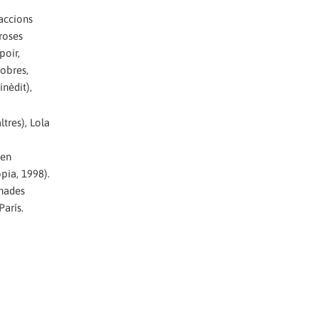
accions
roses
poir,
 obres,
inèdit),
ltres), Lola
 en
opia, 1998).
rnades
París.