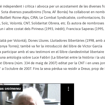
 independent i crítica i abvoca per un acostament de les diverses fr
ies. Sota diversos pseudònims (Tona, AF Borràs) ha col·laborat en nomb
 Butlletí Roine-Alps, CIRA, Le Combat Syndicaliste, confrontacions, Es
, Solc, Volontà, CNT, Solidaritat Obrera, etc. És autora de nombroses
i altre costat dels Pirineus (1993, inèdit), Francisca Saperas (1995, 
italià per Volontà), Dones Lliures. Lluitadores llibertàries (1998, amb a
onya Torres); també va fer la introducció del llibre de Víctor García
 participar amb el seu testimoni en el llibre clandestinitat libertaire
una antologia sobre Luce Fabbri (La llibertat entre la història i la ut
tat Obrera (núm. 334 de maig de 2007) editat per la CNT i en unes jo
 a l’octubre de 2007. Fins la seva pèrdua va residir a Dreux, prop de 