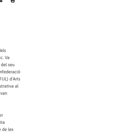
dels
c. Va
ó del seu
onfederació
IJL) d’Arts
trativa al
 van
er
ita
 de les