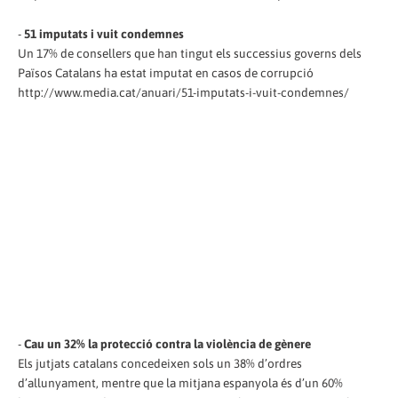
-
51 imputats i vuit condemnes
Un 17% de consellers que han tingut els successius governs dels
Països Catalans ha estat imputat en casos de corrupció
http://www.media.cat/anuari/51-imputats-i-vuit-condemnes/
-
Cau un 32% la protecció contra la violència de gènere
Els jutjats catalans concedeixen sols un 38% d’ordres
d’allunyament, mentre que la mitjana espanyola és d’un 60%