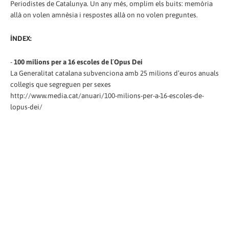
Periodistes de Catalunya. Un any més, omplim els buits: memòria
allà on volen amnèsia i respostes allà on no volen preguntes.
ÍNDEX:
-
100 milions per a 16 escoles de l´Opus Dei
La Generalitat catalana subvenciona amb 25 milions d’euros anuals
col·legis que segreguen per sexes
http://www.media.cat/anuari/100-milions-per-a-16-escoles-de-
lopus-dei/