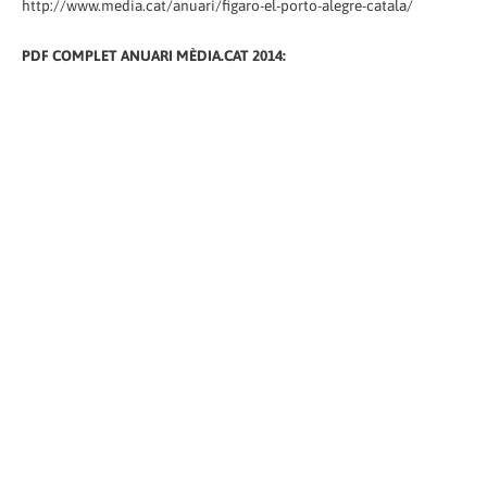
http://www.media.cat/anuari/figaro-el-porto-alegre-catala/
PDF COMPLET ANUARI MÈDIA.CAT 2014: