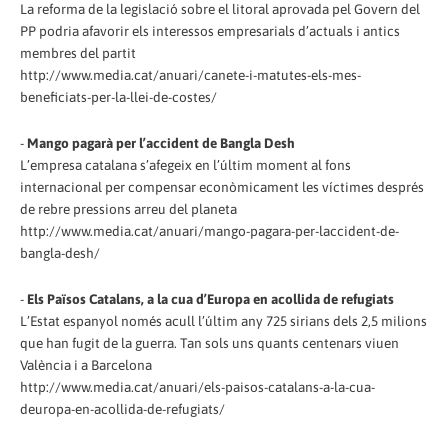
La reforma de la legislació sobre el litoral aprovada pel Govern del
PP podria afavorir els interessos empresarials d’actuals i antics
membres del partit
http://www.media.cat/anuari/canete-i-matutes-els-mes-
beneficiats-per-la-llei-de-costes/
-
Mango pagarà per l’accident de Bangla Desh
L’empresa catalana s’afegeix en l’últim moment al fons
internacional per compensar econòmicament les víctimes després
de rebre pressions arreu del planeta
http://www.media.cat/anuari/mango-pagara-per-laccident-de-
bangla-desh/
-
Els Països Catalans, a la cua d’Europa en acollida de refugiats
L’Estat espanyol només acull l’últim any 725 sirians dels 2,5 milions
que han fugit de la guerra. Tan sols uns quants centenars viuen
València i a Barcelona
http://www.media.cat/anuari/els-paisos-catalans-a-la-cua-
deuropa-en-acollida-de-refugiats/