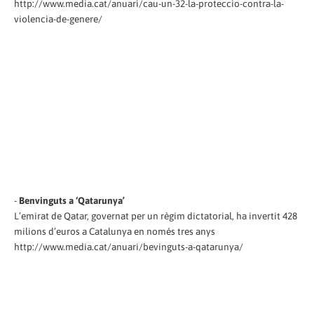
http://www.media.cat/anuari/cau-un-32-la-proteccio-contra-la-
violencia-de-genere/
-
Benvinguts a ‘Qatarunya’
L’emirat de Qatar, governat per un règim dictatorial, ha invertit 428
milions d’euros a Catalunya en només tres anys
http://www.media.cat/anuari/bevinguts-a-qatarunya/