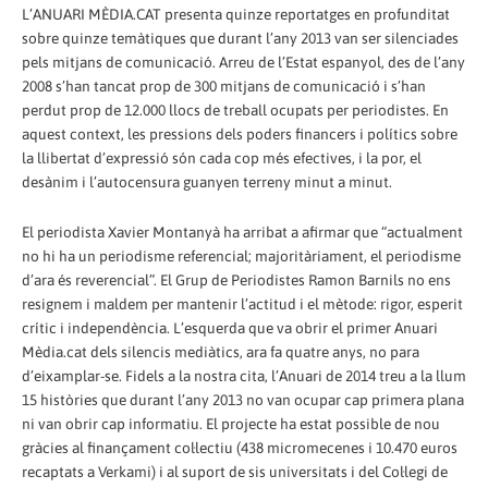
L’ANUARI MÈDIA.CAT presenta quinze reportatges en profunditat
sobre quinze temàtiques que durant l’any 2013 van ser silenciades
pels mitjans de comunicació. Arreu de l’Estat espanyol, des de l’any
2008 s’han tancat prop de 300 mitjans de comunicació i s’han
perdut prop de 12.000 llocs de treball ocupats per periodistes. En
aquest context, les pressions dels poders financers i polítics sobre
la llibertat d’expressió són cada cop més efectives, i la por, el
desànim i l’autocensura guanyen terreny minut a minut.
El periodista Xavier Montanyà ha arribat a afirmar que “actualment
no hi ha un periodisme referencial; majoritàriament, el periodisme
d’ara és reverencial”. El Grup de Periodistes Ramon Barnils no ens
resignem i maldem per mantenir l’actitud i el mètode: rigor, esperit
crític i independència. L’esquerda que va obrir el primer Anuari
Mèdia.cat dels silencis mediàtics, ara fa quatre anys, no para
d’eixamplar-se. Fidels a la nostra cita, l’Anuari de 2014 treu a la llum
15 històries que durant l’any 2013 no van ocupar cap primera plana
ni van obrir cap informatiu. El projecte ha estat possible de nou
gràcies al finançament col·lectiu (438 micromecenes i 10.470 euros
recaptats a Verkami) i al suport de sis universitats i del Col·legi de