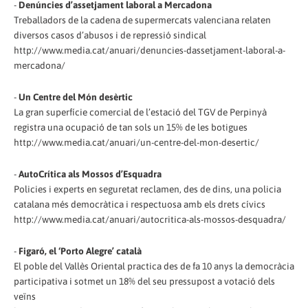
-
Denúncies d’assetjament laboral a Mercadona
Treballadors de la cadena de supermercats valenciana relaten
diversos casos d’abusos i de repressió sindical
http://www.media.cat/anuari/denuncies-dassetjament-laboral-a-
mercadona/
-
Un Centre del Món desèrtic
La gran superfície comercial de l’estació del TGV de Perpinyà
registra una ocupació de tan sols un 15% de les botigues
http://www.media.cat/anuari/un-centre-del-mon-desertic/
-
AutoCrítica als Mossos d’Esquadra
Policies i experts en seguretat reclamen, des de dins, una policia
catalana més democràtica i respectuosa amb els drets cívics
http://www.media.cat/anuari/autocritica-als-mossos-desquadra/
-
Figaró, el ‘Porto Alegre’ català
El poble del Vallès Oriental practica des de fa 10 anys la democràcia
participativa i sotmet un 18% del seu pressupost a votació dels
veïns