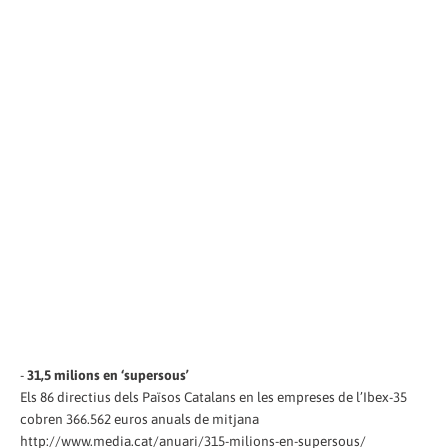
-
31,5 milions en ‘supersous’
Els 86 directius dels Països Catalans en les empreses de l’Ibex-35
cobren 366.562 euros anuals de mitjana
http://www.media.cat/anuari/315-milions-en-supersous/