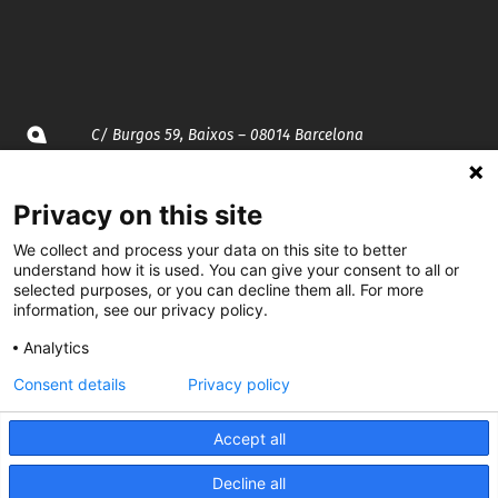
C/ Burgos 59, Baixos – 08014 Barcelona
spccc@
spcgtcatalunya.cat
Privacy on this site
935 120 481
We collect and process your data on this site to better
understand how it is used. You can give your consent to all or
selected purposes, or you can decline them all. For more
information, see our privacy policy.
@CGTCatalunya
Analytics
cgtcatalunya
Consent details
Privacy policy
CGTCatalunya
Accept all
cgtcatalunya
Decline all