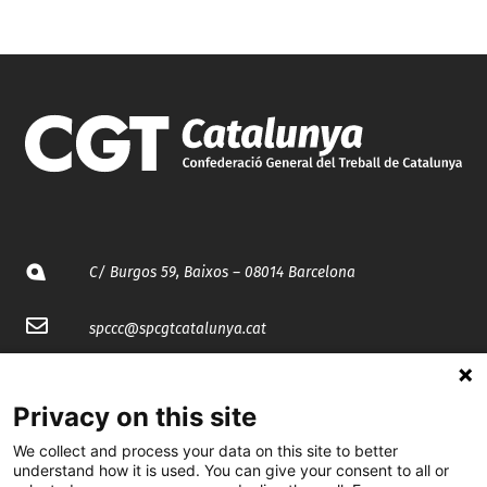
C/ Burgos 59, Baixos – 08014 Barcelona
spccc@
spcgtcatalunya.cat
935 120 481
Privacy on this site
@CGTCatalunya
We collect and process your data on this site to better
understand how it is used. You can give your consent to all or