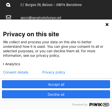
C/ Burgos 59, Baixos – 08014 Barcelona
spccc@
spcgtcatalunya.cat
935 120 481
Privacy on this site
We collect and process your data on this site to better
@CGTCatalunya
understand how it is used. You can give your consent to all or
selected purposes, or you can decline them all. For more
cgtcatalunya
information, see our privacy policy.
Analytics
CGTCatalunya
Consent details
Privacy policy
cgtcatalunya
Accept all
Decline all
Desenvolupat per
Powered by