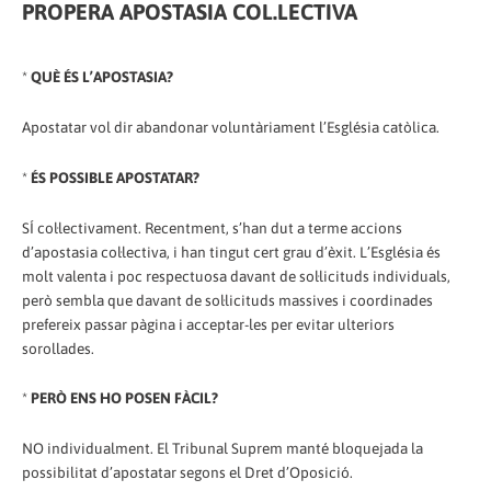
PROPERA APOSTASIA COL.LECTIVA
*
QUÈ ÉS L’APOSTASIA?
Apostatar vol dir abandonar voluntàriament l’Església catòlica.
*
ÉS POSSIBLE APOSTATAR?
SÍ col·lectivament. Recentment, s’han dut a terme accions
d’apostasia col·lectiva, i han tingut cert grau d’èxit. L’Església és
molt valenta i poc respectuosa davant de sol·licituds individuals,
però sembla que davant de sol·licituds massives i coordinades
prefereix passar pàgina i acceptar-les per evitar ulteriors
sorollades.
*
PERÒ ENS HO POSEN FÀCIL?
NO individualment. El Tribunal Suprem manté bloquejada la
possibilitat d’apostatar segons el Dret d’Oposició.