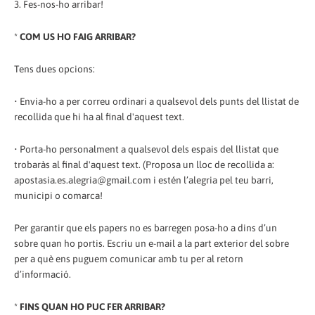
3. Fes-nos-ho arribar!
*
COM US HO FAIG ARRIBAR?
Tens dues opcions:
• Envia-ho a per correu ordinari a qualsevol dels punts del llistat de
recollida que hi ha al final d'aquest text.
• Porta-ho personalment a qualsevol dels espais del llistat que
trobaràs al final d'aquest text. (Proposa un lloc de recollida a:
apostasia.es.alegria@gmail.com i estén l’alegria pel teu barri,
municipi o comarca!
Per garantir que els papers no es barregen posa-ho a dins d’un
sobre quan ho portis. Escriu un e-mail a la part exterior del sobre
per a què ens puguem comunicar amb tu per al retorn
d’informació.
*
FINS QUAN HO PUC FER ARRIBAR?