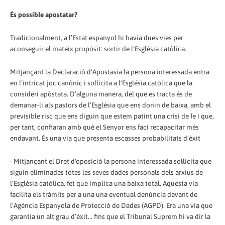
És possible apostatar?
Tradicionalment, a l’Estat espanyol hi havia dues vies per
aconseguir el mateix propòsit: sortir de l'Església catòlica.
Mitjançant la Declaració d'Apostasia la persona interessada entra
en l'intricat joc canònic i sol·licita a l'Església catòlica que la
consideri apòstata. D’alguna manera, del que es tracta és de
demanar-li als pastors de l’Església que ens donin de baixa, amb el
previsible risc que ens diguin que estem patint una crisi de fe i que,
per tant, confiaran amb què el Senyor ens faci recapacitar més
endavant. És una via que presenta escasses probabilitats d’èxit
· Mitjançant el Dret d'oposició la persona interessada sol·licita que
siguin eliminades totes les seves dades personals dels arxius de
l'Església catòlica, fet que implica una baixa total. Aquesta via
facilita els tràmits per a una una eventual denúncia davant de
l'Agència Espanyola de Protecció de Dades (AGPD). Era una via que
garantia un alt grau d’èxit... fins que el Tribunal Suprem hi va dir la