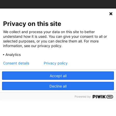
C/ Burgos 59, Baixos – 08014 Barcelona
Privacy on this site
spccc@
spcgtcatalunya.cat
We collect and process your data on this site to better
understand how it is used. You can give your consent to all or
935 120 481
selected purposes, or you can decline them all. For more
information, see our privacy policy.
@CGTCatalunya
Analytics
Consent details
Privacy policy
cgtcatalunya
CGTCatalunya
Accept all
cgtcatalunya
Decline all
Powered by
Desenvolupat per