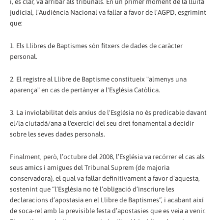
i, és clar, va arribar als tribunals. En un primer moment de la lluita
judicial, l’Audiència Nacional va fallar a favor de l’AGPD, esgrimint
que:
1. Els Llibres de Baptismes són fitxers de dades de caràcter
personal.
2. El registre al Llibre de Baptisme constitueix "almenys una
aparença" en cas de pertànyer a l'Església Catòlica.
3. La inviolabilitat dels arxius de l'Església no és predicable davant
el/la ciutadà/ana a l'exercici del seu dret fonamental a decidir
sobre les seves dades personals.
Finalment, però, l’octubre del 2008, l’Església va recórrer el cas als
seus amics i amigues del Tribunal Suprem (de majoria
conservadora), el qual va fallar definitivament a favor d’aquesta,
sostenint que “l’Església no té l’obligació d’inscriure les
declaracions d’apostasia en el Llibre de Baptismes”, i acabant així
de soca-rel amb la previsible festa d’apostasies que es veia a venir.