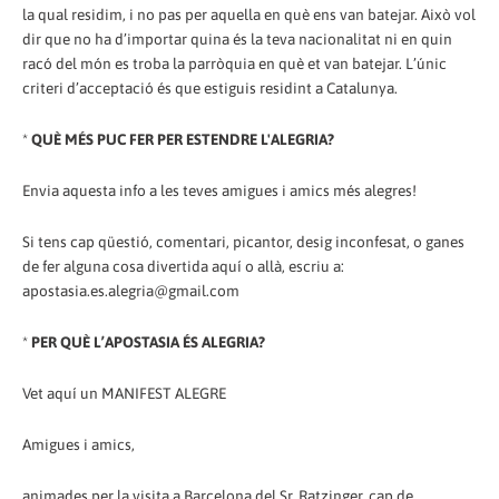
la qual residim, i no pas per aquella en què ens van batejar. Això vol
dir que no ha d’importar quina és la teva nacionalitat ni en quin
racó del món es troba la parròquia en què et van batejar. L’únic
criteri d’acceptació és que estiguis residint a Catalunya.
*
QUÈ MÉS PUC FER PER ESTENDRE L'ALEGRIA?
Envia aquesta info a les teves amigues i amics més alegres!
Si tens cap qüestió, comentari, picantor, desig inconfesat, o ganes
de fer alguna cosa divertida aquí o allà, escriu a:
apostasia.es.alegria@gmail.com
*
PER QUÈ L’APOSTASIA ÉS ALEGRIA?
Vet aquí un MANIFEST ALEGRE
Amigues i amics,
animades per la visita a Barcelona del Sr. Ratzinger, cap de