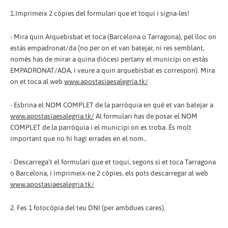
1.Imprimeix 2 còpies del formulari que et toqui i signa-les!
- Mira quin Arquebisbat et toca (Barcelona o Tarragona), pel lloc on
estàs empadronat/da (no per on et van batejar, ni res semblant,
només has de mirar a quina diòcesi pertany el municipi on estàs
EMPADRONAT/ADA, i veure a quin arquebisbat es correspon). Mira
on et toca al web
www.apostasiaesalegria.tk/
- Esbrina el NOM COMPLET de la parròquia en què et van batejar a
www.apostasiaesalegria.tk/
Al formulari has de posar el NOM
COMPLET de la parròquia i el municipi on es troba. És molt
important que no hi hagi errades en el nom..
- Descarrega’t el formulari que et toqui, segons si et toca Tarragona
o Barcelona, i imprimeix-ne 2 còpies, els pots descarregar al web
www.apostasiaesalegria.tk/
2. Fes 1 fotocòpia del teu DNI (per ambdues cares).