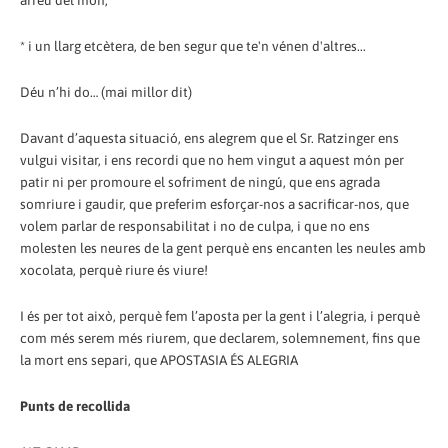
arreu del món;
* i un llarg etcètera, de ben segur que te'n vénen d'altres...
Déu n’hi do… (mai millor dit)
Davant d’aquesta situació, ens alegrem que el Sr. Ratzinger ens
vulgui visitar, i ens recordi que no hem vingut a aquest món per
patir ni per promoure el sofriment de ningú, que ens agrada
somriure i gaudir, que preferim esforçar-nos a sacrificar-nos, que
volem parlar de responsabilitat i no de culpa, i que no ens
molesten les neures de la gent perquè ens encanten les neules amb
xocolata, perquè riure és viure!
I és per tot això, perquè fem l’aposta per la gent i l’alegria, i perquè
com més serem més riurem, que declarem, solemnement, fins que
la mort ens separi, que APOSTASIA ÉS ALEGRIA
Punts de recollida