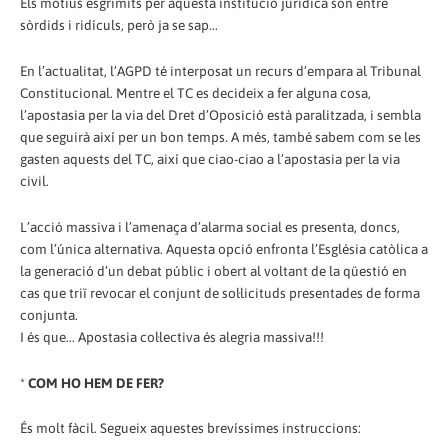
Els motius esgrimits per aquesta institució jurídica són entre
sòrdids i ridículs, però ja se sap...
En l’actualitat, l’AGPD té interposat un recurs d’empara al Tribunal
Constitucional. Mentre el TC es decideix a fer alguna cosa,
l’apostasia per la via del Dret d’Oposició està paralitzada, i sembla
que seguirà així per un bon temps. A més, també sabem com se les
gasten aquests del TC, així que ciao-ciao a l’apostasia per la via
civil.
L’acció massiva i l’amenaça d’alarma social es presenta, doncs,
com l’única alternativa. Aquesta opció enfronta l’Església catòlica a
la generació d’un debat públic i obert al voltant de la qüestió en
cas que triï revocar el conjunt de sol·licituds presentades de forma
conjunta.
I és que... Apostasia col·lectiva és alegria massiva!!!
*
COM HO HEM DE FER?
És molt fàcil. Segueix aquestes brevíssimes instruccions: