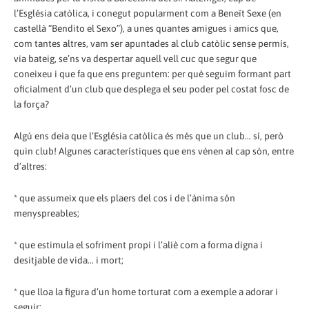
l’Església catòlica, i conegut popularment com a Beneït Sexe (en
castellà “Bendito el Sexo”), a unes quantes amigues i amics que,
com tantes altres, vam ser apuntades al club catòlic sense permís,
via bateig, se’ns va despertar aquell vell cuc que segur que
coneixeu i que fa que ens preguntem: per què seguim formant part
oficialment d’un club que desplega el seu poder pel costat fosc de
la força?
Algú ens deia que l’Església catòlica és més que un club... sí, però
quin club! Algunes característiques que ens vénen al cap són, entre
d’altres:
* que assumeix que els plaers del cos i de l’ànima són
menyspreables;
* que estimula el sofriment propi i l’aliè com a forma digna i
desitjable de vida... i mort;
* que lloa la figura d’un home torturat com a exemple a adorar i
seguir;