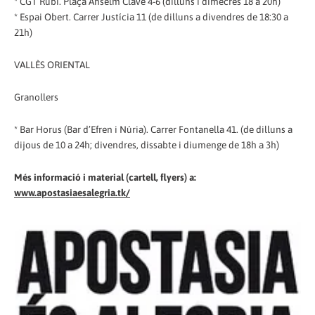
* CGT Rubí. Plaça Anselm Clavé 4-6 (dilluns i dimecres 18 a 20h)
* Espai Obert. Carrer Justícia 11 (de dilluns a divendres de 18:30 a
21h)
VALLÈS ORIENTAL
Granollers
* Bar Horus (Bar d’Efren i Núria). Carrer Fontanella 41. (de dilluns a
dijous de 10 a 24h; divendres, dissabte i diumenge de 18h a 3h)
Més informació i material (cartell, flyers) a:
www.apostasiaesalegria.tk/