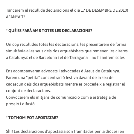
Tancarem el recull de declaracions el dia 17 DE DESEMBRE DE 2010!
AFANYA’T!
*
QUÈ ES FARÀ AMB TOTES LES DECLARACIONS?
Un cop recollides totes les declaracions, les presentarem de forma
simultània a les seus dels dos arquebisbats que remenen les cireres
a Catalunya: el de Barcelona i el de Tarragona. I no hi anirem soles
Ens acompanyaran advocats i advocades d’Ateus de Catalunya.
Farem una “petita” concentració festiva davant de la seu de
cadascun dels dos arquebisbats mentre es procedeix a registrar el
conjunt de declaracions.
Convocarem els mitjans de comunicació com a estratègia de
pressió i difusió.
*
TOTHOM POT APOSTATAR?
SÍ!!! Les declaracions d’apostasia són tramitades per la diòcesi en