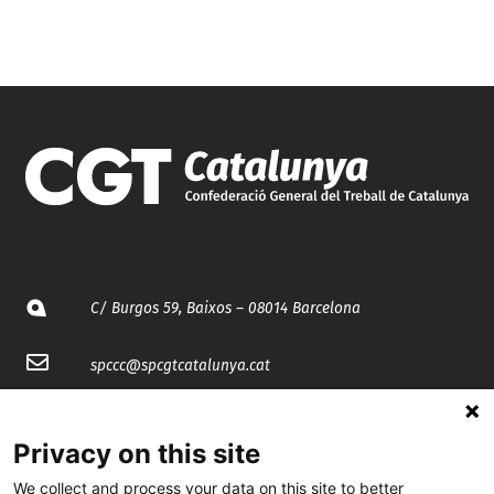
C/ Burgos 59, Baixos – 08014 Barcelona
spccc@
spcgtcatalunya.cat
935 120 481
Privacy on this site
@CGTCatalunya
We collect and process your data on this site to better