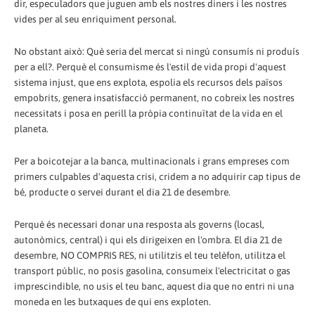
dir, especuladors que juguen amb els nostres diners i les nostres
vides per al seu enriquiment personal.
No obstant això: Què seria del mercat si ningú consumís ni produís
per a ell?. Perquè el consumisme és l'estil de vida propi d'aquest
sistema injust, que ens explota, espolia els recursos dels països
empobrits, genera insatisfacció permanent, no cobreix les nostres
necessitats i posa en perill la pròpia continuïtat de la vida en el
planeta.
Per a boicotejar a la banca, multinacionals i grans empreses com
primers culpables d'aquesta crisi, cridem a no adquirir cap tipus de
bé, producte o servei durant el dia 21 de desembre.
Perquè és necessari donar una resposta als governs (locasl,
autonòmics, central) i qui els dirigeixen en l'ombra. El dia 21 de
desembre, NO COMPRIS RES, ni utilitzis el teu telèfon, utilitza el
transport públic, no posis gasolina, consumeix l'electricitat o gas
imprescindible, no usis el teu banc, aquest dia que no entri ni una
moneda en les butxaques de qui ens exploten.