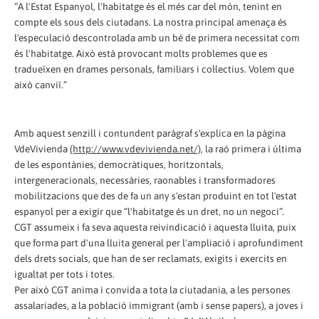
“A l'Estat Espanyol, l'habitatge és el més car del món, tenint en
compte els sous dels ciutadans. La nostra principal amenaça és
l'especulació descontrolada amb un bé de primera necessitat com
és l'habitatge. Això està provocant molts problemes que es
tradueïxen en drames personals, familiars i col·lectius. Volem que
això canviï.”
Amb aquest senzill i contundent paràgraf s'explica en la pàgina
VdeVivienda
(http://www.vdevivienda.net/)
, la raó primera i última
de les espontànies, democràtiques, horitzontals,
intergeneracionals, necessàries, raonables i transformadores
mobilitzacions que des de fa un any s'estan produint en tot l'estat
espanyol per a exigir que “l'habitatge és un dret, no un negoci”.
CGT assumeix i fa seva aquesta reivindicació i aquesta lluita, puix
que forma part d'una lluita general per l'ampliació i aprofundiment
dels drets socials, que han de ser reclamats, exigits i exercits en
igualtat per tots i totes.
Per això CGT anima i convida a tota la ciutadania, a les persones
assalariades, a la població immigrant (amb i sense papers), a joves i