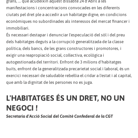
grans, ... que acudeixin aquest dissabte 24 d'Abril a les
manifestacions i concentracions convocades en les diferents
ciutats pel dret ple a accedir a un habitatge digne, en condicions
econòmiques no subordinades als interessos del mercat financer i
immobiliari.
És necessari destapar i denunciar l'especulació del sòl i del preu
dels habitatges deguts a la corrupció generalitzada de la classe
política, dels bancs, de les grans constructores i promotores, i
exigir una reapropiació social, col·lectiva, ecològica i
autogestionada del territori. Enfront de 3 milions d'habitatges
buits, enfront de la generalitzada precarietat social i laboral, és un
exercici necessari de saludable rebel·lia el cridar a l'estat i al capital,
que amb la dignitat de les persones no es juga.
L'HABITATGES ÉS UN DRET, NO UN
NEGOCI !
Secretaria d'Acció Social del Comitè Confederal de la CGT