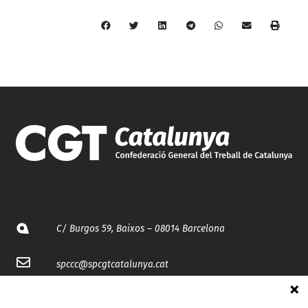
C/ Burgos 59, Baixos – 08014 Barcelona
spccc@
spcgtcatalunya.cat
935 120 481