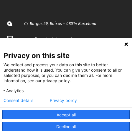
C/ Burgos 59, Baixos – 08014 Barcelona
spccc@
spcgtcatalunya.cat
935 120 481
Privacy on this site
We collect and process your data on this site to better
understand how it is used. You can give your consent to all or
@CGTCatalunya
selected purposes, or you can decline them all. For more
information, see our privacy policy.
cgtcatalunya
Analytics
CGTCatalunya
Consent details
Privacy policy
cgtcatalunya
Accept all
Decline all
Desenvolupat per