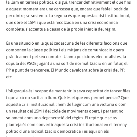
la llum en termes polítics, o sigui, trencar definitivament el que fins
a aquest moment era una carcassa que, encara que feble i podrida
per dintre, se sostenia. La segona és que aquesta crisi institucional,
que obre el 15M i que està recolzada en una crisi econòmica
completa, s'accentua a causa de la pròpia inèrcia del règim.
És una situació en la qual cadascuna de les diferents faccions que
componen la classe política i els mitjans de comunicació opera
pràcticament pel seu compte: IU amb posicions electoralistes, la
cúpula del PSOE jugant a una sort de normalització en un futur, el
PP a punt de trencar-se, El Mundo cavalcant sobre la crisi del PP,
etc.
L'oligarquia és incapaç de mantenir la seva capacitat de tancar files
i que això no surti a la llum. Què és el que ens permet pensar? Que
aquesta crisi institucional l'hem de llegir com una victòria o com
un resultat del 15M i del cicle de moviments obert, i per tant no
solament com una degeneració del règim. El repte que se'ns
planteja és com convertir aquesta crisi institucional en el terreny
polític d'una radicalització democràtica i és aquí on els