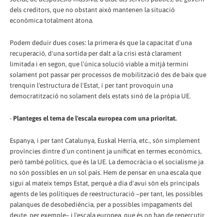
dels creditors, que no obstant això mantenen la situació
econòmica totalment àtona.
Podem deduir dues coses: la primera és que la capacitat d'una
recuperació, d'una sortida per dalt a la crisi està clarament
limitada i en segon, que l'única solució viable a mitjà termini
solament pot passar per processos de mobilització des de baix que
trenquin l'estructura de l'Estat, i per tant provoquin una
democratització no solament dels estats sinó de la pròpia UE.
-
Planteges el tema de l'escala europea com una prioritat.
Espanya, i per tant Catalunya, Euskal Herria, etc., són simplement
províncies dintre d'un continent ja unificat en termes econòmics,
però també polítics, que és la UE. La democràcia o el socialisme ja
no són possibles en un sol país. Hem de pensar en una escala que
sigui al mateix temps Estat, perquè a dia d'avui són els principals
agents de les polítiques de reestructuració –per tant, les possibles
palanques de desobediència, per a possibles impagaments del
deute, per exemple– i l'escala europea, que és on han de repercutir