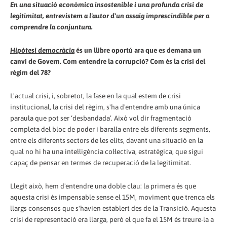
En una situació econòmica insostenible i una profunda crisi de
legitimitat, entrevistem a l'autor d'un assaig imprescindible per a
comprendre la conjuntura.
Hipòtesi democràcia
és un llibre oportú ara que es demana un
canvi de Govern. Com entendre la corrupció? Com és la crisi del
règim del 78?
L'actual crisi, i, sobretot, la fase en la qual estem de crisi
institucional, la crisi del règim, s'ha d'entendre amb una única
paraula que pot ser ‘desbandada’. Això vol dir fragmentació
completa del bloc de poder i baralla entre els diferents segments,
entre els diferents sectors de les elits, davant una situació en la
qual no hi ha una intel·ligència col·lectiva, estratègica, que sigui
capaç de pensar en termes de recuperació de la legitimitat.
Llegit això, hem d'entendre una doble clau: la primera és que
aquesta crisi és impensable sense el 15M, moviment que trenca els
llargs consensos que s'havien establert des de la Transició. Aquesta
crisi de representació era llarga, però el que fa el 15M és treure-la a