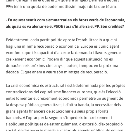
canvi de règim en el qual el 1% que ara dirigeix permeti a aquest
99% tenir una quota de poder moltíssim major de la que té ara.
-
En aquest sentit com s'emmarcarien els brots verds de l'economia,
als quals es va aferrar-se el PSOE i ara s'hi aferra el PP. Són creïbles?
Evidentment, cada partit polític aposta l'estabilització a que hi
hagi una mínima recuperació econòmica. Europa és l'únic agent
econòmic que té capacitat d'aixecar la demanda i llavors generar
creixement econòmic. Podem dir que aquesta situació no es
donarà en els pròxims cinc anys i, potser, tampoc en la pròxima
dècada. El que anem a veure són miratges de recuperació.
La crisi econòmica és estructural i està determinada per les pròpies
contradiccions del capitalisme financer europeu, que és l'elecció
entre fomentar el creixement econòmic i permetre un augment de
la despesa pública generalitzat; i, d'altra banda, la necessitat dels
grans agents financers de solucionar els seus propis forats
bancaris. A l'optar per la segona, s'impedeix tot creixement i
s'apliquen polítiques de estrangulament, d'extorsió, d'expropiació
social, de desposesió massiva, d'atac als serveis públics, de govern