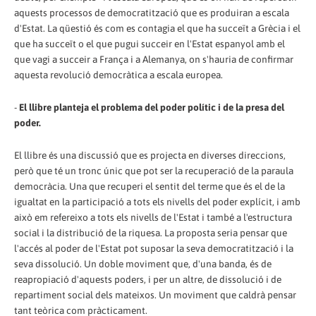
aquests processos de democratització que es produiran a escala
d'Estat. La qüestió és com es contagia el que ha succeït a Grècia i el
que ha succeït o el que pugui succeir en l'Estat espanyol amb el
que vagi a succeir a França i a Alemanya, on s'hauria de confirmar
aquesta revolució democràtica a escala europea.
-
El llibre planteja el problema del poder polític i de la presa del
poder.
El llibre és una discussió que es projecta en diverses direccions,
però que té un tronc únic que pot ser la recuperació de la paraula
democràcia. Una que recuperi el sentit del terme que és el de la
igualtat en la participació a tots els nivells del poder explícit, i amb
això em refereixo a tots els nivells de l'Estat i també a l'estructura
social i la distribució de la riquesa. La proposta seria pensar que
l'accés al poder de l'Estat pot suposar la seva democratització i la
seva dissolució. Un doble moviment que, d'una banda, és de
reapropiació d'aquests poders, i per un altre, de dissolució i de
repartiment social dels mateixos. Un moviment que caldrà pensar
tant teòrica com pràcticament.