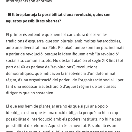
interrogants són enormes.
-
El llibre planteja la possibilitat d'una revolució, quins són
aquestes possibilitats obertes?
El primer és entendre que hem fet caricatura de les velles
tradicions d'esquerra, que són plurals, amb moltes heterodòxies,
amb una diversitat increïble. Per això també som tan poc inclinats
a parlar de revolució, perquè la identifiquem amb "la revolució"
socialista, comunista, etc. No obstant això en el segle XIX fins i tot
part del XX es parlava de "revolucions‘’, revolucions
democràtiques, que indicaven la insolvència d'un determinat
règim, d'una organització del poder i de l'organització social, i per
tant una necessària substitució d'aquest règim i de les classes
dirigents que ho sostenien.
El que ens hem de plantejar ara no és que sigui una opció
ideològica, sinó que és una opció obligada perquè no hi ha cap
possibilitat d'interlocució amb els poders instituïts, no hi ha cap
possibilitat de reforma. Aquesta és la novetat. Revolució és un