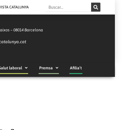
Search
VISTA CATALUNYA
Baixos – 08014 Barcelona
catalunya.cat
Salut laboral
Premsa
Afilia’t