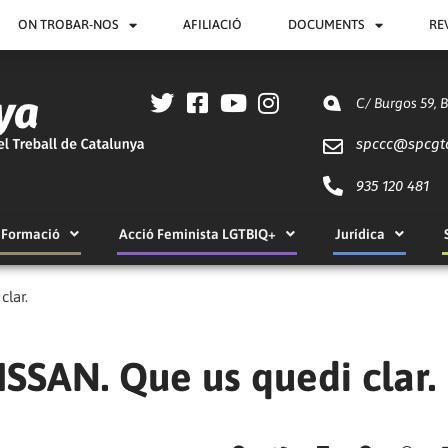
ON TROBAR-NOS
AFILIACIÓ
DOCUMENTS
RE
C/ Burgos 59, 
spccc@
spcgt
935 120 481
Formació
Acció Feminista LGTBIQ+
Jurídica
clar.
SSAN. Que us quedi clar.