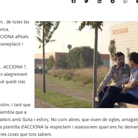
s , de totes les
anca,
CIONA afiliats
beneplàcit i
... ACCIONA ?,
tan alegrement
è quedi clar,
istim, i tant que
e sembla que a
adors amb lluita i esforç. No com altres, que viuen de sigles, amagat
 la plantilla d'ACCIONA la respectem i assessorem quan ens ho demane
res coses que tots sabem.