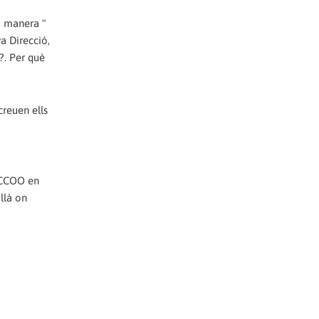
a manera "
a Direcció,
?. Per què
creuen ells
 CCOO en
llà on