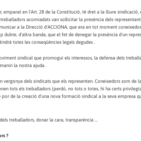
emparat en l'Art. 28 de la Constitució, té dret a la lliure sindicació, 
treballadors acomiadats van sol·licitar la presència dels representant
a comunicar a la Direcció d'ACCIONA, que era en tot moment coneixedo
ap dubte, d'altra banda, que el fet de denegar la presència d'un repre
tindrà totes les conseqüències legals degudes .
iment sindical que promogui els interessos, la defensa dels treballa
emanin la nostra ajuda .
en vergonya dels sindicats que els representen. Coneixedors som de la
 tots els treballadors (perdó, no tots o totes, hi ha certs privilegia
or de la creació d'una nova formació sindical a la seva empresa qu
ls treballadors, donar la cara, transparència ...
ors ?