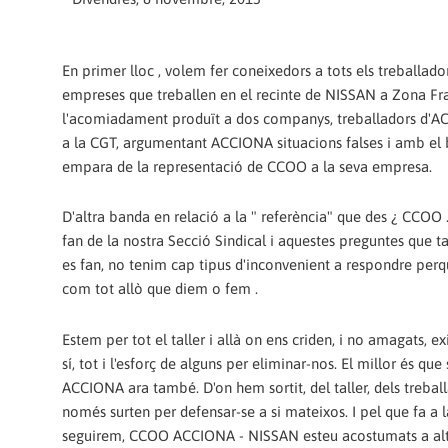
En primer lloc , volem fer coneixedors a tots els treballador
empreses que treballen en el recinte de NISSAN a Zona Fr
l'acomiadament produït a dos companys, treballadors d'AC
a la CGT, argumentant ACCIONA situacions falses i amb el 
empara de la representació de CCOO a la seva empresa.
D'altra banda en relació a la " referència" que des ¿ CCOO 
fan de la nostra Secció Sindical i aquestes preguntes que 
es fan, no tenim cap tipus d'inconvenient a respondre perqu
com tot allò que diem o fem .
Estem per tot el taller i allà on ens criden, i no amagats, ex
sí, tot i l'esforç de alguns per eliminar-nos. El millor és qu
ACCIONA ara també. D'on hem sortit, del taller, dels treball
només surten per defensar-se a si mateixos. I pel que fa a
seguirem, CCOO ACCIONA - NISSAN esteu acostumats a alt