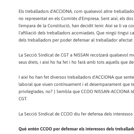
Els treballadors d'ACCIONA, com qualsevol altre treballador, 
no representat en els Comitès d'Empresa. Sent així, els dos 
l'empara de la Constitució, han decidit tenir. Així se li v
l'afiliació dels treballadors acomiadats. Que ningú tingui c
dels treballadors per poder defensar al treballador afectat 
La Secció Sindical de CGT a NISSAN recolzarà qualsevol mov
seus drets, i així ho ha fet i ho farà amb tots aquells que d
I així ho han fet diversos treballadors d'ACCIONA que sent
laboral que viuen contínuament i el desemparament que tenen
privilegiades, no? ) Sembla que CCOO NISSAN-ACCIONA té p
CGT.
La Secció Sindical de CCOO diu fer defensa dels interessos de
Què entén CCOO per defensar els interessos dels treballad