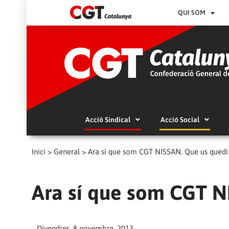
QUI SOM
Acció Sindical
Acció Social
Inici
>
General
>
Ara sí que som CGT NISSAN. Que us quedi 
Ara sí que som CGT NI
Divendres, 8 novembre, 2013