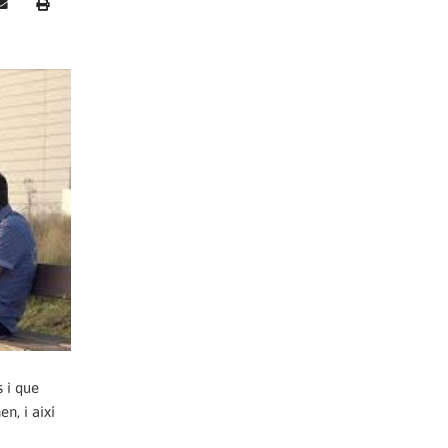
s i que
n, i així