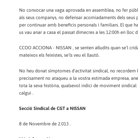
No convocar una vaga aprovada en assemblea, no fer públic
als seus companys, no defensar acomiadaments dels seus pr
per continuar amb beneficis personals i familiars. El que hau
us vau anar a casa el passat dimecres a les 12:00h en lloc 
CCOO ACCIONA - NISSAN , se senten al·ludits quan se'l crida 
mateixos els feixistes, se'ls veu el llautó.
No heu donat símptomes d'activitat sindical, no recordem la 
precisament no ataqueu a la vostra estimada empresa, an
tota la seva història, qualsevol indici de moviment sindical
calgui .
Secció Sindical de CGT a NISSAN
8 de Novembre de 2.013 .