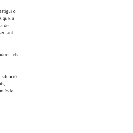
estigui o
s que, a
ra de
sentant
dors i els
 situació
ts,
e és la