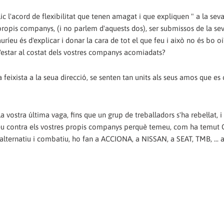
 l'acord de flexibilitat que tenen amagat i que expliquen " a la sev
opis companys, (i no parlem d'aquests dos), ser submissos de la sev
ríeu és d'explicar i donar la cara de tot el que feu i això no és bo oi
d'estar al costat dels vostres companys acomiadats?
feixista a la seua direcció, se senten tan units als seus amos que es 
vostra última vaga, fins que un grup de treballadors s'ha rebel·lat, i
eu contra els vostres propis companys perquè temeu, com ha temut
 alternatiu i combatiu, ho fan a ACCIONA, a NISSAN, a SEAT, TMB, ... a