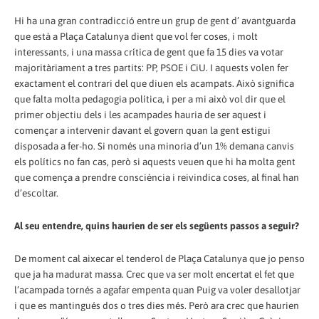
Hi ha una gran contradicció entre un grup de gent d’ avantguarda
que està a Plaça Catalunya dient que vol fer coses, i molt
interessants, i una massa crítica de gent que fa 15 dies va votar
majoritàriament a tres partits: PP, PSOE i CiU. I aquests volen fer
exactament el contrari del que diuen els acampats. Això significa
que falta molta pedagogia política, i per a mi això vol dir que el
primer objectiu dels i les acampades hauria de ser aquest i
començar a intervenir davant el govern quan la gent estigui
disposada a fer-ho. Si només una minoria d’un 1% demana canvis
els polítics no fan cas, però si aquests veuen que hi ha molta gent
que comença a prendre consciència i reivindica coses, al final han
d’escoltar.
Al seu entendre, quins haurien de ser els següents passos a seguir?
De moment cal aixecar el tenderol de Plaça Catalunya que jo penso
que ja ha madurat massa. Crec que va ser molt encertat el fet que
l’acampada tornés a agafar empenta quan Puig va voler desallotjar
i que es mantingués dos o tres dies més. Però ara crec que haurien