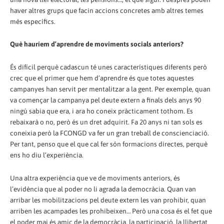
haver altres grups que facin accions concretes amb altres temes
més específics.
Què hauríem d’aprendre de moviments socials anteriors?
És difícil perquè cadascun té unes característiques diferents però
crec que el primer que hem d’aprendre és que totes aquestes
campanyes han servit per mentalitzar a la gent. Per exemple, quan
va començar la campanya pel deute extern a finals dels anys 90
ningú sabia que era, i ara ho coneix pràcticament tothom. Es
rebaixarà o no, però és un dret adquirit. Fa 20 anys ni tan sols es
coneixia però la FCONGD va fer un gran treball de conscienciació.
Per tant, penso que el que cal fer són formacions directes, perquè
ens ho diu l’experiència.
Una altra experiència que ve de moviments anteriors, és
l’evidència que al poder no li agrada la democràcia. Quan van
arribar les mobilitzacions pel deute extern les van prohibir, quan
arriben les acampades les prohibeixen… Però una cosa és el fet que
el poder mai és amic de la democràcia, la participació, la llibertat