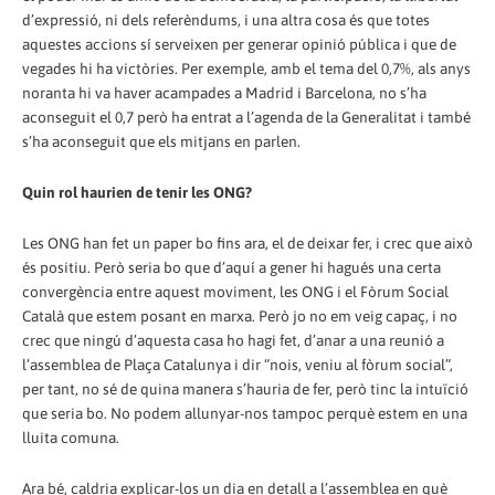
d’expressió, ni dels referèndums, i una altra cosa és que totes
aquestes accions sí serveixen per generar opinió pública i que de
vegades hi ha victòries. Per exemple, amb el tema del 0,7%, als anys
noranta hi va haver acampades a Madrid i Barcelona, no s’ha
aconseguit el 0,7 però ha entrat a l’agenda de la Generalitat i també
s’ha aconseguit que els mitjans en parlen.
Quin rol haurien de tenir les ONG?
Les ONG han fet un paper bo fins ara, el de deixar fer, i crec que això
és positiu. Però seria bo que d’aquí a gener hi hagués una certa
convergència entre aquest moviment, les ONG i el Fòrum Social
Català que estem posant en marxa. Però jo no em veig capaç, i no
crec que ningú d’aquesta casa ho hagi fet, d’anar a una reunió a
l’assemblea de Plaça Catalunya i dir “nois, veniu al fòrum social”,
per tant, no sé de quina manera s’hauria de fer, però tinc la intuïció
que seria bo. No podem allunyar-nos tampoc perquè estem en una
lluita comuna.
Ara bé, caldria explicar-los un dia en detall a l’assemblea en què