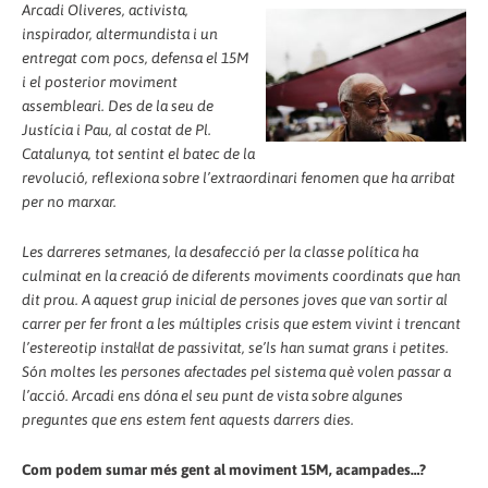
Arcadi Oliveres, activista,
inspirador, altermundista i un
entregat com pocs, defensa el 15M
i el posterior moviment
assembleari. Des de la seu de
Justícia i Pau, al costat de Pl.
Catalunya, tot sentint el batec de la
revolució, reflexiona sobre l’extraordinari fenomen que ha arribat
per no marxar.
Les darreres setmanes, la desafecció per la classe política ha
culminat en la creació de diferents moviments coordinats que han
dit prou. A aquest grup inicial de persones joves que van sortir al
carrer per fer front a les múltiples crisis que estem vivint i trencant
l’estereotip instal·lat de passivitat, se’ls han sumat grans i petites.
Són moltes les persones afectades pel sistema què volen passar a
l’acció. Arcadi ens dóna el seu punt de vista sobre algunes
preguntes que ens estem fent aquests darrers dies.
Com podem sumar més gent al moviment 15M, acampades…?