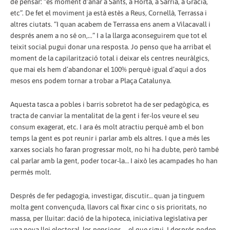
de pensar: “és moment d’anar a Sants, a Horta, a Sarrià, a Gràcia,
etc”. De fet el moviment ja està estès a Reus, Cornellà, Terrassa i
altres ciutats. “I quan acabem de Terrassa ens anem a Vilacavall i
després anem a no sé on,...” I a la llarga aconseguirem que tot el
teixit social pugui donar una resposta. Jo penso que ha arribat el
moment de la capilarització total i deixar els centres neuràlgics,
que mai els hem d’abandonar el 100% perquè igual d’aquí a dos
mesos ens podem tornar a trobar a Plaça Catalunya.
Aquesta tasca a pobles i barris sobretot ha de ser pedagògica, es
tracta de canviar la mentalitat de la gent i fer-los veure el seu
consum exagerat, etc. I ara és molt atractiu perquè amb el bon
temps la gent es pot reunir i parlar amb els altres. I que a més les
xarxes socials ho faran progressar molt, no hi ha dubte, però també
cal parlar amb la gent, poder tocar-la… I això les acampades ho han
permès molt.
Després de fer pedagogia, investigar, discutir… quan ja tinguem
molta gent convençuda, llavors cal fixar cinc o sis prioritats, no
massa, per lluitar: dació de la hipoteca, iniciativa legislativa per
una nova llei electoral, les pensions…, el que sigui. I després poden