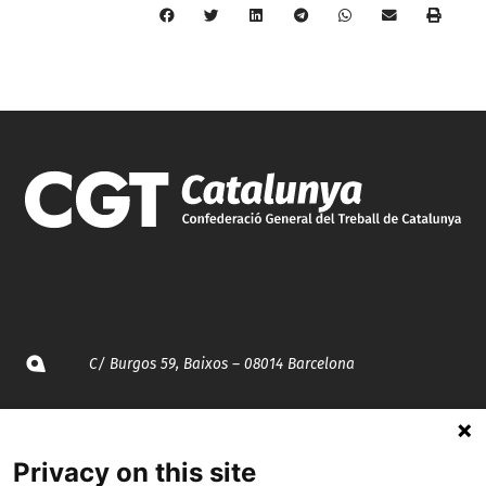
C/ Burgos 59, Baixos – 08014 Barcelona
spccc@
spcgtcatalunya.cat
Privacy on this site
935 120 481