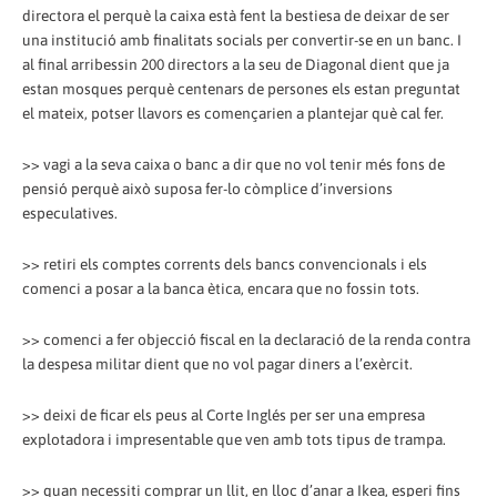
directora el perquè la caixa està fent la bestiesa de deixar de ser
una institució amb finalitats socials per convertir-se en un banc. I
al final arribessin 200 directors a la seu de Diagonal dient que ja
estan mosques perquè centenars de persones els estan preguntat
el mateix, potser llavors es començarien a plantejar què cal fer.
>> vagi a la seva caixa o banc a dir que no vol tenir més fons de
pensió perquè això suposa fer-lo còmplice d’inversions
especulatives.
>> retiri els comptes corrents dels bancs convencionals i els
comenci a posar a la banca ètica, encara que no fossin tots.
>> comenci a fer objecció fiscal en la declaració de la renda contra
la despesa militar dient que no vol pagar diners a l’exèrcit.
>> deixi de ficar els peus al Corte Inglés per ser una empresa
explotadora i impresentable que ven amb tots tipus de trampa.
>> quan necessiti comprar un llit, en lloc d’anar a Ikea, esperi fins