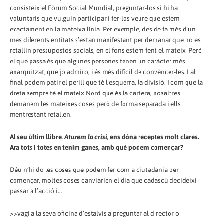
consisteix el Fòrum Social Mundial, preguntar-los si hi ha
voluntaris que vulguin participar i fer-los veure que estem
exactament en la mateixa línia. Per exemple, des de fa més d’un
mes diferents entitats s’estan manifestant per demanar que no es
retallin pressupostos socials, en el fons estem fent el mateix. Però
el que passa és que algunes persones tenen un caràcter més
anarquitzat, que jo admiro, i és més difícil de convèncer-les. I al
final podem patir el perill que té l’esquerra, la divisió. I com que la
dreta sempre té el mateix Nord que és la cartera, nosaltres
demanem les mateixes coses però de forma separada i ells
mentrestant retallen.
Al seu últim llibre,
Aturem la crisi
, ens dóna receptes molt clares.
Ara tots i totes en tenim ganes, amb què podem començar?
Déu n’hi do les coses que podem fer com a ciutadania per
començar, moltes coses canviarien el dia que cadascú decideixi
passar a l’acció i…
>>vagi a la seva oficina d’estalvis a preguntar al director o