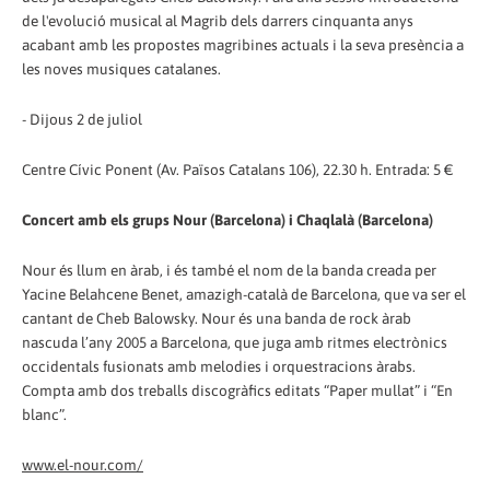
de l'evolució musical al Magrib dels darrers cinquanta anys
acabant amb les propostes magribines actuals i la seva presència a
les noves musiques catalanes.
- Dijous 2 de juliol
Centre Cívic Ponent (Av. Països Catalans 106), 22.30 h. Entrada: 5 €
Concert amb els grups Nour (Barcelona) i Chaqlalà (Barcelona)
Nour és llum en àrab, i és també el nom de la banda creada per
Yacine Belahcene Benet, amazigh-català de Barcelona, que va ser el
cantant de Cheb Balowsky. Nour és una banda de rock àrab
nascuda l’any 2005 a Barcelona, que juga amb ritmes electrònics
occidentals fusionats amb melodies i orquestracions àrabs.
Compta amb dos treballs discogràfics editats “Paper mullat” i “En
blanc”.
www.el-nour.com/