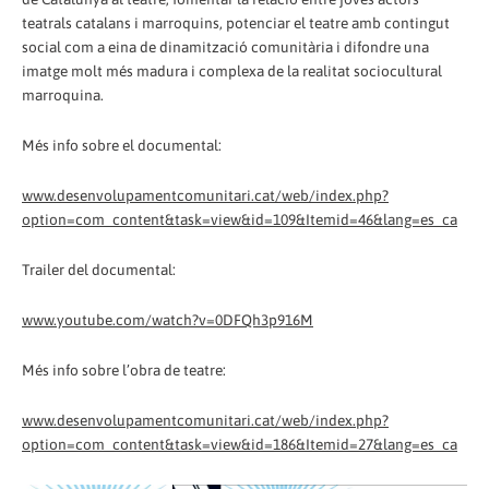
teatrals catalans i marroquins, potenciar el teatre amb contingut
social com a eina de dinamització comunitària i difondre una
imatge molt més madura i complexa de la realitat sociocultural
marroquina.
Més info sobre el documental:
www.desenvolupamentcomunitari.cat/web/index.php?
option=com_content&task=view&id=109&Itemid=46&lang=es_ca
Trailer del documental:
www.youtube.com/watch?v=0DFQh3p916M
Més info sobre l’obra de teatre:
www.desenvolupamentcomunitari.cat/web/index.php?
option=com_content&task=view&id=186&Itemid=27&lang=es_ca