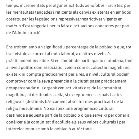
temps, incrementats per algunes actituds xenòfobes i racistes, per
les mentalitats tancades i reticents als canvis existents en ambdós
costats, per les legislacions repressives/restrictives vigents en
matèria d’estrangeria i per la falta d’actuacions concretes per part
de l’Administració.
Ens trobem amb un significatiu percentatge de la població que, tot
i ser visible al carrer i al món laboral, a d'altres nivells és
pràcticament invisible. Si en l’àmbit de participació ciutadana, tant
a nivell polític com associatiu, veiem com el col·lectiu magrebí no
existeix ni compta pràcticament per a res, a nivell cultural podem
comprovar com la seva presència a la ciutat passa pràcticament
desapercebuda: ni s'organitzen activitats des de la comunitat
magribina, ni destinades a ella, si exceptuem els espais i actes
religiosos (destinats bàsicament al sector més practicant de la
religió musulmana. No existeix una programació cultural
destinada a aquesta part de la població o que serveixi per donar a
conèixer a la comunitat d'acollida els seus valors culturals i per
interrelacionar-se amb la població autòctona.