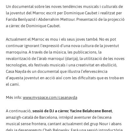
Un documental sobre les noves tendències musicals i culturals de
la joventut del Marroc escrit per Dominique Caubet i realitzat per
Farida Benlyazid i Abderrahim Mettour. Presentació de la projecció
a càrrec de Dominique Caubet.
Actualment el Marroc es mou i els seus joves també. No es pot
continuar ignorant l’expressió d’una nova cultura de la joventut
marroquina. A través de la música, les publicacions, la
revalorització de l’àrab marroquí (darija), la utilització de les noves
tecnologies, els festivals musicals i una creativitat en ebullició,
Casa Nayda és un documental que il·lustra l’efervescència
d’aquesta joventut en acció així com les dificultats que es troba en
el camí.
Més info:
www.myspace.com/casanayda
A continuació,
sessió de DJ a càrrec Yacine Belahcene Benet
,
amazigh-català de Barcelona, intrèpid aventurer de l'escena
musical sense frontera, cantant actualment del grup Nour i abans
dels ja desapareguts Cheb Balowsky. Farà una sessió introductòria