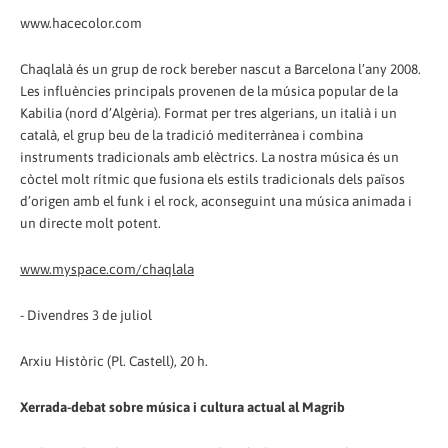
www.hacecolor.com
Chaqlalà és un grup de rock bereber nascut a Barcelona l’any 2008.
Les influències principals provenen de la música popular de la
Kabilia (nord d’Algèria). Format per tres algerians, un italià i un
català, el grup beu de la tradició mediterrànea i combina
instruments tradicionals amb elèctrics. La nostra música és un
còctel molt rítmic que fusiona els estils tradicionals dels països
d’origen amb el funk i el rock, aconseguint una música animada i
un directe molt potent.
www.myspace.com/chaqlala
- Divendres 3 de juliol
Arxiu Històric (Pl. Castell), 20 h.
Xerrada-debat sobre música i cultura actual al Magrib