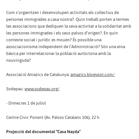
Com s’organitzen i desenvolupen activitats els col·lectius de
persones immigrades a casa nostra?. Quin treball porten a termes
les associacions que dediquen la seva activitat a la solidaritat amb
les persones immigrades i els seus països d’origen?. En quin
contexte social i jurídic es mouen? És possible una
associacionisme independent de l’Administració? Són una eina
bàsica per interrelacionar la població autòctona amb la
nouvinguda?
Associació Amazics de Catalunya:
amazics.blogspot.com/
Sodepau:
www.sodepau.org/
- Dimecres 1 de juliol
Centre Cívic Ponent (Av. Països Catalans 106), 22 h.
Projecció del documental “Casa Nayda”