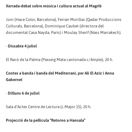
Xerrada-debat sobre música i cultura actual al Magrib
Joni (Hace Color, Barcelona), Ferran Morillas (Qadar Produccions
Culturals, Barcelona), Dominique Caubet (directora del
documental Casa Nayda, Paris) i Moulay Sherif (Nass Marrakech).
-
Dissabte 4 juliol
El Racó de la Palma (Passeig Mata cantonada c/Ample), 20 h.
Contes a banda i banda del Mediterrani, per Ali El Aziz i Anna
Gabernet
-
Dilluns 6 de juliol
Sala d’Actes Centre de Lectura (c.Major 15), 20 h.
Projecció de la pel·lícula “Retorno a Hansala”