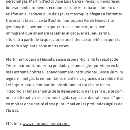
personatges, Martín (l'actor José Luis García-Pérez), un empresari
funerari amb problemes econòmics, que es troba un número de
telèfon en el cadàver d'un dels joves marroquís ofegats a l'intentar
travessar l’Estret, i Leila (l'actriu marroquina Farah Hamed), la
germana del jove amb la que entra en contacte, una jove
immigrant que intentarà repatriar el cadàver del seu germà,
situació a partir de la qual viuran una intensa experiència que els
portarà a replantejar-se molts coses..
Martín es trobarà a Hansala, sense esperar-ho, amb la realitat de
l'Atlas marroquí, una zona poblada per amazighs que viuen en la
més extrema pobresa i abandonament institucional. Sense llum, ni
aigua, ni metges, la comunitat es manté viva gràcies a la solidaritat
i el suport mutu, compartint absolutament tot el que tenen.
"Retorno a Hansala" parla de la desesperació de la gent que té com
única alternativa escapar, una fugida cap a un "daurat paradís" que
en moltes ocasions té el seu punt i final en les profundes aigües de
l'Estret.
Més info:
www.retornoahansala.com