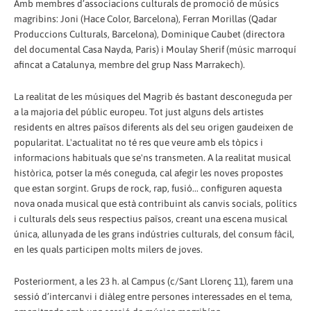
Amb membres d’associacions culturals de promoció de músics
magribins: Joni (Hace Color, Barcelona), Ferran Morillas (Qadar
Produccions Culturals, Barcelona), Dominique Caubet (directora
del documental Casa Nayda, Paris) i Moulay Sherif (músic marroquí
afincat a Catalunya, membre del grup Nass Marrakech).
La realitat de les músiques del Magrib és bastant desconeguda per
a la majoria del públic europeu. Tot just alguns dels artistes
residents en altres països diferents als del seu origen gaudeixen de
popularitat. L'actualitat no té res que veure amb els tòpics i
informacions habituals que se'ns transmeten. A la realitat musical
històrica, potser la més coneguda, cal afegir les noves propostes
que estan sorgint. Grups de rock, rap, fusió... configuren aquesta
nova onada musical que està contribuint als canvis socials, polítics
i culturals dels seus respectius països, creant una escena musical
única, allunyada de les grans indústries culturals, del consum fàcil,
en les quals participen molts milers de joves.
Posteriorment, a les 23 h. al Campus (c/Sant Llorenç 11), farem una
sessió d’intercanvi i diàleg entre persones interessades en el tema,