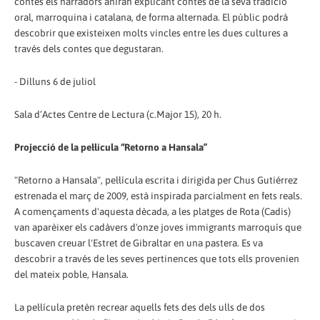
contes els narradors aniran explicant contes de la seva tradició
oral, marroquina i catalana, de forma alternada. El públic podrà
descobrir que existeixen molts vincles entre les dues cultures a
través dels contes que degustaran.
- Dilluns 6 de juliol
Sala d’Actes Centre de Lectura (c.Major 15), 20 h.
Projecció de la pel·lícula “Retorno a Hansala”
"Retorno a Hansala", pel·lícula escrita i dirigida per Chus Gutiérrez
estrenada el març de 2009, està inspirada parcialment en fets reals.
A començaments d'aquesta dècada, a les platges de Rota (Cadis)
van aparèixer els cadàvers d'onze joves immigrants marroquís que
buscaven creuar l'Estret de Gibraltar en una pastera. Es va
descobrir a través de les seves pertinences que tots ells provenien
del mateix poble, Hansala.
La pel·lícula pretèn recrear aquells fets des dels ulls de dos