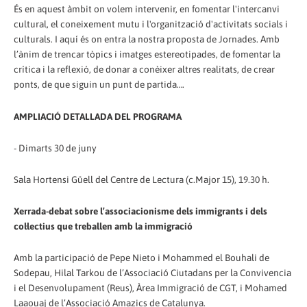
És en aquest àmbit on volem intervenir, en fomentar l'intercanvi
cultural, el coneixement mutu i l'organització d'activitats socials i
culturals. I aquí és on entra la nostra proposta de Jornades. Amb
l’ànim de trencar tòpics i imatges estereotipades, de fomentar la
crítica i la reflexió, de donar a conèixer altres realitats, de crear
ponts, de que siguin un punt de partida….
AMPLIACIÓ DETALLADA DEL PROGRAMA
- Dimarts 30 de juny
Sala Hortensi Güell del Centre de Lectura (c.Major 15), 19.30 h.
Xerrada-debat sobre l’associacionisme dels immigrants i dels
col·lectius que treballen amb la immigració
Amb la participació de Pepe Nieto i Mohammed el Bouhali de
Sodepau, Hilal Tarkou de l’Associació Ciutadans per la Convivencia
i el Desenvolupament (Reus), Àrea Immigració de CGT, i Mohamed
Laaouaj de l’Associació Amazics de Catalunya.