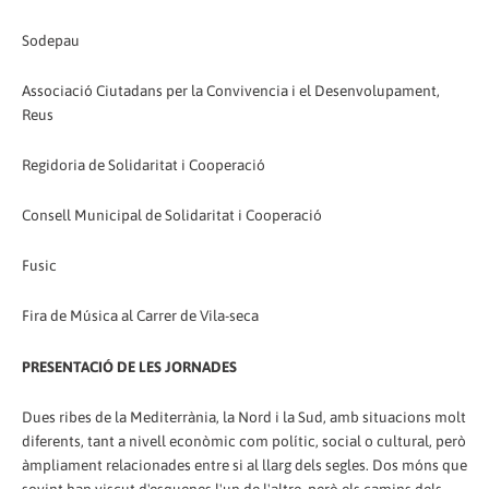
Sodepau
Associació Ciutadans per la Convivencia i el Desenvolupament,
Reus
Regidoria de Solidaritat i Cooperació
Consell Municipal de Solidaritat i Cooperació
Fusic
Fira de Música al Carrer de Vila-seca
PRESENTACIÓ DE LES JORNADES
Dues ribes de la Mediterrània, la Nord i la Sud, amb situacions molt
diferents, tant a nivell econòmic com polític, social o cultural, però
àmpliament relacionades entre si al llarg dels segles. Dos móns que
sovint han viscut d'esquenes l'un de l'altre, però els camins dels