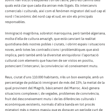
quals està clar que cada dia aniran més lligats. Els intercanvis
comercials i culturals, així com el fenòmen migratori del sud cap el
nord i l’econòmic del nord cap el sud, en són els principals
responsables.
Immigració magribina, sobretot marroquina, però també algeriana,
molta d’ella de cultura amazigh, que està canviant la realitat
quotidiana dels nostres pobles i ciutats, i obrint espais i situacions
noves, amb totes les contradiccions i problemàtiques que això
implica, però també amb la diversitat enriquidora i l’aportació
cultural com elements que haurien de ser vistos en positiu,
potenciant l'intercanvi, la convivència i el coneixement mutu.
Reus, ciutat d'uns 110.000 habitants, n'és un bon exemple, amb un
percentatge de població immigrant de més del 15%, la meitat de la
qual provinent del Magrib, bàsicament del Marroc. Això genera
situacions complexes i, de vegades, problemes de convivència,
fruit del desconeixement mutu i de les diferències culturals i
econòmiques existents, normals d'altra banda en tot procés
migratori més o menys massiu que es dona en un període curt de