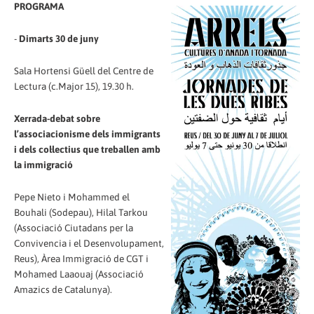
PROGRAMA
-
Dimarts 30 de juny
Sala Hortensi Güell del Centre de
Lectura (c.Major 15), 19.30 h.
Xerrada-debat sobre
l’associacionisme dels immigrants
i dels col·lectius que treballen amb
la immigració
Pepe Nieto i Mohammed el
Bouhali (Sodepau), Hilal Tarkou
(Associació Ciutadans per la
Convivencia i el Desenvolupament,
Reus), Àrea Immigració de CGT i
Mohamed Laaouaj (Associació
Amazics de Catalunya).