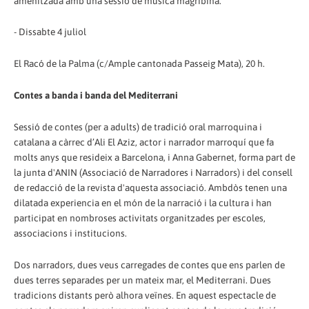
amenitzada amb una sessió de música magribína.
- Dissabte 4 juliol
El Racó de la Palma (c/Ample cantonada Passeig Mata), 20 h.
Contes a banda i banda del Mediterrani
Sessió de contes (per a adults) de tradició oral marroquina i
catalana a càrrec d’Ali El Aziz, actor i narrador marroquí que fa
molts anys que resideix a Barcelona, i Anna Gabernet, forma part de
la junta d'ANIN (Associació de Narradores i Narradors) i del consell
de redacció de la revista d'aquesta associació. Ambdòs tenen una
dilatada experiencia en el món de la narració i la cultura i han
participat en nombroses activitats organitzades per escoles,
associacions i institucions.
Dos narradors, dues veus carregades de contes que ens parlen de
dues terres separades per un mateix mar, el Mediterrani. Dues
tradicions distants però alhora veïnes. En aquest espectacle de