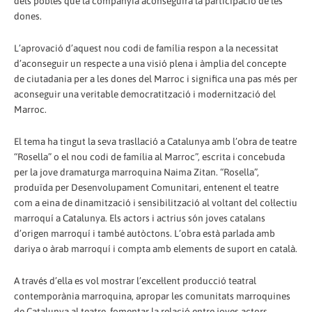
dels pobles que la companyia aconseguirà la participació de les
dones.
L’aprovació d’aquest nou codi de família respon a la necessitat
d’aconseguir un respecte a una visió plena i àmplia del concepte
de ciutadania per a les dones del Marroc i significa una pas més per
aconseguir una veritable democratització i modernització del
Marroc.
El tema ha tingut la seva trasllació a Catalunya amb l’obra de teatre
“Rosella” o el nou codi de família al Marroc”, escrita i concebuda
per la jove dramaturga marroquina Naima Zitan. “Rosella”,
produïda per Desenvolupament Comunitari, entenent el teatre
com a eina de dinamització i sensibilització al voltant del col·lectiu
marroquí a Catalunya. Els actors i actrius són joves catalans
d’origen marroquí i també autòctons. L’obra està parlada amb
dariya o àrab marroquí i compta amb elements de suport en català.
A través d’ella es vol mostrar l’excel·lent producció teatral
contemporània marroquina, apropar les comunitats marroquines
de Catalunya al teatre, fomentar la relació entre joves actors