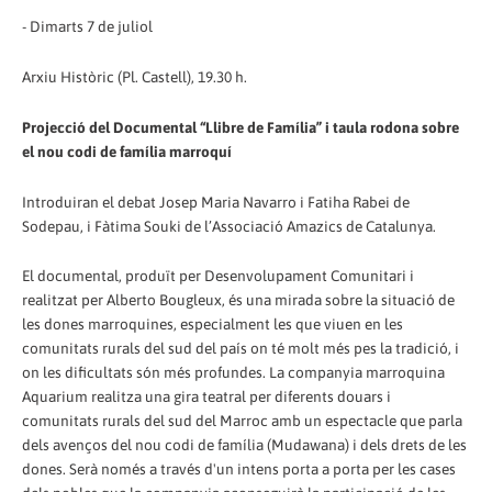
- Dimarts 7 de juliol
Arxiu Històric (Pl. Castell), 19.30 h.
Projecció del Documental “Llibre de Família” i taula rodona sobre
el nou codi de família marroquí
Introduiran el debat Josep Maria Navarro i Fatiha Rabei de
Sodepau, i Fàtima Souki de l’Associació Amazics de Catalunya.
El documental, produït per Desenvolupament Comunitari i
realitzat per Alberto Bougleux, és una mirada sobre la situació de
les dones marroquines, especialment les que viuen en les
comunitats rurals del sud del país on té molt més pes la tradició, i
on les dificultats són més profundes. La companyia marroquina
Aquarium realitza una gira teatral per diferents douars i
comunitats rurals del sud del Marroc amb un espectacle que parla
dels avenços del nou codi de família (Mudawana) i dels drets de les
dones. Serà només a través d'un intens porta a porta per les cases