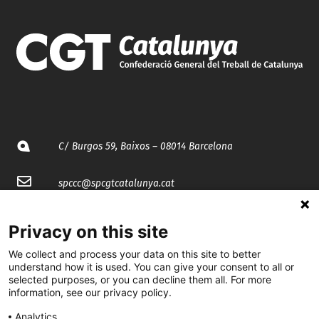
C/ Burgos 59, Baixos – 08014 Barcelona
spccc@
spcgtcatalunya.cat
935 120 481
Privacy on this site
We collect and process your data on this site to better
@CGTCatalunya
understand how it is used. You can give your consent to all or
selected purposes, or you can decline them all. For more
cgtcatalunya
information, see our privacy policy.
CGTCatalunya
Analytics