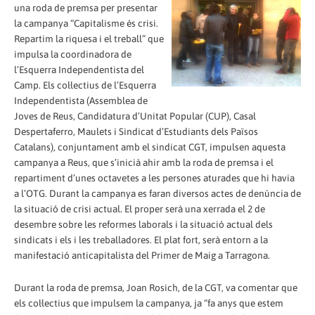
una roda de premsa per presentar
la campanya “Capitalisme és crisi.
Repartim la riquesa i el treball” que
impulsa la coordinadora de
l’Esquerra Independentista del
Camp. Els col·lectius de l’Esquerra
Independentista (Assemblea de
Joves de Reus, Candidatura d’Unitat Popular (CUP), Casal
Despertaferro, Maulets i Sindicat d’Estudiants dels Països
Catalans), conjuntament amb el sindicat CGT, impulsen aquesta
campanya a Reus, que s’inicià ahir amb la roda de premsa i el
repartiment d’unes octavetes a les persones aturades que hi havia
a l’OTG. Durant la campanya es faran diversos actes de denúncia de
la situació de crisi actual. El proper serà una xerrada el 2 de
desembre sobre les reformes laborals i la situació actual dels
sindicats i els i les treballadores. El plat fort, serà entorn a la
manifestació anticapitalista del Primer de Maig a Tarragona.
Durant la roda de premsa, Joan Rosich, de la CGT, va comentar que
els col·lectius que impulsem la campanya, ja “fa anys que estem