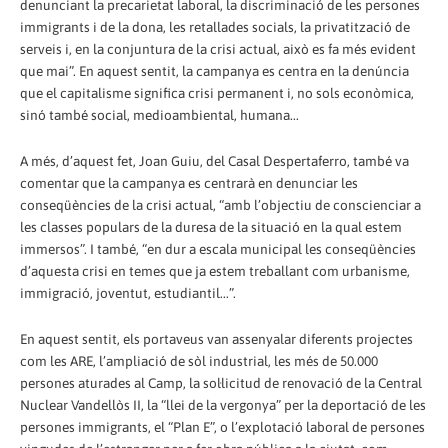
denunciant la precarietat laboral, la discriminació de les persones
immigrants i de la dona, les retallades socials, la privatització de
serveis i, en la conjuntura de la crisi actual, això es fa més evident
que mai”. En aquest sentit, la campanya es centra en la denúncia
que el capitalisme significa crisi permanent i, no sols econòmica,
sinó també social, medioambiental, humana...
A més, d’aquest fet, Joan Guiu, del Casal Despertaferro, també va
comentar que la campanya es centrarà en denunciar les
conseqüències de la crisi actual, “amb l’objectiu de conscienciar a
les classes populars de la duresa de la situació en la qual estem
immersos”. I també, “en dur a escala municipal les conseqüències
d’aquesta crisi en temes que ja estem treballant com urbanisme,
immigració, joventut, estudiantil...”.
En aquest sentit, els portaveus van assenyalar diferents projectes
com les ARE, l’ampliació de sòl industrial, les més de 50.000
persones aturades al Camp, la sol·licitud de renovació de la Central
Nuclear Vandellòs II, la “llei de la vergonya” per la deportació de les
persones immigrants, el “Plan E”, o l’explotació laboral de persones