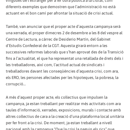
vingudes de l’estranger per a fer obra pública a la ciutat, com
diferents exemples que demostren que l’administració no està
actuant en el bon camí per afrontar la situació de crisi actual.
També, van anunciar que el proper acte d’aquesta campanya serà
una xerrada, el proper dimecres 2 de desembre a les 8 del vespre al
Centre de Lectura, a càrrec de Desiderio Martín, del Gabinet
d’Estudis Confederal de la CGT. Aquesta girarà entorn a les
successives reformes laborals que s’han aprovat des de la Transició
fins a l’actualitat, el que ha representat una retallada de drets dels i
les treballadores, així com, l’actitud actual de sindicats i
treballadores davant les conseqüències d’aquesta crisi, com ara,
els ERO, les persones afectades per les hipoteques, la pobresa, la
corrupció...
A més d’aquest proper acte, els col·lectius que impulsen la
campanya, ja estan treballant per realitzar més activitats com ara
taules d’informació, xerrades, exposicions, murals i contacte amb
altres col·lectius de cara a la creació d’una plataforma local unitària
per fer front a la crisi. De moment, ja estan treballant a nivell
nacional amb la campanya “Que la crisi la paguin els rics” que