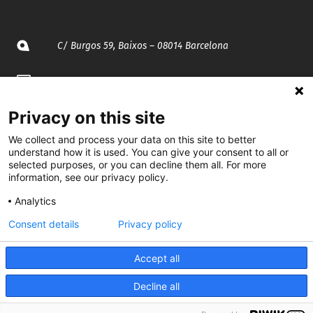
C/ Burgos 59, Baixos – 08014 Barcelona
spccc@
spcgtcatalunya.cat
935 120 481
Privacy on this site
We collect and process your data on this site to better
understand how it is used. You can give your consent to all or
@CGTCatalunya
selected purposes, or you can decline them all. For more
information, see our privacy policy.
cgtcatalunya
Analytics
CGTCatalunya
Consent details
Privacy policy
cgtcatalunya
Accept all
Decline all
Desenvolupat per