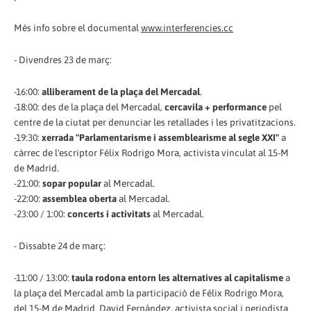
Més info sobre el documental
www.interferencies.cc
- Divendres 23 de març:
-16:00:
alliberament de la plaça del Mercadal
.
-18:00: des de la plaça del Mercadal,
cercavila + performance
pel
centre de la ciutat per denunciar les retallades i les privatitzacions.
-19:30:
xerrada "Parlamentarisme i assemblearisme al segle XXI"
a
càrrec de l'escriptor Félix Rodrigo Mora, activista vinculat al 15-M
de Madrid.
-21:00:
sopar popular
al Mercadal.
-22:00:
assemblea oberta
al Mercadal.
-23:00 / 1:00:
concerts i activitats
al Mercadal.
- Dissabte 24 de març:
-11:00 / 13:00:
taula rodona entorn les alternatives al capitalisme
a
la plaça del Mercadal amb la participació de Félix Rodrigo Mora,
del 15-M de Madrid, David Fernández, activista social i periodista