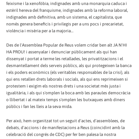
feixisme i la xenofòbia, indignades amb una monarquia caduca i
estèril hereva del franquisme, indignades amb la reforma laboral,
indignades amb definitiva, amb un sistema, el capitalista, que
només genera beneficis i privilegis per a uns pocs i precarietat,
violència i misèria per a la majoria...
Des de l'Assemblea Popular de Reus volem cridar ben alt JA N'HI
HA PROU! i assenyalar i denunciar públicament als qui han
dissenyat i portat a terme les retallades, les privatitzacions i el
desmantellament dels serveis públics, als qui protegeixen la banca
i els poders econòmics (els veritables responsables de la crisi), als
qui ens retallen drets laborals i socials, als qui ens reprimeixen si
protestem i exigim els nostres drets i una societat més justa i
igualitària, i als qui s'omplen la boca amb les paraules democràcia
o llibertat i al mateix temps s'omplen les butxaques amb diners
públics i fan les lleis a la seva mida.
Per això, hem organitzat tot un seguit d'actes, d'assemblees, de
debats, d'accions i de manifestacions a Reus (coincidint amb la
celebració del congrés de CDC) per fer ben palesa la nostra