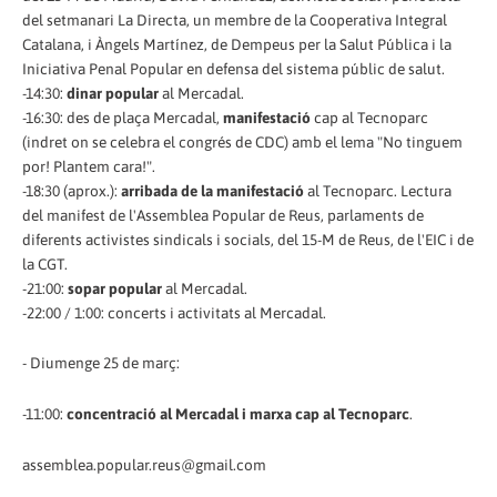
del setmanari La Directa, un membre de la Cooperativa Integral
Catalana, i Àngels Martínez, de Dempeus per la Salut Pública i la
Iniciativa Penal Popular en defensa del sistema públic de salut.
-14:30:
dinar popular
al Mercadal.
-16:30: des de plaça Mercadal,
manifestació
cap al Tecnoparc
(indret on se celebra el congrés de CDC) amb el lema "No tinguem
por! Plantem cara!".
-18:30 (aprox.):
arribada de la manifestació
al Tecnoparc. Lectura
del manifest de l'Assemblea Popular de Reus, parlaments de
diferents activistes sindicals i socials, del 15-M de Reus, de l'EIC i de
la CGT.
-21:00:
sopar popular
al Mercadal.
-22:00 / 1:00: concerts i activitats al Mercadal.
- Diumenge 25 de març:
-11:00:
concentració al Mercadal i marxa cap al Tecnoparc
.
assemblea.popular.reus@gmail.com