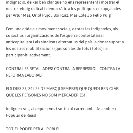
indignació, deixar ben clar que no ens representen! i mostrar el
nostre rebuig radical i democràtic a les polítiques encapçalades
per Artur Mas, Oriol Pujol, Boi Ruiz, Mas Colell o Felip Puig.
Fem una crida als moviment socials, a totes les indignades, als
col·lectius i organitzacions de l'esquerra contestatària i
anticapitalista i als sindicats alternatius del país, a donar suport a
les nostres mobilitzacions (que són les de tots i totes) i a
participar-hi activament.
CONTRA LES RETALLADES! CONTRA LA REPRESSIÓ! I CONTRA LA
REFORMA LABORAL!
ELS DIES 23, 24 I 25 DE MARÇ (I SEMPRE!) QUE QUEDI BEN CLAR
QUE LES PERSONES NO SOM MERCADERIES!
Indigneu-vos, aixequeu-vos i sortiu al carrer amb l'Assemblea
Popular de Reus!
TOT EL PODER PER AL POBLE!!