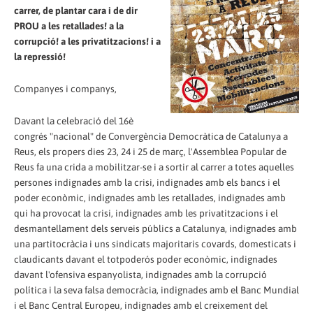
carrer, de plantar cara i de dir
PROU a les retallades! a la
corrupció! a les privatitzacions! i a
la repressió!
Companyes i companys,
Davant la celebració del 16è
congrés "nacional" de Convergència Democràtica de Catalunya a
Reus, els propers dies 23, 24 i 25 de març, l'Assemblea Popular de
Reus fa una crida a mobilitzar-se i a sortir al carrer a totes aquelles
persones indignades amb la crisi, indignades amb els bancs i el
poder econòmic, indignades amb les retallades, indignades amb
qui ha provocat la crisi, indignades amb les privatitzacions i el
desmantellament dels serveis públics a Catalunya, indignades amb
una partitocràcia i uns sindicats majoritaris covards, domesticats i
claudicants davant el totpoderós poder econòmic, indignades
davant l'ofensiva espanyolista, indignades amb la corrupció
política i la seva falsa democràcia, indignades amb el Banc Mundial
i el Banc Central Europeu, indignades amb el creixement del