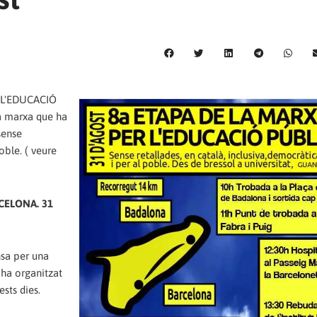
R L'EDUCACIÓ
na marxa que ha
sense
poble. ( veure
CELONA. 31
nsa per una
 ha organitzat
sts dies.