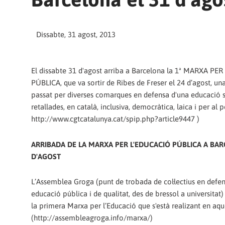
Dissabte, 31 agost, 2013
El dissabte 31 d'agost arriba a Barcelona la 1ª MARXA PE
PÚBLICA, que va sortir de Ribes de Freser el 24 d’agost, u
passat per diverses comarques en defensa d'una educació 
retallades, en català, inclusiva, democràtica, laica i per al 
http://www.cgtcatalunya.cat/spip.php?article9447 )
ARRIBADA DE LA MARXA PER L'EDUCACIÓ PÚBLICA A BAR
D'AGOST
L’Assemblea Groga (punt de trobada de col·lectius en defe
educació pública i de qualitat, des de bressol a universitat)
la primera Marxa per l’Educació que s'està realizant en aque
(http://assembleagroga.info/marxa/)