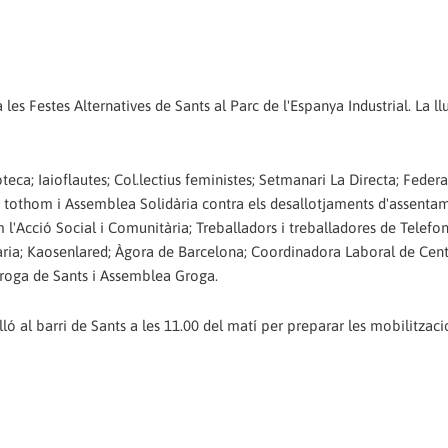
a les Festes Alternatives de Sants al Parc de l'Espanya Industrial. La ll
teca; Iaioflautes; Col.lectius feministes; Setmanari La Directa; Feder
a tothom i Assemblea Solidària contra els desallotjaments d'assentam
l'Acció Social i Comunitària; Treballadors i treballadores de Telefon
dària; Kaosenlared; Àgora de Barcelona; Coordinadora Laboral de Cent
Groga de Sants i Assemblea Groga.
 al barri de Sants a les 11.00 del matí per preparar les mobilitzaci