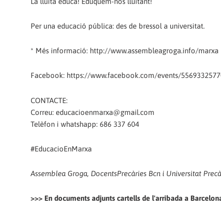
La lluita educa! Eduquem-nos lluitant!
Per una educació pública: des de bressol a universitat.
* Més informació: http://www.assembleagroga.info/marxa
Facebook: https://www.facebook.com/events/556933257
CONTACTE:
Correu: educacioenmarxa@gmail.com
Telèfon i whatshapp: 686 337 604
#EducacioEnMarxa
Assemblea Groga, DocentsPrecàries Bcn i Universitat Prec
>>> En documents adjunts cartells de l'arribada a Barcelona 