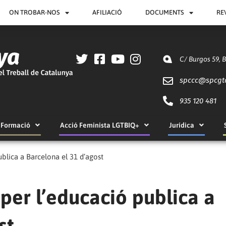
ON TROBAR-NOS
AFILIACIÓ
DOCUMENTS
RE
C/ Burgos 59, 
spccc@
spcgt
935 120 481
Formació
Acció Feminista LGTBIQ+
Jurídica
ublica a Barcelona el 31 d’agost
per l’educació publica a
st