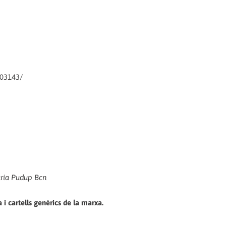
703143/
ària Pudup Bcn
i cartells genèrics de la marxa.