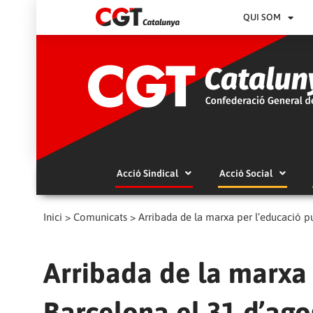
QUI SOM
Acció Sindical
Acció Social
Inici
>
Comunicats
>
Arribada de la marxa per l’educació p
Arribada de la marxa 
Barcelona el 31 d’ago