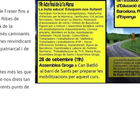
e Freser fins a
e Ribes de
a de la
 més caminants.
nes reivindicant
ipatriarcal i de
ltes més les que
t-nos drets tan
erents punts de