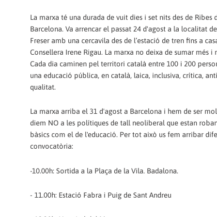
La marxa té una durada de vuit dies i set nits des de Ribes d
Barcelona. Va arrencar el passat 24 d'agost a la localitat d
Freser amb una cercavila des de l’estació de tren fins a cas
Consellera Irene Rigau. La marxa no deixa de sumar més i
Cada dia caminen pel territori català entre 100 i 200 perso
una educació pública, en català, laica, inclusiva, crítica, ant
qualitat.
La marxa arriba el 31 d'agost a Barcelona i hem de ser mo
diem NO a les polítiques de tall neoliberal que estan roban
bàsics com el de l'educació. Per tot això us fem arribar dif
convocatòria:
-10.00h: Sortida a la Plaça de la Vila. Badalona.
- 11.00h: Estació Fabra i Puig de Sant Andreu