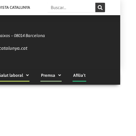
Search
VISTA CATALUNYA
Baixos – 08014 Barcelona
catalunya.cat
Salut laboral
Premsa
Afilia’t