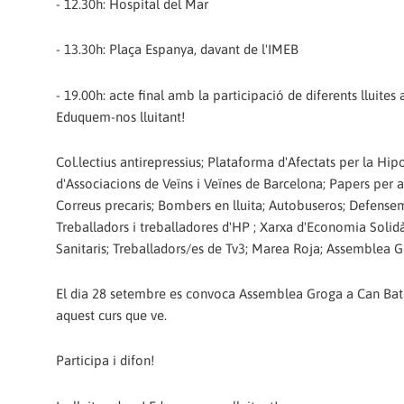
- 12.30h: Hospital del Mar
- 13.30h: Plaça Espanya, davant de l'IMEB
- 19.00h: acte final amb la participació de diferents lluites 
Eduquem-nos lluitant!
Col.lectius antirepressius; Plataforma d'Afectats per la Hipo
d'Associacions de Veïns i Veïnes de Barcelona; Papers per 
Correus precaris; Bombers en lluita; Autobuseros; Defensem 
Treballadors i treballadores d'HP ; Xarxa d'Economia Soli
Sanitaris; Treballadors/es de Tv3; Marea Roja; Assemblea 
El dia 28 setembre es convoca Assemblea Groga a Can Batlló
aquest curs que ve.
Participa i difon!