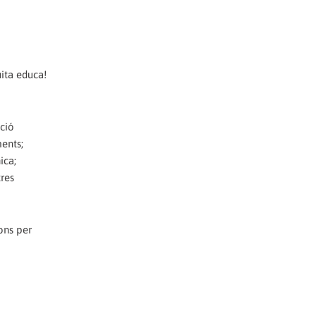
uita educa!
ació
ents;
ica;
res
ons per