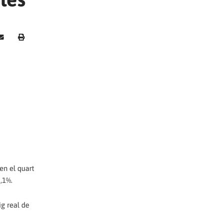
en el quart
,1%.
ig real de