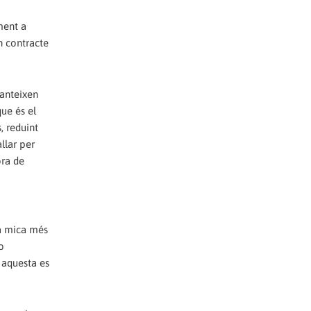
ment a
n contracte
ranteixen
que és el
, reduint
llar per
ora de
na mica més
o
 aquesta es