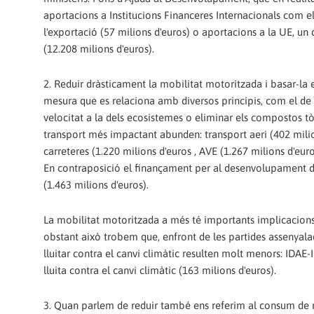
aportacions a Institucions Financeres Internacionals com el
l'exportació (57 milions d'euros) o aportacions a la UE, un 
(12.208 milions d'euros).
2. Reduir dràsticament la mobilitat motoritzada i basar-la
mesura que es relaciona amb diversos principis, com el de b
velocitat a la dels ecosistemes o eliminar els compostos tò
transport més impactant abunden: transport aeri (402 milion
carreteres (1.220 milions d'euros , AVE (1.267 milions d'euro
En contraposició el finançament per al desenvolupament de
(1.463 milions d'euros).
La mobilitat motoritzada a més té importants implicacions 
obstant això trobem que, enfront de les partides assenyala
lluitar contra el canvi climàtic resulten molt menors: IDAE-
lluita contra el canvi climàtic (163 milions d'euros).
3. Quan parlem de reduir també ens referim al consum de re