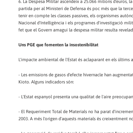
6. La Despesa Militar ascendeix a 25.066 milions d'euros, l
partida per al Ministeri de Defensa és poc més que la tercer
tenir en compte les classes passives, els organismes autònom
Nacional d'Intel·ligència i els programes d'investigació milit
fet que el Govern amagui la despesa militar resulta revelado
Uns PGE que fomenten la insostenibilitat
L'impacte ambiental de l'Estat és aclaparant en els últims a
- Les emissions de gasos d'efecte hivernacle han augmentat
Kioto. Alguns indicadors són:
- L'Estat espanyol presenta una qualitat de l'aire preocup
- El Requeriment Total de Materials no ha parat d'incrementa
2003. A més l'origen d'aquests materials és creixentment n