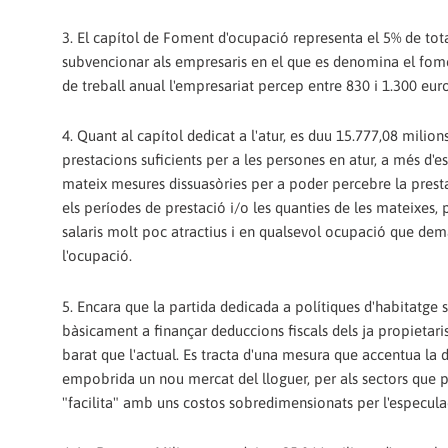
3. El capítol de Foment d'ocupació representa el 5% de tota
subvencionar als empresaris en el que es denomina el fome
de treball anual l'empresariat percep entre 830 i 1.300 eur
4. Quant al capítol dedicat a l'atur, es duu 15.777,08 milio
prestacions suficients per a les persones en atur, a més d'e
mateix mesures dissuasòries per a poder percebre la prestac
els períodes de prestació i/o les quanties de les mateixes,
salaris molt poc atractius i en qualsevol ocupació que dem
l'ocupació.
5. Encara que la partida dedicada a polítiques d'habitatge s
bàsicament a finançar deduccions fiscals dels ja propietar
barat que l'actual. Es tracta d'una mesura que accentua la d
empobrida un nou mercat del lloguer, per als sectors que p
"facilita" amb uns costos sobredimensionats per l'especulac