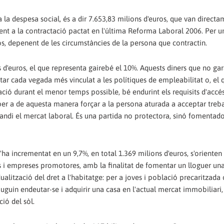
 la despesa social, és a dir 7.653,83 milions d'euros, que van directa
nt a la contractació pactat en l'última Reforma Laboral 2006. Per u
os, depenent de les circumstàncies de la persona que contractin.
ns d'euros, el que representa gairebé el 10%. Aquests diners que no ga
star cada vegada més vinculat a les polítiques de empleabilitat o, el 
ió durant el menor temps possible, bé endurint els requisits d'accés
 per a de aquesta manera forçar a la persona aturada a acceptar treba
andi el mercat laboral. És una partida no protectora, sinó fomentad
'ha incrementat en un 9,7%, en total 1.369 milions d'euros, s'orienten
is i empreses promotores, amb la finalitat de fomentar un lloguer u
ualització del dret a l'habitatge: per a joves i població precaritzada 
uguin endeutar-se i adquirir una casa en l'actual mercat immobiliari,
ió del sòl.