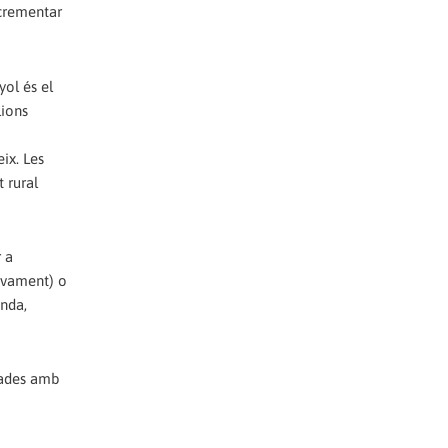
ncrementar
yol és el
lions
ix. Les
 rural
 a
tivament) o
enda,
onades amb