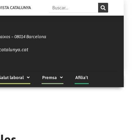
Search
VISTA CATALUNYA
Baixos – 08014 Barcelona
catalunya.cat
Salut laboral
Premsa
Afilia’t
bles