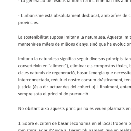
- La generació de residus també s'ha incrementat fins a arri
- L'urbanisme està absolutament desbocat, amb xifres de cre
províncies.
La sostenibilitat suposa imitar a la naturalesa. Aquesta i
mantenir-se milers de milions d'anys, sinó que ha evolucion
Imitar a la naturalesa significa seguir diversos principis: t
converteixin en “aliment”), eliminar els compostos tòxics, 
cicles naturals de regeneració, basar l'energia que necessit
interconnectada, reduir el nostre consum dràsticament, teni
justícia (és a dir, actuar des del col·lectiu) i, finalment,
sempre sota el principi de precaució.
No obstant això aquests principis no es veuen plasmats en
1. Sobre el criteri de basar l'economia en el local trobem 
ministeris: Fons d'Ajuda al Desenvolupament, que en realit