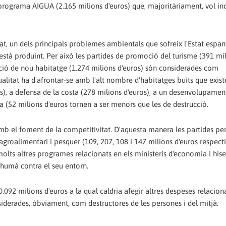
l programa AIGUA (2.165 milions d'euros) que, majoritàriament, vol i
at, un dels principals problemes ambientals que sofreix l'Estat espan
està produint. Per això les partides de promoció del turisme (391 mi
rucció de nou habitatge (1.274 milions d'euros) són considerades com
ualitat ha d'afrontar-se amb l'alt nombre d'habitatges buits que existe
s), a defensa de la costa (278 milions d'euros), a un desenvolupament
ca (52 milions d'euros tornen a ser menors que les de destrucció.
amb el foment de la competitivitat. D'aquesta manera les partides per
, agroalimentari i pesquer (109, 207, 108 i 147 milions d'euros respec
olts altres programes relacionats en els ministeris d'economia i his
r humà contra el seu entorn.
0.092 milions d'euros a la qual caldria afegir altres despeses relaci
siderades, òbviament, com destructores de les persones i del mitjà.