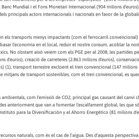
 Banc Mundial i el Fons Monetari Internacional (904 milions d'euros)
dels principals actors internacionals i nacionals en favor de la global
 en els transports menys impactants (com el ferrocarril convencional)
asar l'economia en el local, reduir el nostre consum, acoblar la nos
xics. No obstant això veiem com els PGE per al 2008, les partides pe
s d'euros), creació de carreteres (2.863 milions d'euros), conservaci
s) (1), transport terrestre excloent el tren convencional (147 milions 
 mitjans de transport sostenibles, com el tren convencional, es que
ambientals, com l'emissió de CO2, principal gas causant del canvi c
des anteriorment que van a fomentar l'escalfament global, les que s
Instituto para la Diversificación y el Ahorro Energético (81 milions d'
cursos naturals, com és el cas de l'aigua. Des d'aquesta perspectiva