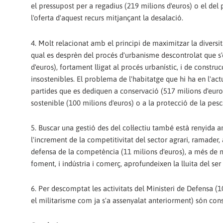
el pressupost per a regadius (219 milions d'euros) o el de
l'oferta d'aquest recurs mitjançant la desalació.
4. Molt relacionat amb el principi de maximitzar la diversit
qual es desprèn del procés d'urbanisme descontrolat que s'
d'euros), fortament lligat al procés urbanístic, i de const
insostenibles. El problema de l'habitatge que hi ha en l'act
partides que es dediquen a conservació (517 milions d'euro
sostenible (100 milions d'euros) o a la protecció de la pes
5. Buscar una gestió des del col·lectiu també està renyida 
l'increment de la competitivitat del sector agrari, ramader
defensa de la competència (11 milions d'euros), a més de m
foment, i indústria i comerç, aprofundeixen la lluita del se
6. Per descomptat les activitats del Ministeri de Defensa (1
el militarisme com ja s'a assenyalat anteriorment) són con