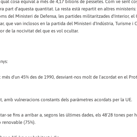
a qual cosa equival a més de 4,17 bilions de pessetes. Com ve sent co
a part d'aquesta quantitat. La resta està repartit en altres ministeris
s del Ministeri de Defensa, les partides militaritzades d'Interior, el
ar, que van inclosos en la partida del Ministeri d'Indústria, Turisme i 
r de la nocivitat del que es vol ocultar.
nys:
 més d'un 45% des de 1990, desviant-nos molt de l'acordat en el Pro
ant, amb vulneracions constants dels paràmetres acordats per la UE.
r-se fins a arribar a, segons les últimes dades, els 48'28 tones per 
o renovable (75%).