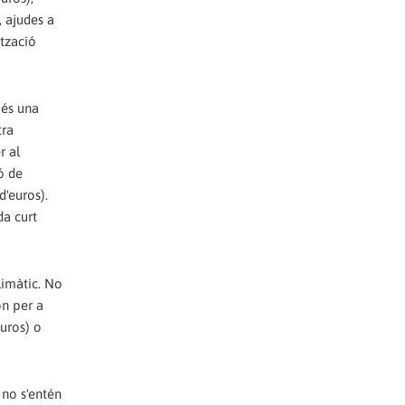
, ajudes a
ització
 és una
tra
r al
ó de
d'euros).
da curt
limàtic. No
ón per a
euros) o
 no s'entén