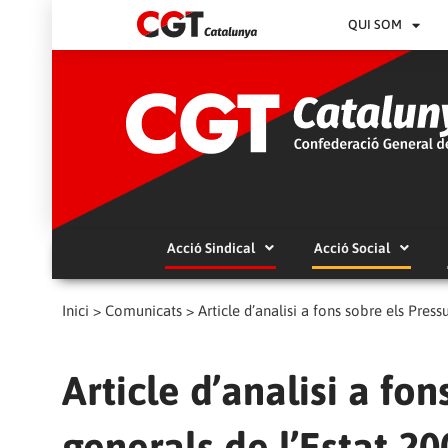
QUI SOM
Acció Sindical
Acció Social
Inici
>
Comunicats
>
Article d’analisi a fons sobre els Press
Article d’analisi a fo
generals de l’Estat 200