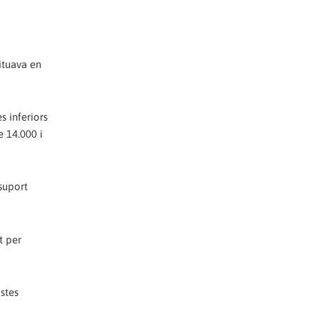
ituava en
s inferiors
e 14.000 i
suport
t per
istes