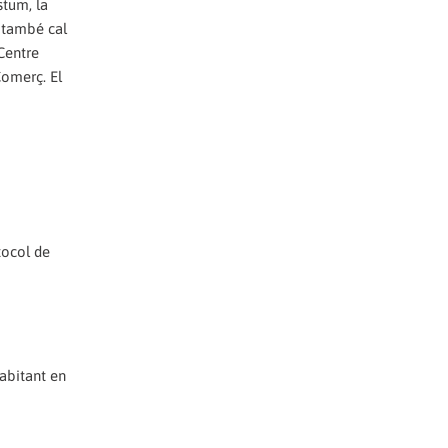
stum, la
: també cal
 Centre
Comerç. El
tocol de
habitant en