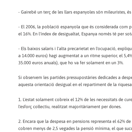
- Gairebé un terç de les llars espanyoles són mileuristes, és 
- El 2006, la població espanyola que és considerada com po
el 16%. En l'índex de desigualtat, Espanya només té per sot
- Els baixos salaris i l'alta precarietat en l'ocupació, exp
a 14.000 euros) hagi augmentat a un ritme superior, el 5,4%
35.000 euros anuals), que ho va fer solament en un 3%.
Si observem les partides pressupostàries dedicades a desp
aquesta orientació desigual en el repartiment de la riquesa
1. L'estat solament cobreix el 12% de les necessitats de cure
l'esforç col·lectiu, realitzat majoritàriament per dones.
2. Encara que la despesa en pensions representa el 62% de t
cobren menys de 2,5 vegades la pensió mínima, el que succ