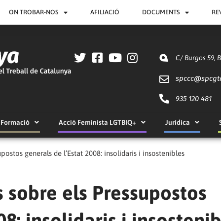
ON TROBAR-NOS
AFILIACIÓ
DOCUMENTS
RE
C/ Burgos 59, 
spccc@
spcgt
935 120 481
Formació
Acció Feminista LGTBIQ+
Jurídica
upostos generals de l’Estat 2008: insolidaris i insostenibles
ns sobre els Pressupostos
8: insolidaris i insosteni