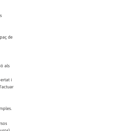
s
apaç de
ió als
ertat i
d'actuar
mples.
rsos
uros),