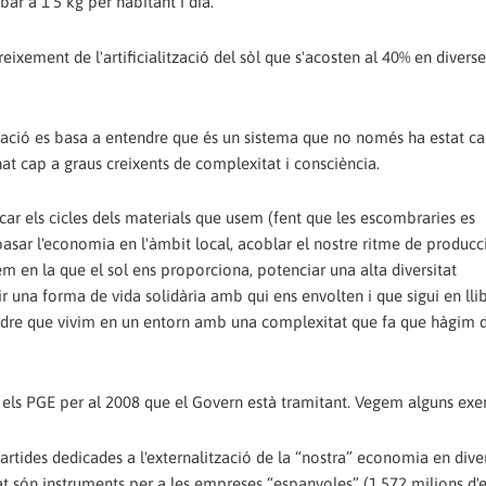
bar a 1'5 kg per habitant i dia.
ixement de l'artificialització del sòl que s'acosten al 40% en diverse
mitació es basa a entendre que és un sistema que no només ha estat c
at cap a graus creixents de complexitat i consciència.
ancar els cicles dels materials que usem (fent que les escombraries es
basar l'economia en l'àmbit local, acoblar el nostre ritme de producc
em en la que el sol ens proporciona, potenciar una alta diversitat
r una forma de vida solidària amb qui ens envolten i que sigui en llib
 entendre que vivim en un entorn amb una complexitat que fa que hàgim 
 els PGE per al 2008 que el Govern està tramitant. Vegem alguns exe
partides dedicades a l'externalització de la “nostra” economia en dive
at són instruments per a les empreses “espanyoles” (1.572 milions d'e