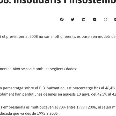
 i el previst per al 2008 no són molt diferents, es basen en models de
gmentat. Això se sosté amb les següents dades:
n percentatge sobre el PIB, baixant aquest percentatge fins al 46,4% 
 solament han perdut unes desenes en aquests 10 anys, del 42,5% al 42
s empresarials es multiplicaven el 73% entre 1999 i 2006, el salari m
a dècada que va des de 1995 a 2005 .