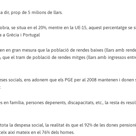
a dir, prop de 5 milions de llars.
bra, se situa en el 20%, mentre en la UE-15, aquest percentatge se s
a a Grècia i Portugal
liquen en gran mesura que la població de rendes baixes (llars amb rende
, que el tram de població de rendes mitges (llars amb ingressos entr
eses socials, ens adonem que els PGE per al 2008 mantenen i donen 
:
s en família, persones depenents, discapacitats, etc., la resta és resol
ota la despesa social, la realitat és que el 92% de les dones pension
eïx així mateix en el 76% dels homes.