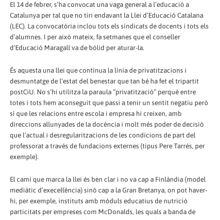
El 14 de febrer, s’ha convocat una vaga general a l’educació a
Catalunya per tal que no tiri endavant la Llei d’Educació Catalana
(LEC). La convocatòria inclou tots els sindicats de docents i tots els
d’alumnes. I per això mateix, fa setmanes que el conseller
d’Educació Maragall va de bòlid per aturar-la.
És aquesta una llei que continua la línia de privatitzacions i
desmuntatge de l’estat del benestar que tan bé ha fet el tripartit
postCiU. No s’hi utilitza la paraula “privatització” perquè entre
totes i tots hem aconseguit que passi a tenir un sentit negatiu però
sí que les relacions entre escola i empresa hi creixen, amb
direccions allunyades de la docència i molt més poder de decisió
que l’actual i desregularitzacions de les condicions de part del
professorat a través de fundacions externes (tipus Pere Tarrés, per
exemple).
El camí que marca la llei és ben clar i no va cap a Finlàndia (model
mediàtic d’execel·lència) sinó cap a la Gran Bretanya, on pot haver-
hi, per exemple, instituts amb mòduls educatius de nutrició
particitats per empreses com McDonalds, les quals a banda de