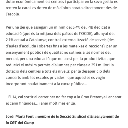
dotar econòmicament els centres i participar en la seva gestió es
renten la cara i es doten de mà d’obra barata directament des de
l’escola.
Per una llei que asseguri un mínim del 5,4% del PIB dedicat a
educació (que és la mitjana dels països de l’OCDE), allunyat del
2,1% actual a Catalunya; contra l’externalització de serveis (des
d’aules d’acollida i obertes fins a les mateixes direccions); per un
ensenyament públic i de qualitat no sotmès a les normes del
mercat; per una educació que no passi per la productivitat, que
redueixi el màxim permès d’alumnes per classe a 25 i millori la
dotació dels centres a tots els nivells; per la desaparició dels
concerts amb les escoles privades i que aquestes es vagin
incorporant paulatinament a la xarxa pública...
...El 14, cal sortir al carrer per no fer cap a la Gran Bretanya i encarar
el camí finlandès... i anar molt més enllà.
Jordi Martí Font
,
membre de la Secció Sindical d'Ensenyament de
la CGT del Camp