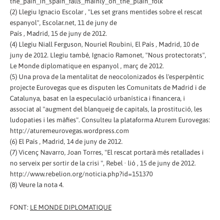
the_pain_in_spain_falls_mainly_on_the_plain_folk
(2) Llegiu Ignacio Escolar , "Les set grans mentides sobre el rescat
espanyol", Escolar.net, 11 de juny de
País , Madrid, 15 de juny de 2012.
(4) Llegiu Niall Ferguson, Nouriel Roubini, El País , Madrid, 10 de
juny de 2012. Llegiu també, Ignacio Ramonet, "Nous protectorats",
Le Monde diplomatique en espanyol , març de 2012.
(5) Una prova de la mentalitat de neocolonizados és l'esperpèntic
projecte Eurovegas que es disputen les Comunitats de Madrid i de
Catalunya, basat en la especulació urbanística i financera, i
associat al "augment del blanqueig de capitals, la prostitució, les
ludopaties i les màfies". Consulteu la plataforma Aturem Eurovegas:
http://aturemeurovegas.wordpress.com
(6) El País , Madrid, 14 de juny de 2012.
(7) Vicenç Navarro, Joan Torres, "El rescat portarà més retallades i
no serveix per sortir de la crisi ", Rebel · lió , 15 de juny de 2012.
http://www.rebelion.org/noticia.php?id=151370
(8) Veure la nota 4.
FONT:
LE MONDE DIPLOMATIQUE