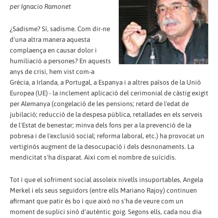
per Ignacio Ramonet
¿Sadisme? Sí, sadisme. Com dir-ne
d'una altra manera aquesta
complaença en causar dolor i
humiliació a persones? En aquests
anys de crisi, hem vist com-a
Grècia, a Irlanda, a Portugal, a Espanya i a altres països de la Unió
Europea (UE) - la inclement aplicació del cerimonial de càstig exigit
per Alemanya (congelació de les pensions; retard de l'edat de
jubilació; reducció de la despesa pública, retallades en els serveis
de l'Estat de benestar; minva dels fons per a la prevenció de la
pobresa i de l'exclusió social; reforma laboral, etc.) ha provocat un
vertiginós augment de la desocupació i dels desnonaments. La
mendicitat s'ha disparat. Així com el nombre de suïcidis.
Tot i que el sofriment social assoleix nivells insuportables, Angela
Merkel i els seus seguidors (entre ells Mariano Rajoy) continuen
afirmant que patir és bo i que això no s'ha de veure com un
moment de suplici sinó d'autèntic goig. Segons ells, cada nou dia