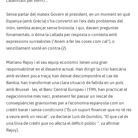
calamitats per venir) ...
Sense parlar del mateix Govern el president, en un moment en què
Espanya (amb Grècia) s'ha convertit en l'eix dels problemes del
món, sembla avançar sense brúixola. I qui, davant preguntes
fonamentals, o dóna la callada per resposta o contesta amb
expressions surrealistes ("Anem a fer les coses com cal"), o
senzillament sosté en contra-(2).
Mariano Rajoy i el seu equip econòmic tenen una gran
responsabilitat en el desastre actual. Han dirigit la crisi bancària
amb evident poca traça; han deixat descompondre el cas de
Bankia; han transformat una clara situació de fallida en un pols
amb Brussel · les, el Banc Central Europeu i l'FMI, han practicat el
negacionisme més neci, pretenent fer passar un rescat de
conseqüències gravíssimes per a l'economia espanyola com un
crèdit barat i sense condicions ("És un suport financer que no té res
a veure amb un rescat", va declarar Luis de Guindos, "El que cal és
una línia de crèdit que no afecta el dèficit públic ", va afirmar
Rajoy).