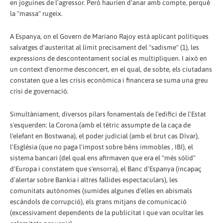
en joguines de l'agressor. Però haurien d'anar amb compte, perquè
la "massa" rugeix.
A Espanya, on el Govern de Mariano Rajoy està aplicant polítiques
salvatges d'austeritat al límit precisament del "sadisme" (1), les
expressions de descontentament social es multipliquen. I això en
un context d'enorme desconcert, en el qual, de sobte, els ciutadans
constaten que a les crisis econòmica i financera se suma una greu
crisi de governació.
Simultàniament, diversos pilars fonamentals de l'edifici de l'Estat
s'esquerden: la Corona (amb el tètric assumpte de la caça de
l'elefant en Bostwana), el poder judicial (amb el brut cas Dívar),
l'Església (que no paga l'impost sobre béns immobles , IBI), el
sistema bancari (del qual ens afirmaven que era el "més sòlid"
d'Europa i constatem que s'ensorra), el Banc d'Espanya (incapaç
d'alertar sobre Bankia i altres fallides espectaculars), les
comunitats autònomes (sumides algunes d'elles en abismals
escàndols de corrupció), els grans mitjans de comunicació
(excessivament dependents de la publicitat i que van ocultar les