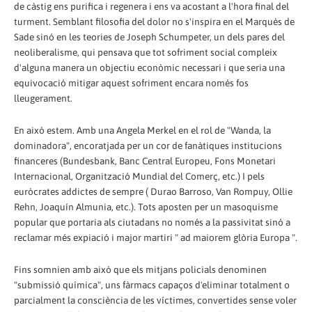
de càstig ens purifica i regenera i ens va acostant a l'hora final del
turment. Semblant filosofia del dolor no s'inspira en el Marquès de
Sade sinó en les teories de Joseph Schumpeter, un dels pares del
neoliberalisme, qui pensava que tot sofriment social compleix
d'alguna manera un objectiu econòmic necessari i que seria una
equivocació mitigar aquest sofriment encara només fos
lleugerament.
En això estem. Amb una Angela Merkel en el rol de "Wanda, la
dominadora", encoratjada per un cor de fanàtiques institucions
financeres (Bundesbank, Banc Central Europeu, Fons Monetari
Internacional, Organització Mundial del Comerç, etc.) I pels
euròcrates addictes de sempre ( Durao Barroso, Van Rompuy, Ollie
Rehn, Joaquín Almunia, etc.). Tots aposten per un masoquisme
popular que portaria als ciutadans no només a la passivitat sinó a
reclamar més expiació i major martiri " ad maiorem glòria Europa ".
Fins somnien amb això que els mitjans policials denominen
"submissió química", uns fàrmacs capaços d'eliminar totalment o
parcialment la consciència de les víctimes, convertides sense voler