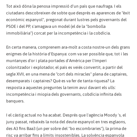
Tot això dóna la penosa impressió d'un país que naufraga. I els
ciutadans descobreixen de sobte que després es aparences de "èxit
econòmic espanyol", pregonat durant lustres pels governants del
PSOE i del PP, s'amagava un model (el de la "bombolla
immobiliària") corcat per la incompetència i la cobdícia.
En certa manera, comprenem ara-molt a costa nostre-un dels grans
enigmes de la història d'Espanya: com va ser possible que, tot i les
muntanyes d'or i plata portades d'Amèrica per l'Imperi
colonitzador i explotador, el país es veiés convertit, a partir del
segle XVII, en una mena de "cort dels miracles" plena de captaires,
desemparats i captaires? Què es va fer de tanta riquesa? La
resposta a aquestes preguntes la tenim avui davant els ulls:
incompetència i miopia dels governants, cobdícia infinita dels
banquers.
I el càstig actual no ha acabat. Després que l'agència Moody 's, el
juny passat, rebaixés la nota del deute espanyol en tres esglaons,
des A3 fins Baa3 (un per sobre del "bo escombraries"), la prima de
risc va arribar fins a límits insostenibles. La solvència espanyola