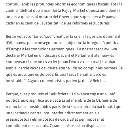
continuï amb les profundes reformes econòmiques i fiscals. Tot i la
canina fidelitat que li manifesta Rajoy, Merkel s'oposa amb dents i
ungles a qualsevol mesura del Govern que suposi per a Espanya
cedir en el camí de l'austeritat i de les reformes estructurals.
Berlín vol aprofitar el "xoc" creat per la crisi, i la posició dominant
d'Alemanya per aconseguir un vell objectiu: la integració política
d'Europa a les condicions germàniques. "La nostra tasca avui-va
declarar Merkel en un discurs davant el Parlament alemany-és
compensar el que no es va fer [quan l'euro va ser creat] i acabar
amb el cercle viciós del deute eterna i de no complir les normes. Sé
que és ardu, que és dolorós. És una tasca hercúlia, però és
inevitable ". Alguns comentaristes parlen ja del IV Reich ...
Perquè, si es produeix el "salt federal" i s'avança cap a una unió
política, això significa que cada Estat membre de la UE haurà de
renunciar a considerables parts de la seva sobirania nacional. I que
una instància central pot interferir directament en els
pressupostos i els impostos de cada Estat per imposar el
compliment dels acords. Quants països estan disposats a