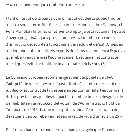
està en el pendent que condueix a un rescat.
I tant el rescat de la banca com el rescat del deute públic tindran
un cost social terrorífic. En el seu informe anual sobre Espanya, el
Fons Monetari Internacional, per exemple, ja està reclamant que el
Govern pugi l'IVA i que aprovi com més aviat millor una nova
disminució del sou dels funcionaris per reduir el dèficit. A més, en
un document de treball, els experts del Fons recomanen a Espanya
que rebaixi encara més l'acomiadament, reclamen el contracte
únic i que s'eviti l'actualització automàtica dels sous (3).
La Comissió Europea recomana igualment la pujada de l'IVA, i
l'adopció de noves mesures "austeritarias": el retard de l'edat de
jubilació, el control de la despesa en les comunitats, l'enduriment
de les prestacions per desocupació, l'eliminació de la desgravació
per habitatge i la reducció del volum de l'Administració Pública.
Tot abans de 2013. Ja que no es pot devaluar l'euro, es tracta de
devaluar a països, rebaixant el seu nivell de vida d'un 20 a un 25% ...
Per la seva banda, la cancellera alemanya exigeix ​​que Espanya