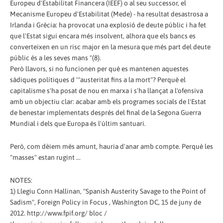
Europeu d'Estabilitat Financera (IEEF) o al seu successor, el
Mecanisme Europeu d'Estabilitat (Mede) - ha resultat desastrosa a
Irlanda i Grècia: ha provocat una explosió de deute públic i ha fet
que l'Estat sigui encara més insolvent, alhora que els bancs es
converteixen en un risc major en la mesura que més part del deute
públic és a les seves mans "(8).
Però llavors, si no funcionen per què es mantenen aquestes
sàdiques polítiques d '"austeritat fins a la mort"? Perquè el
capitalisme s'ha posat de nou en marxa i s'ha llançat a l'ofensiva
amb un objectiu clar: acabar amb els programes socials de l'Estat
de benestar implementats després del final de la Segona Guerra
Mundial i dels que Europa és l'últim santuari.
Però, com dèiem més amunt, hauria d'anar amb compte. Perquè les
"masses" estan rugint ...
NOTES:
1) Llegiu Conn Hallinan, "Spanish Austerity Savage to the Point of
Sadism", Foreign Policy in Focus , Washington DC, 15 de juny de
2012. http://www.fpif.org/ bloc /