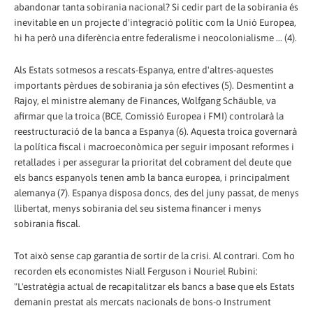
abandonar tanta sobirania nacional? Si cedir part de la sobirania és
inevitable en un projecte d'integració polític com la Unió Europea,
hi ha però una diferència entre federalisme i neocolonialisme ... (4).
Als Estats sotmesos a rescats-Espanya, entre d'altres-aquestes
importants pèrdues de sobirania ja són efectives (5). Desmentint a
Rajoy, el ministre alemany de Finances, Wolfgang Schäuble, va
afirmar que la troica (BCE, Comissió Europea i FMI) controlarà la
reestructuració de la banca a Espanya (6). Aquesta troica governarà
la política fiscal i macroeconòmica per seguir imposant reformes i
retallades i per assegurar la prioritat del cobrament del deute que
els bancs espanyols tenen amb la banca europea, i principalment
alemanya (7). Espanya disposa doncs, des del juny passat, de menys
llibertat, menys sobirania del seu sistema financer i menys
sobirania fiscal.
Tot això sense cap garantia de sortir de la crisi. Al contrari. Com ho
recorden els economistes Niall Ferguson i Nouriel Rubini:
"L'estratègia actual de recapitalitzar els bancs a base que els Estats
demanin prestat als mercats nacionals de bons-o Instrument