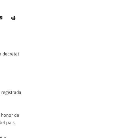
a decretat
 registrada
n honor de
del país.
ió a