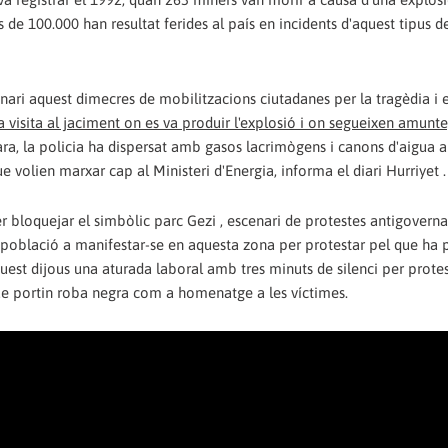
 de 100.000 han resultat ferides al país en incidents d'aquest tipus d
nari aquest dimecres de mobilitzacions ciutadanes per la tragèdia i 
a visita al jaciment on es va produir l'explosió i on segueixen amunt
ara, la policia ha dispersat amb gasos lacrimògens i canons d'aigua 
ue volien marxar cap al Ministeri d'Energia, informa el diari Hurriyet .
er bloquejar el simbòlic parc Gezi , escenari de protestes antigovern
a població a manifestar-se en aquesta zona per protestar pel que ha p
uest dijous una aturada laboral amb tres minuts de silenci per protes
e portin roba negra com a homenatge a les víctimes.