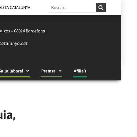
Search
VISTA CATALUNYA
Baixos – 08014 Barcelona
catalunya.cat
Salut laboral
Premsa
Afilia’t
ia,