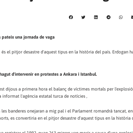
s pateix una jornada de vaga
és el pitjor desastre d'aquest tipus en la història del país. Erdogan h
hagut d'intervenir en protestes a Ankara i Istanbul.
uest dijous a primera hora el balanç de víctimes mortals per l'explosió
informat l'agència estatal turca de notícies ,
ls les banderes onejaran a mig pal i el Parlament romandrà tancat, e
orts, es convertiria en el pitjor desastre d'aquest tipus en la història 
 va registrar el 1992, quan 263 miners van morir a causa d'una explos