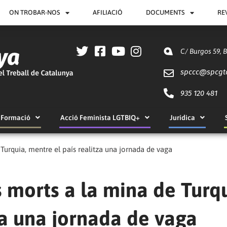
ON TROBAR-NOS
AFILIACIÓ
DOCUMENTS
RE
C/ Burgos 59, 
spccc@
spcgt
935 120 481
Formació
Acció Feminista LGTBIQ+
Jurídica
Turquia, mentre el país realitza una jornada de vaga
 morts a la mina de Turqu
za una jornada de vaga