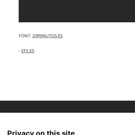
FONT:
20MINUTOS.ES
-
EFE.ES
Privacy on this site