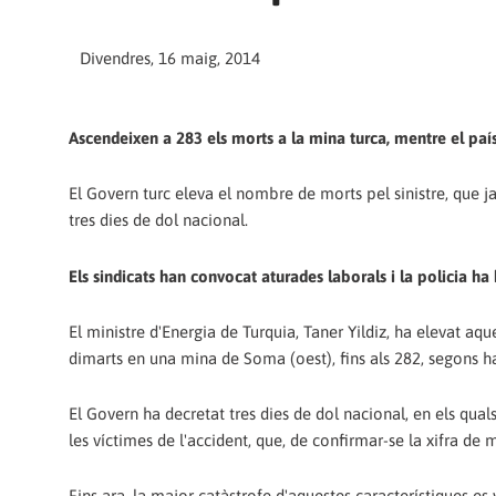
Divendres, 16 maig, 2014
Ascendeixen a 283 els morts a la mina turca, mentre el paí
El Govern turc eleva el nombre de morts pel sinistre, que ja 
tres dies de dol nacional.
Els sindicats han convocat aturades laborals i la policia ha 
El ministre d'Energia de Turquia, Taner Yildiz, ha elevat aq
dimarts en una mina de Soma (oest), fins als 282, segons ha 
El Govern ha decretat tres dies de dol nacional, en els qua
les víctimes de l'accident, que, de confirmar-se la xifra de m
Fins ara, la major catàstrofe d'aquestes característiques es