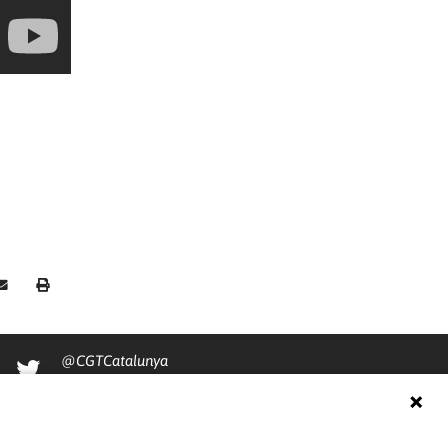
@CGTCatalunya
cgtcatalunya
CGTCatalunya