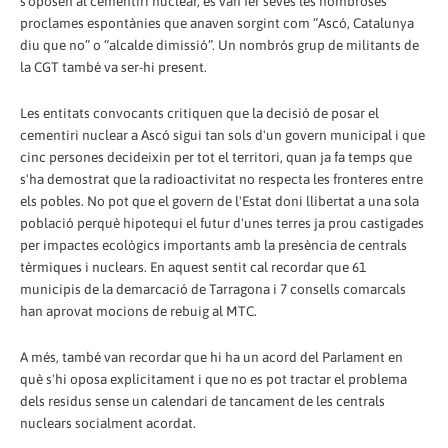
s'oposen al cementiri nuclear, es van fer seves les nombroses
proclames espontànies que anaven sorgint com “Ascó, Catalunya
diu que no” o “alcalde dimissió”. Un nombrós grup de militants de
la CGT també va ser-hi present.
Les entitats convocants critiquen que la decisió de posar el
cementiri nuclear a Ascó sigui tan sols d'un govern municipal i que
cinc persones decideixin per tot el territori, quan ja fa temps que
s'ha demostrat que la radioactivitat no respecta les fronteres entre
els pobles. No pot que el govern de l'Estat doni llibertat a una sola
població perquè hipotequi el futur d'unes terres ja prou castigades
per impactes ecològics importants amb la presència de centrals
tèrmiques i nuclears. En aquest sentit cal recordar que 61
municipis de la demarcació de Tarragona i 7 consells comarcals
han aprovat mocions de rebuig al MTC.
A més, també van recordar que hi ha un acord del Parlament en
què s'hi oposa explícitament i que no es pot tractar el problema
dels residus sense un calendari de tancament de les centrals
nuclears socialment acordat.