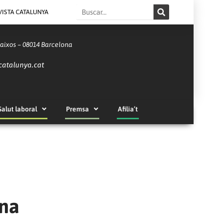
Search
VISTA CATALUNYA
Baixos – 08014 Barcelona
catalunya.cat
Salut laboral
Premsa
Afilia’t
ona