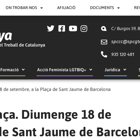
ON TROBAR-NOS
AFILIACIÓ
DOCUMENTS
RE
C/ Burgos 59, 
spccc@
spcgt
935 120 481
Formació
Acció Feminista LGTBIQ+
Jurídica
 de setembre, a la Plaça de Sant Jaume de Barcelona
aça. Diumenge 18 de
 de Sant Jaume de Barcel