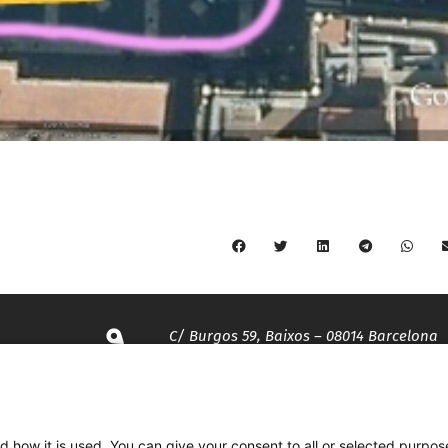
C/ Burgos 59, Baixos – 08014 Barcelona
spccc@
spcgtcatalunya.cat
d how it is used. You can give your consent to all or selected purpos