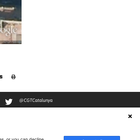
@CGTCatalunya
cgtcatalunya
CGTCatalunya
cgtcatalunya
es, or you can decline