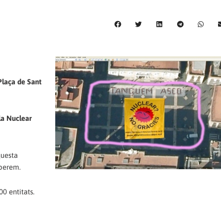
Plaça de Sant
la Nuclear
questa
sperem.
0 entitats.