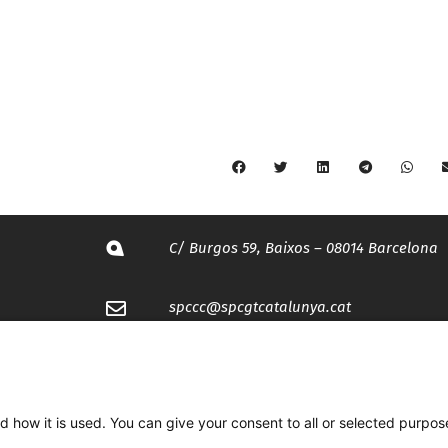
C/ Burgos 59, Baixos – 08014 Barcelona
spccc@
spcgtcatalunya.cat
935 120 481
d how it is used. You can give your consent to all or selected purpos