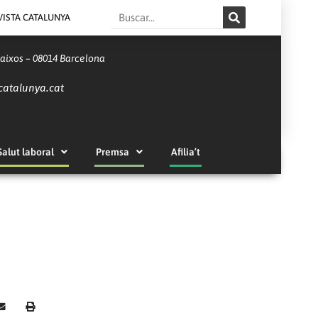
Search
VISTA CATALUNYA
Baixos – 08014 Barcelona
catalunya.cat
Salut laboral
Premsa
Afilia’t