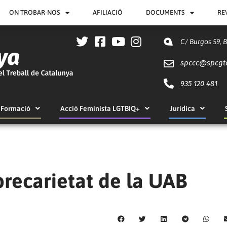
ON TROBAR-NOS
AFILIACIÓ
DOCUMENTS
RE
C/ Burgos 59, 
spccc@
spcgt
935 120 481
Formació
Acció Feminista LGTBIQ+
Jurídica
precarietat de la UAB