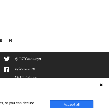
@CGTCatalunya
cgtcatalunya
CGTCatalunya
cgtcatalunya
es, or you can decline
Accept all